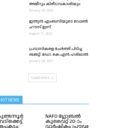
അമീറും കിരീടാവകാശിയും
January 26, 2023
ഇന്ത്യൻ എംബസിയുടെ ഓപ്പൺ
ഹൗസ് ഇന്ന്
August 17, 2022
പ്രവാസികളെ ചേർത്ത് പിടിച്ച
ബജറ്റ്: ഡോ. കെ.എൻ ഹരിലാൽ
January 24, 2021
Load more
HOT NEWS
ുണ്ടന്നൂർ
NAFO ഗ്ലോബൽ
െടിക്കെട്ട്
കുവൈറ്റ് 20-ാം
പകടം:
വാർഷികം പ്രൗഢ