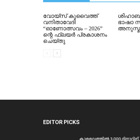
വോയ്സ് കുവൈത്ത്
ശിഹാബ്
വനിതാവേദി
ഭാഷാ 
“ഓണോത്സവം – 2026”
അനുസ്മ
ന്റെ ഫ്ലയർ പ്രകാശനം
ചെയ്തു
EDITOR PICKS
കുവൈത്തിൽ 3,000 ദിനാറിന്