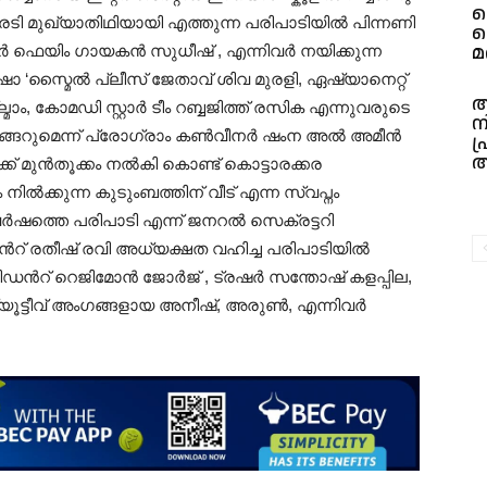
പ
ാരടി
മുഖ്യാതിഥിയായി എത്തുന്ന പരിപാടിയിൽ പിന്നണി
ത
മ
 ഫെയിം ഗായകൻ സുധീഷ് , എന്നിവർ നയിക്കുന്ന
 ഷോ ‘സ്മൈൽ പ്ലീസ് ജേതാവ്‌ ശിവ മുരളി, ഏഷ്യാനെറ്റ്
അ
ാം, കോമഡി സ്റ്റാർ ടീം റബ്ബജിത്ത് രസിക എന്നുവരുടെ
ന
്ങേറുമെന്ന് പ്രോഗ്രാം കൺവീനർ ഷംന അൽ അമീൻ
പ
അ
ക് മുൻതൂക്കം നൽകി കൊണ്ട്‌ കൊട്ടാരക്കര
നിൽക്കുന്ന കുടുംബത്തിന് വീട് എന്ന സ്വപ്നം
വർഷത്തെ പരിപാടി എന്ന് ജനറൽ സെക്രട്ടറി
ൻറ് രതീഷ് രവി അധ്യക്ഷത വഹിച്ച പരിപാടിയിൽ
ഡൻറ് റെജിമോൻ ജോർജ് , ട്രഷർ സന്തോഷ് കളപ്പില,
ട്ടീവ് അംഗങ്ങളായ അനീഷ്, അരുൺ, എന്നിവർ