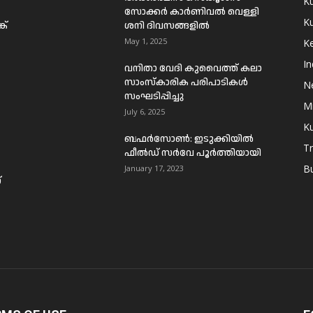
K
സോക്കർ കാർണിവൽ വെള്ളി
Ku
ക്
ശനി ദിവസങ്ങളിൽ
May 1, 2025
Ke
In
വനിതാ വേദി കുവൈത്ത് കലാ
സാംസ്കാരിക പരിപാടികൾ
N
സംഘടിപ്പിച്ചു
Mi
July 6, 2025
Ku
ബഫര്‍സോണ്‍: ഇടുക്കിയില്‍
T
ഫീല്‍ഡ് സര്‍വേ പൂര്‍ത്തിയായി
B
January 17, 2023
്