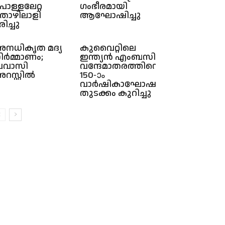
ൊള്ളലേറ്റ
ഗംഭീരമായി
ൊഴിലാളി
ആഘോഷിച്ചു
രിച്ചു
നധികൃത മദ്യ
കുവൈറ്റിലെ
ിർമ്മാണം;
ഇന്ത്യൻ എംബസി
്രവാസി
വന്ദേമാതരത്തിന്റെ
റസ്റ്റിൽ
150-ാം
വാർഷികാഘോഷങ്ങൾക്ക്
തുടക്കം കുറിച്ചു