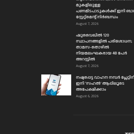
മുകളിലുള്ള
പണമിടപാടുകൾക്ക് ഇനി ബാങ്
സ്റ്റേറ്റ്മെന്റ് നിർബന്ധം
August 7, 2026
ഷുവൈഖിൽ 120
സ്ഥാപനങ്ങളിൽ പരിശോധന;
താമസ-തൊഴിൽ
നിയമലംഘകരായ 48 പേർ
അറസ്റ്റിൽ
August 7, 2026
നഷ്ടപ്പെട്ട വാഹന നമ്പർ പ്ലേറ്റിന
ഇനി ‘സഹൽ’ ആപ്പിലൂടെ
അപേക്ഷിക്കാം
August 6, 2026