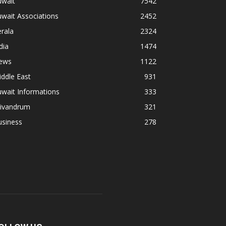
uwait
7542
wait Associations
2452
rala
2324
dia
1474
ews
1122
ddle East
931
wait Informations
333
rivandrum
321
usiness
278