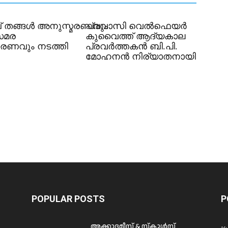
 തങ്ങൾ അനുസ്മരണവും
പ്രവാസി വെൽഫെയർ
സമര
കുവൈത്ത് ആദ്യകാല
രണവും നടത്തി
പ്രവർത്തകൻ ബി.പി.
മോഹനൻ നിര്യാതനായി
POPULAR POSTS
P
അക്കാദമീസ് & സ്കൂൾസ്