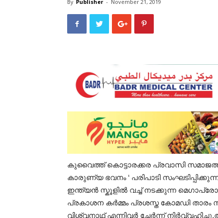
By
Publisher
-
November 21, 2019
കുവൈത്ത്‌ കൊട്ടാരക്കര പ്രവാസി സമാജത്ത
കാരുണ്യ ഭവനം ‘ പരിപാടി സംഘടിപ്പിക്കു
ഇന്ത്യൻ സ്കൂളിൽ വച്ച് നടക്കുന്ന മെഗാപ്
പ്രകാശന കർമ്മം പ്രശസ്ത കോമഡി താരം 
വിശ്വനാഥ് എന്നിവർ ചേർന്ന് നിർവ്വഹിച്ചു.