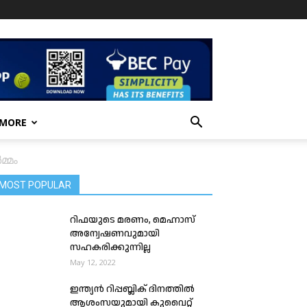
 MORE
്മം
MOST POPULAR
റിഫയുടെ മരണം, മെഹ്നാസ്
അന്വേഷണവുമായി
സഹകരിക്കുന്നില്ല
May 12, 2022
ഇന്ത്യൻ റിപ്പബ്ലിക് ദിനത്തിൽ
ആശംസയുമായി കുവൈറ്റ്