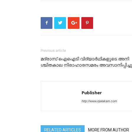
Previous article
മ​​ദ്രാ​​സ്​ ​ഐഐടി വി​ദ്യാ​ർ​ഥി​ക​ളുടെ അ​​നി​​
ശ്ചി​​ത​​കാ​​ല നി​​രാ​​ഹാ​​ര​​സ​​മ​​രം അവസാനിപ്പിച്ചു
Publisher
http://www.ejalakam.com
RELATED ARTICLES
MORE FROM AUTHOR