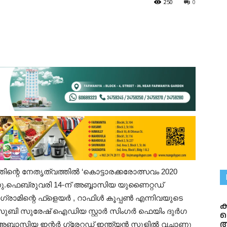
250
0
ിന്റെ നേതൃത്വത്തിൽ ‘കൊട്ടാരക്കരോത്സവം 2020
ന്നു.ഫെബ്രുവരി 14-ന് അബ്ബാസിയ യുണൈറ്റഡ്
രോഗ്രാമിന്റെ ഫ്‌ളെയർ , റാഫിൾ കൂപ്പൺ എന്നിവയുടെ
ക
സുബി സുരേഷ് ഐഡിയ സ്റ്റാർ സിംഗർ ഫെയിം ദുർഗ
വ
അ
അബ്ബാസിയ ഇന്റർ ഗ്രേറ്റഡ്‌ ഇന്ത്യൻ സ്കൂളിൽ വച്ചാണു