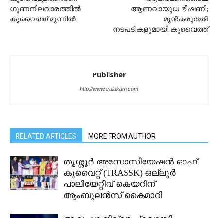
ഗുണനിലവാരത്തില്‍
ആണവായുധ ഭീഷണി;
കുവൈത്ത് മുന്നില്‍
മുൻകരുതൽ
നടപടികളുമായി കുവൈത്ത്
Publisher
http://www.ejalakam.com
RELATED ARTICLES
MORE FROM AUTHOR
തൃശ്ശൂർ അസോസിയേഷൻ ഓഫ്
കുവൈറ്റ്‌ (TRASSK) ഒല്ലൂർ
പാലിയേറ്റീവ് കെയറിന്
ആംബുലൻസ് കൈമാറി