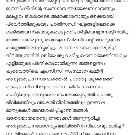
അനുശോചനം രേഖപ്പെടുത്തി. ഒരു പതിറ്റാണ്ടിലേറെക്കാലം
മുസ്ലിം ലീഗിന്റെ സംസ്ഥാന അധ്യക്ഷസ്ഥാനത്തും
മലപ്പുറം ജില്ലയുടെ അമരക്കാരനായും ഒക്കെയായി
പ്രവർത്തിക്കുകയും പ്രതിസന്ധി ഘട്ടങ്ങളിലൊക്കെ
ശക്തമായ നിലപാടുകളെടുത്ത് പാർട്ടിയെ മുന്നോട്ട് നയിച്ച
നേതാവായിരുന്നു തങ്ങളെന്ന് പ്രസിഡന്റ് ശറഫുദ്ധീൻ
കണ്ണേത്ത് അനുസ്മരിച്ചു. മത സംഘടനകളെ ഒരുമിച്ച്
നിർത്തുന്നതിൽ വലിയപങ്കു വഹിച്ച മഹത് വ്യക്തിത്വവും
എളിമയുടെ പ്രതീകവുമായിരുന്നു തങ്ങളെന്നും
കുവൈത്ത് കെ.എം.സി.സി. സംസ്ഥാന കമ്മിറ്റി
അനുശോചന സന്ദേശത്തിൽ പറഞ്ഞു. കുവൈത്ത്
കെ.എം.സി.സി.യുടെ വിവിധ ജില്ലാ-മണ്ഡലം
കമ്മിറ്റികളും അനുശോചനം രേഖപ്പെടുത്തി. പൊതു
ജീവിതത്തിലും വ്യക്തി ജീവിതത്തിലും ഉജ്ജ്വല
മാതൃകകൾ അവശേഷിപ്പിച്ചാണ്‌ തങ്ങൾ
യാത്രയായതെന്നു നേതാക്കൾ അനുസ്മരിച്ചു.
അനുശോചനയോഗവും മയ്യിത്ത് നിസ്‌കാരവും മാർച്ച 7
നു തിങ്കളാഴ്ച വൈകുന്നേരം 7:30 ന് കെ.എം.സി.സി.