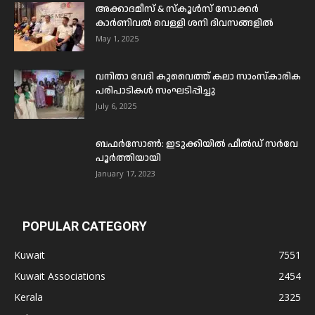
അക്കാദമീസ് & സ്കൂൾസ് സോക്കർ
കാർണിവൽ വെള്ളി ശനി ദിവസങ്ങളിൽ
May 1, 2025
വനിതാ വേദി കുവൈത്ത് കലാ സാംസ്കാരിക
പരിപാടികൾ സംഘടിപ്പിച്ചു
July 6, 2025
ബഫര്‍സോണ്‍: ഇടുക്കിയില്‍ ഫീല്‍ഡ് സര്‍വേ
പൂര്‍ത്തിയായി
January 17, 2023
POPULAR CATEGORY
Kuwait
7551
Kuwait Associations
2454
Kerala
2325