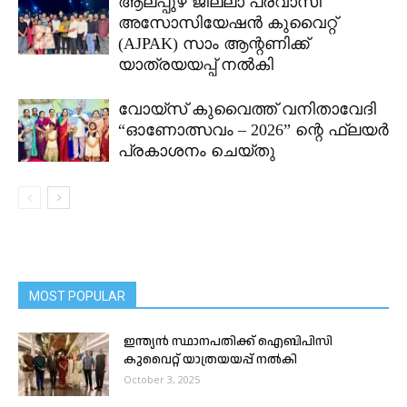
ആലപ്പുഴ ജില്ലാ പ്രവാസി
അസോസിയേഷൻ കുവൈറ്റ്
(AJPAK) സാം ആന്റണിക്ക്
യാത്രയയപ്പ് നൽകി
വോയ്സ് കുവൈത്ത് വനിതാവേദി
“ഓണോത്സവം – 2026” ന്റെ ഫ്ലയർ
പ്രകാശനം ചെയ്തു
MOST POPULAR
ഇന്ത്യൻ സ്ഥാനപതിക്ക് ഐബിപിസി
കുവൈറ്റ് യാത്രയയപ്പ് നൽകി
October 3, 2025