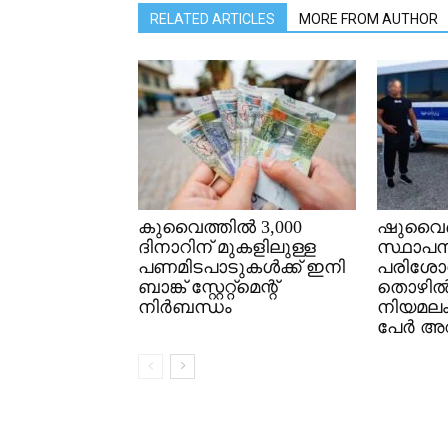
RELATED ARTICLES
MORE FROM AUTHOR
കുവൈത്തിൽ 3,000
ഷുവൈഖ
ദിനാറിന് മുകളിലുള്ള
സ്ഥാപന
പണമിടപാടുകൾക്ക് ഇനി
പരിശോ
ബാങ്ക് സ്റ്റേറ്റ്മെന്റ്
തൊഴി
നിർബന്ധം
നിയമല
പേർ അറസ