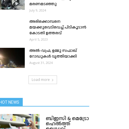
മരണമടഞ്ഞു
July 9, 2024
അരിക്കൊമ്പനെ
മയക്കുവെടിവെച്ച് പിടികൂടാന്‍
കോടതി ഉത്തരവ്
April 5, 2023
അൽ-വഫ്ര, ഉമ്മു സഫാഖ്
റോഡുകൾ വൃത്തിയാക്കി
August 31, 2024
Load more
HOT NEWS
ബിഇസി & മെട്രോ
ഹെൽത്ത്
ഡ്രൈവ്