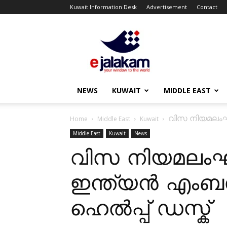
Kuwait Information Desk
Advertisement
Contact
ejalakam
NEWS
KUWAIT
MIDDLE EAST
വിസ നിയമലംഘ
Home
Middle East
Kuwait
Middle East
Kuwait
News
വിസ നിയമലംഘ
ഇന്ത്യൻ എംബ
ഹെൽപ്പ് ഡസ്ക്