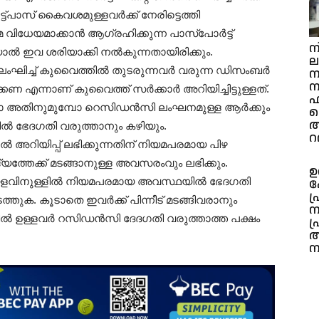
്പാസ് കൈവശമുള്ളവർക്ക് നേരിട്ടെത്തി
വിധേയമാക്കാൻ ആഗ്രഹിക്കുന്ന പാസ്പോർട്ട്
ന
യാൽ ഇവ ശരിയാക്കി നൽകുന്നതായിരിക്കും.
 ലംഘിച്ച് കുവൈത്തിൽ തുടരുന്നവർ വരുന്ന ഡിസംബർ
ന
ന
്കണ എന്നാണ് കുവൈത്ത് സർക്കാർ അറിയിച്ചിട്ടുള്ളത്.
ഫ
-നോ അതിനുമുമ്പോ റെസിഡൻസി ലംഘനമുള്ള ആർക്കും
ആ
 ഭേദഗതി വരുത്താനും കഴിയും.
റദ
ൽ അറിയിപ്പ് ലഭിക്കുന്നതിന് നിയമപരമായ പിഴ
്യത്തേക്ക് മടങ്ങാനുള്ള അവസരംവും ലഭിക്കും.
ഉ
യളവിനുള്ളിൽ നിയമപരമായ അവസ്ഥയിൽ ഭേദഗതി
പ
ക. കൂടാതെ ഇവർക്ക് പിന്നീട് മടങ്ങിവരാനും
ന
യിൽ ഉള്ളവർ റസിഡൻസി ദേദഗതി വരുത്താത്ത പക്ഷം
പ
അ