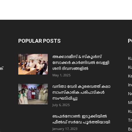
POPULAR POSTS
P
അക്കാദമീസ് & സ്കൂൾസ്
K
സോക്കർ കാർണിവൽ വെള്ളി
Ku
ക്
ശനി ദിവസങ്ങളിൽ
May 1, 2025
Ke
In
വനിതാ വേദി കുവൈത്ത് കലാ
സാംസ്കാരിക പരിപാടികൾ
N
സംഘടിപ്പിച്ചു
Mi
July 6, 2025
Ku
ബഫര്‍സോണ്‍: ഇടുക്കിയില്‍
T
ഫീല്‍ഡ് സര്‍വേ പൂര്‍ത്തിയായി
B
January 17, 2023