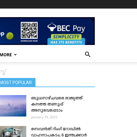
 MORE
ക്
MOST POPULAR
ബുധനാഴ്ചവരെ രാജ്യത്ത്
കനത്ത തണുപ്പ്
അനുഭവപ്പെടാം
January 19, 2025
സെവൻത് റിംഗ് റോഡിൽ
വാഹനാപകടം; 6 ഇന്ത്യക്കാർ