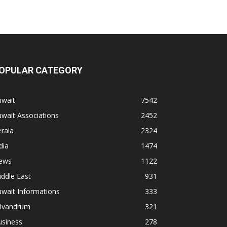
OPULAR CATEGORY
uwait
7542
wait Associations
2452
rala
2324
dia
1474
ews
1122
ddle East
931
wait Informations
333
rivandrum
321
usiness
278