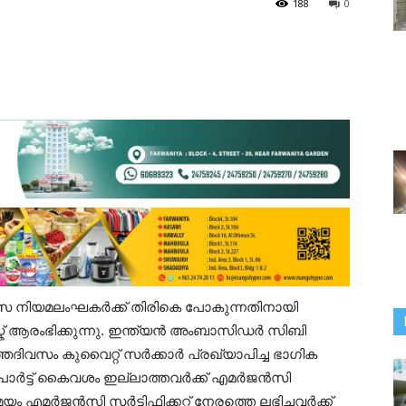
188
0
ിസ നിയമലംഘകർക്ക് തിരികെ പോകുന്നതിനായി
ക് ആരംഭിക്കുന്നു. ഇന്ത്യൻ അംബാസിഡർ സിബി
ഞദിവസം കുവൈറ്റ് സർക്കാർ പ്രഖ്യാപിച്ച ഭാഗിക
പോർട്ട് കൈവശം ഇല്ലാത്തവർക്ക് എമർജൻസി
യം എമർജൻസി സർട്ടിഫിക്കറ്റ് നേരത്തെ ലഭിച്ചവർക്ക്