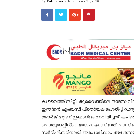
By
Publisher
-
November 26, 2020
കുവൈത്ത് സിറ്റി: കുവൈത്തിലെ താമസ വ
ഇന്ത്യൻ എംബസി പ്രത്യേക ഹെൽപ്പ് ഡസ്
ജോർജ് ആണ് ഇക്കാര്യം അറിയിച്ചത്. കഴിഞ്
പൊതുമാപ്പിൻ്റെ ഭാഗമായാണ് ഇത് .പാസ്
സർട്ടിഫിക്കറ്റിനായി അപേക്ഷിക്കാം. അതേസമ