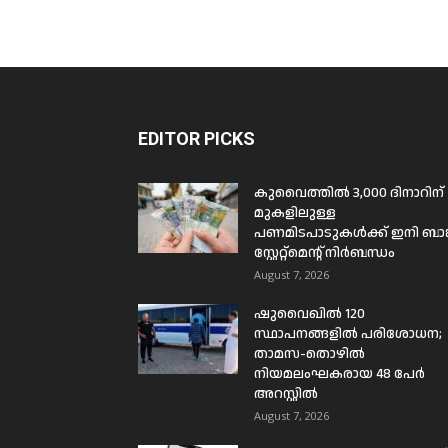
EDITOR PICKS
കുവൈത്തിൽ 3,000 ദിനാറിന്
മുകളിലുള്ള
പണമിടപാടുകൾക്ക് ഇനി ബാങ്
സ്റ്റേറ്റ്മെന്റ് നിർബന്ധം
August 7, 2026
ഷുവൈഖിൽ 120
സ്ഥാപനങ്ങളിൽ പരിശോധന;
താമസ-തൊഴിൽ
നിയമലംഘകരായ 48 പേർ
അറസ്റ്റിൽ
August 7, 2026