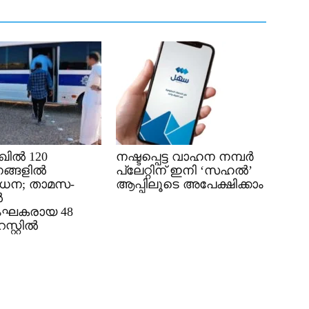
ിൽ 120
നഷ്ടപ്പെട്ട വാഹന നമ്പർ
ങ്ങളിൽ
പ്ലേറ്റിന് ഇനി ‘സഹൽ’
ധന; താമസ-
ആപ്പിലൂടെ അപേക്ഷിക്കാം
ൽ
ംഘകരായ 48
്റ്റിൽ