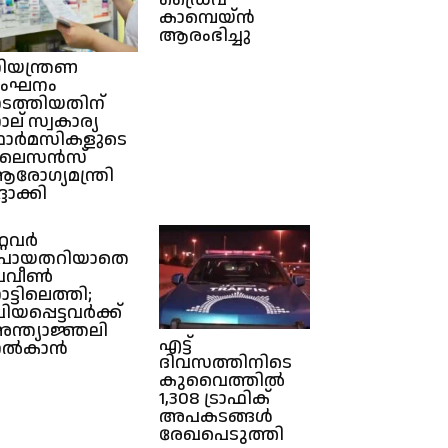
കാമ്പെയ്‌ൻ
ആരംഭിച്ചു
ിയന്ത്രണ
ലംഘനം
ടത്തിയതിന്
ാല് സ്വകാര്യ
ാർമസികളുടെ
ലൈസൻസ്
രോഗ്യമന്ത്രി
്ദാക്കി
റ്റവർ
പോയതറിയാതെ
്രവീണ്‍
ാട്ടിലെത്തി;
്രിയപ്പെട്ടവർക്ക്
ന്ത്യാജ്ഞലി
എട്ട്
നൽകാൻ
ദിവസത്തിനിടെ
കുവൈത്തിൽ
1,308 ട്രാഫിക്
അപകടങ്ങൾ
രേഖപെടുത്തി