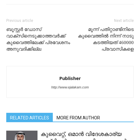
Previous article
Next article
ബൂസ്റ്റർ ഡോസ്
മൂന്ന് പതിറ്റാണ്ടിനിടെ
വാക്സിനെടുക്കാത്തവർക്ക്
കുവൈത്തിൽ നിന്ന് നാടു
കുവൈത്തിലേക്ക് പ്രവേശനം
കടത്തിയത് 460000
അനുവദിക്കില്ല
പ്രവാസികളെ
Publisher
http://www.ejalakam.com
RELATED ARTICLES
MORE FROM AUTHOR
കുവൈറ്റ്, ഒമാൻ വിദേശകാര്യ