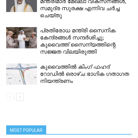
മന്ത്രിമാർ മേഖലാ വികസനങ്ങൾ,
സമുദ്ര സുരക്ഷ എന്നിവ ചർച്ച
ചെയ്തു
പ്രതിരോധ മന്ത്രി സൈനിക
കേന്ദ്രങ്ങൾ സന്ദർശിച്ചു;
കുവൈത്ത് സൈന്യത്തിന്റെ
സജ്ജത വിലയിരുത്തി
കുവൈത്തിൽ കിംഗ് ഫഹദ്
റോഡിൽ ഒരാഴ്ച ഭാഗിക ഗതാഗത
നിയന്ത്രണം
MOST POPULAR