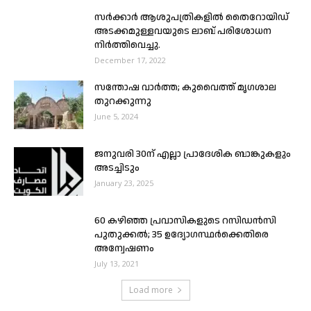
സർക്കാർ ആശുപത്രികളില്‍ തൈറോയിഡ്
അടക്കമുള്ളവയുടെ ലാബ് പരിശോധന
നിർത്തിവെച്ചു.
December 17, 2022
സന്തോഷ വാർത്ത; കുവൈത്ത് മൃഗശാല
തുറക്കുന്നു
June 5, 2024
ജനുവരി 30ന് എല്ലാ പ്രാദേശിക ബാങ്കുകളും
അടച്ചിടും
January 23, 2025
60 കഴിഞ്ഞ പ്രവാസികളുടെ റസിഡൻസി
പുതുക്കൽ; 35 ഉദ്യോഗസ്ഥർക്കെതിരെ
അന്വേഷണം
July 13, 2021
Load more