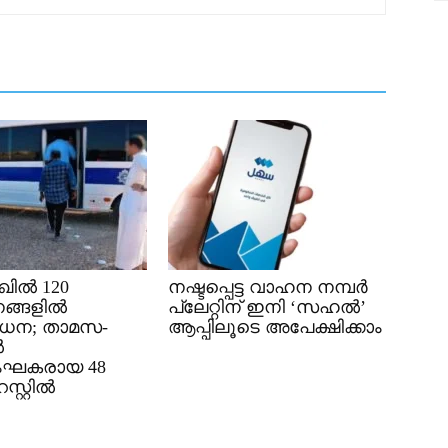
ിൽ 120
നഷ്ടപ്പെട്ട വാഹന നമ്പർ
ങ്ങളിൽ
പ്ലേറ്റിന് ഇനി ‘സഹൽ’
ധന; താമസ-
ആപ്പിലൂടെ അപേക്ഷിക്കാം
ൽ
ംഘകരായ 48
്റ്റിൽ