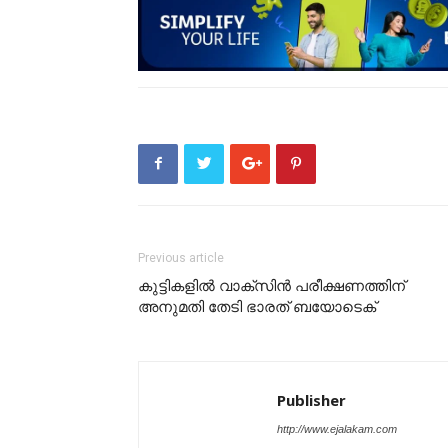
Previous article
കു​ട്ടി​ക​ളി​ൽ വാ​ക്സി​ൻ പ​രീ​ക്ഷ​ണ​ത്തി​ന്
അനുമതി തേടി ഭാ​ര​ത് ബ​യോ​ടെ​ക്
Publisher
http://www.ejalakam.com