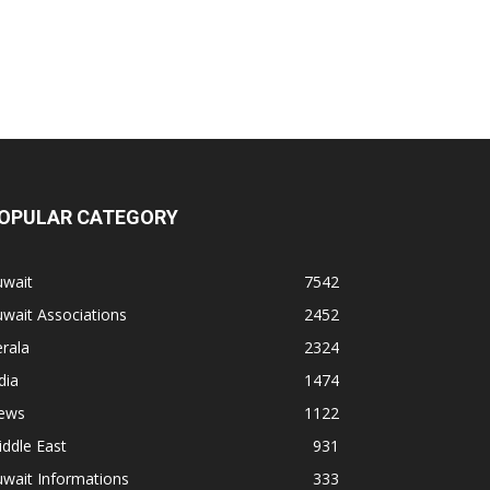
OPULAR CATEGORY
uwait
7542
wait Associations
2452
rala
2324
dia
1474
ews
1122
ddle East
931
wait Informations
333