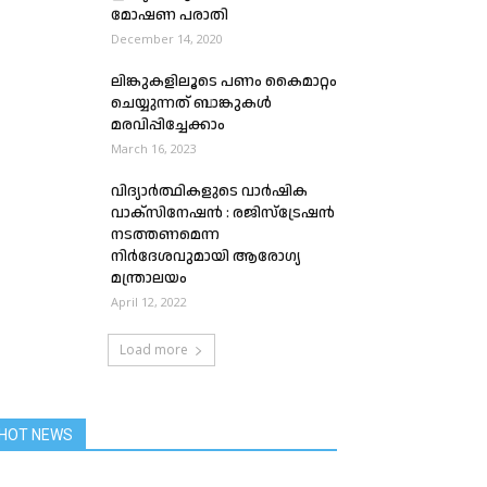
മോഷണ പരാതി
December 14, 2020
ലിങ്കുകളിലൂടെ പണം കൈമാറ്റം
ചെയ്യുന്നത് ബാങ്കുകൾ
മരവിപ്പിച്ചേക്കാം
March 16, 2023
വിദ്യാർത്ഥികളുടെ വാർഷിക
വാക്സിനേഷന്‍ : രജിസ്ട്രേഷന്‍
നടത്തണമെന്ന
നിർദേശവുമായി ആരോഗ്യ
മന്ത്രാലയം
April 12, 2022
Load more
HOT NEWS