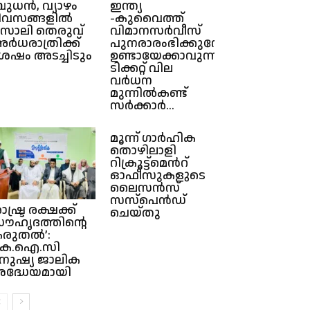
ുധൻ, വ്യാഴം
ഇന്ത്യ
ിവസങ്ങളിൽ
-കുവൈത്ത്
സാലി തെരുവ്
വിമാനസർവീസ്
ർധരാത്രിക്ക്
പുനരാരംഭിക്കുമ്പോൾ
േഷം അടച്ചിടും
ഉണ്ടായേക്കാവുന്ന
ടിക്കറ്റ് വില
വർധന
മുന്നിൽകണ്ട്
സർക്കാർ...
മൂന്ന് ഗാർഹിക
തൊഴിലാളി
റിക്രൂട്ട്മെൻറ്
ഓഫീസുകളുടെ
ലൈസൻസ്
സസ്പെൻഡ്
രാഷ്ട്ര രക്ഷക്ക്
ചെയ്തു
ൗഹൃദത്തിന്റെ
രുതല്‍’:
കെ.ഐ.സി
നുഷ്യ ജാലിക
്രദ്ധേയമായി