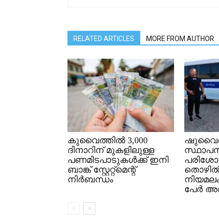
RELATED ARTICLES
MORE FROM AUTHOR
കുവൈത്തിൽ 3,000
ഷുവൈഖ
ദിനാറിന് മുകളിലുള്ള
സ്ഥാപന
പണമിടപാടുകൾക്ക് ഇനി
പരിശോ
ബാങ്ക് സ്റ്റേറ്റ്മെന്റ്
തൊഴി
നിർബന്ധം
നിയമല
പേർ അറസ