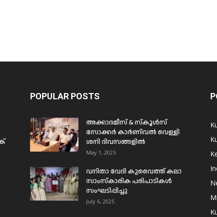
POPULAR POSTS
P
അക്കാദമീസ് & സ്കൂൾസ്
K
സോക്കർ കാർണിവൽ വെള്ളി
Ku
ക്
ശനി ദിവസങ്ങളിൽ
May 1, 2025
Ke
In
വനിതാ വേദി കുവൈത്ത് കലാ
സാംസ്കാരിക പരിപാടികൾ
N
സംഘടിപ്പിച്ചു
Mi
July 6, 2025
Ku