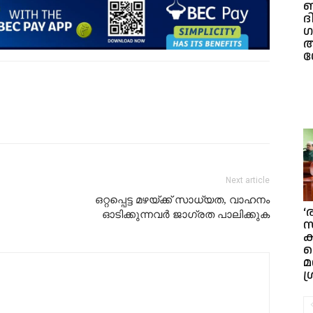
ബ
ദ
ഗ
അ
ശ
Next article
ഒറ്റപ്പെട്ട മഴയ്ക്ക് സാധ്യത, വാഹനം
‘
ഓടിക്കുന്നവർ ജാഗ്രത പാലിക്കുക
സ
ക
മ
ശ