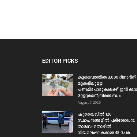
EDITOR PICKS
കുവൈത്തിൽ 3,000 ദിനാറിന്
മുകളിലുള്ള
പണമിടപാടുകൾക്ക് ഇനി ബാങ്
സ്റ്റേറ്റ്മെന്റ് നിർബന്ധം
August 7, 2026
ഷുവൈഖിൽ 120
സ്ഥാപനങ്ങളിൽ പരിശോധന;
താമസ-തൊഴിൽ
നിയമലംഘകരായ 48 പേർ