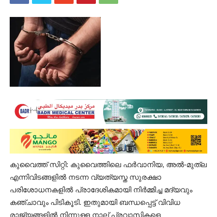
കുവൈത്ത് സിറ്റി: കുവൈത്തിലെ ഫർവാനിയ, അൽ-മുത്‌ല
എന്നിവിടങ്ങളിൽ നടന്ന വ്യത്യസ്ത സുരക്ഷാ
പരിശോധനകളിൽ പ്രാദേശികമായി നിർമ്മിച്ച മദ്യവും
കഞ്ചാവും പിടികൂടി. ഇതുമായി ബന്ധപ്പെട്ട് വിവിധ
രാജ്യങ്ങളിൽ നിന്നുള്ള നാല് പ്രവാസികളെ