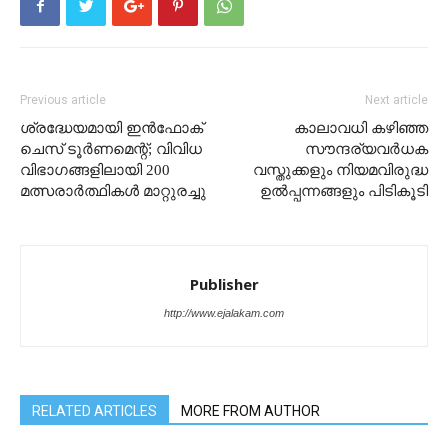
Previous article
Next article
ശ്രദ്ധേയമായി ഇൻഫോക്
കാലാവധി കഴിഞ്ഞ
ചെസ് ടൂർണമെന്റ്; വിവിധ
സൗന്ദര്യവർധക
വിഭാഗങ്ങളിലായി 200
വസ്തുക്കളും നിയമവിരുദ്ധ
മത്സരാർത്ഥികൾ മാറ്റുരച്ചു
ഉൽപ്പന്നങ്ങളും പി‍ടികൂടി
Publisher
http://www.ejalakam.com
RELATED ARTICLES
MORE FROM AUTHOR