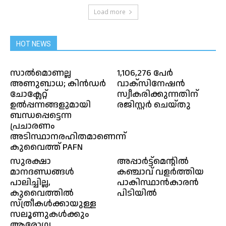
Load more
HOT NEWS
സാൽമൊണല്ല
1,106,276 പേർ
അണുബാധ; കിൻഡർ
വാക്സിനേഷൻ
ചോക്ലേറ്റ്
സ്വീകരിക്കുന്നതിന്
ഉൽപ്പന്നങ്ങളുമായി
രജിസ്റ്റർ ചെയ്തു
ബന്ധപ്പെട്ടെന്ന
പ്രചാരണം
അടിസ്ഥാനരഹിതമാണെന്ന്
കുവൈത്ത് PAFN
സുരക്ഷാ
അപ്പാർട്ട്‌മെന്റിൽ
മാനദണ്ഡങ്ങൾ
കഞ്ചാവ് വളർത്തിയ
പാലിച്ചില്ല,
പാകിസ്ഥാൻകാരൻ
കുവൈത്തിൽ
പിടിയിൽ
സ്ത്രീകൾക്കായുള്ള
സലൂണുകൾക്കും
ആരോഗ്യ