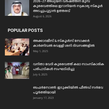
2026–27 അധ്യയന വർഷത്തിന് മുമ്പ്
കുവൈത്തിലെ ഇറാനിയൻ സ്വകാര്യ സ്കൂൾ
അടച്ചുപൂട്ടാൻ ഉത്തരവ്
August 6, 2026
POPULAR POSTS
അക്കാദമീസ് & സ്കൂൾസ് സോക്കർ
കാർണിവൽ വെള്ളി ശനി ദിവസങ്ങളിൽ
May 1, 2025
വനിതാ വേദി കുവൈത്ത് കലാ സാംസ്കാരിക
പരിപാടികൾ സംഘടിപ്പിച്ചു
July 6, 2025
ബഫര്‍സോണ്‍: ഇടുക്കിയില്‍ ഫീല്‍ഡ് സര്‍വേ
പൂര്‍ത്തിയായി
January 17, 2023