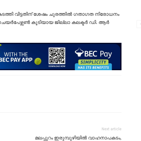
കടത്തി വിട്ടതിന് ശേഷം ചുരത്തിൽ ഗതാഗത നിരോധനം
ി ചെയർപേഴ്സൺ കൂടിയായ ജില്ലാ കലക്ടർ ഡി. ആർ
Next article
മലപ്പുറം ഇരുമ്പുഴിയിൽ വാഹനാപകടം,