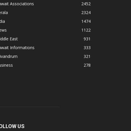
wait Associations
2452
rala
2324
dia
1474
ews
1122
ddle East
931
wait Informations
333
rivandrum
321
usiness
278
OLLOW US