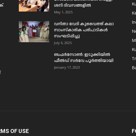
Ku
ക്
ശനി ദിവസങ്ങളിൽ
May 1, 2025
Ke
In
വനിതാ വേദി കുവൈത്ത് കലാ
സാംസ്കാരിക പരിപാടികൾ
N
സംഘടിപ്പിച്ചു
Mi
July 6, 2025
Ku
ബഫര്‍സോണ്‍: ഇടുക്കിയില്‍
T
ഫീല്‍ഡ് സര്‍വേ പൂര്‍ത്തിയായി
B
January 17, 2023
്
RMS OF USE
F