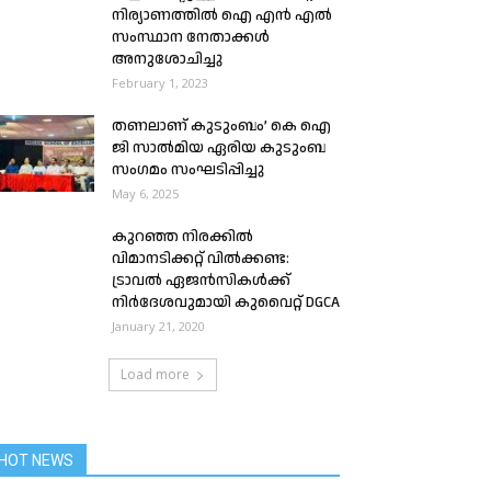
നിര്യാണത്തിൽ ഐ എൻ എൽ
സംസ്ഥാന നേതാക്കൾ
അനുശോചിച്ചു
February 1, 2023
തണലാണ് കുടുംബം’ കെ ഐ
ജി സാൽമിയ ഏരിയ കുടുംബ
സംഗമം സംഘടിപ്പിച്ചു
May 6, 2025
കുറഞ്ഞ നിരക്കിൽ
വിമാനടിക്കറ്റ് വിൽക്കണ്ട:
ട്രാവൽ ഏജൻസികൾക്ക്
നിർദേശവുമായി കുവൈറ്റ് DGCA
January 21, 2020
Load more
HOT NEWS