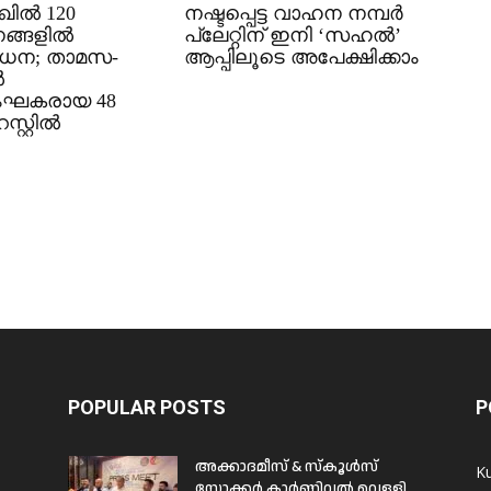
ിൽ 120
നഷ്ടപ്പെട്ട വാഹന നമ്പർ
ങ്ങളിൽ
പ്ലേറ്റിന് ഇനി ‘സഹൽ’
ധന; താമസ-
ആപ്പിലൂടെ അപേക്ഷിക്കാം
ൽ
ംഘകരായ 48
്റ്റിൽ
POPULAR POSTS
P
അക്കാദമീസ് & സ്കൂൾസ്
K
സോക്കർ കാർണിവൽ വെള്ളി