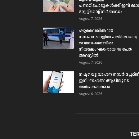
പണമിടപാടുകൾക്ക് ഇനി ബാങ്
സ്റ്റേറ്റ്മെന്റ് നിർബന്ധം
August 7, 2026
ഷുവൈഖിൽ 120
സ്ഥാപനങ്ങളിൽ പരിശോധന;
താമസ-തൊഴിൽ
നിയമലംഘകരായ 48 പേർ
അറസ്റ്റിൽ
August 7, 2026
നഷ്ടപ്പെട്ട വാഹന നമ്പർ പ്ലേറ്റിന
ഇനി ‘സഹൽ’ ആപ്പിലൂടെ
അപേക്ഷിക്കാം
August 6, 2026
TE