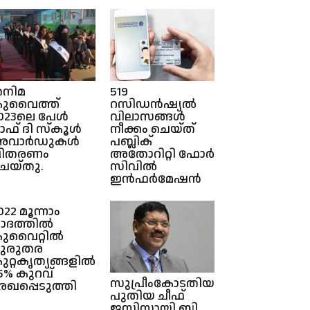
നിമ
519
ുവൈത്ത്‌
റസിഡൻഷ്യൽ
023ലെ പേൾ
വിലാസങ്ങൾ
ഫ്‌ ദി സ്കൂൾ
നീക്കം ചെയ്ത്
അവാർഡുകൾ
പബ്ലിക്
വിതരണം
അതോറിറ്റി ഫോർ
െയ്തു.
സിവിൽ
ഇൻഫർമേഷൻ
022 മൂന്നാം
ാദത്തിൽ
ുവൈറ്റിൽ
ുരുതര
ുറ്റകൃത്യങ്ങളിൽ
5% കുറവ്
സുപ്രീംകോടതിയുടെ
േഖപ്പെടുത്തി
പുതിയ ചീഫ്
ജസ്റ്റിസായി ബി