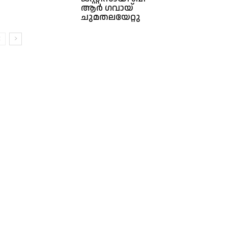
ആര്‍ ഗവായ്
ചുമതലയേറ്റു