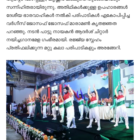
സന്നിഹിതരായിരുന്നു. അതിഥികൾക്കുള്ള ഉപഹാരങ്ങൾ
ദേശീയ ഭാരവാഹികൾ നൽകി പരിപാടികൾ ഏകോപിപ്പിച്ച
വർഗീസ് ജോസഫ് ജോസഫ് മാരാമൺ കൃതജ്ഞത
പറഞ്ഞു. നടൻ പാട്ടു നായകൻ ആദർശ് ചിറ്റാർ
നയിച്ചഗാനമേള ഗംഭീരമായി. രജ്ജ്യ സ്നേഹം
പ്രതിഫലിക്കുന്ന മറ്റു കലാ പരിപാടികളും അരങ്ങേറി.