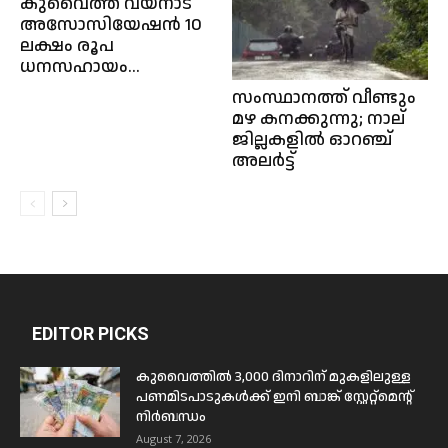
കുവൈത്ത് വയനാട്
അസോസിയേഷൻ 10
ലക്ഷം രൂപ
ധനസഹായം...
സംസ്ഥാനത്ത് വീണ്ടും
മഴ കനക്കുന്നു; നാല്
ജില്ലകളിൽ ഓറഞ്ച്
അലർട്ട്
EDITOR PICKS
കുവൈത്തിൽ 3,000 ദിനാറിന് മുകളിലുള്ള
പണമിടപാടുകൾക്ക് ഇനി ബാങ്ക് സ്റ്റേറ്റ്മെന്റ്
നിർബന്ധം
August 7, 2026