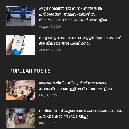
ഷുവൈഖിൽ 120 സ്ഥാപനങ്ങളിൽ
പരിശോധന; താമസ-തൊഴിൽ
നിയമലംഘകരായ 48 പേർ അറസ്റ്റിൽ
August 7, 2026
നഷ്ടപ്പെട്ട വാഹന നമ്പർ പ്ലേറ്റിന് ഇനി ‘സഹൽ’
ആപ്പിലൂടെ അപേക്ഷിക്കാം
August 6, 2026
POPULAR POSTS
അക്കാദമീസ് & സ്കൂൾസ് സോക്കർ
കാർണിവൽ വെള്ളി ശനി ദിവസങ്ങളിൽ
May 1, 2025
വനിതാ വേദി കുവൈത്ത് കലാ സാംസ്കാരിക
പരിപാടികൾ സംഘടിപ്പിച്ചു
July 6, 2025