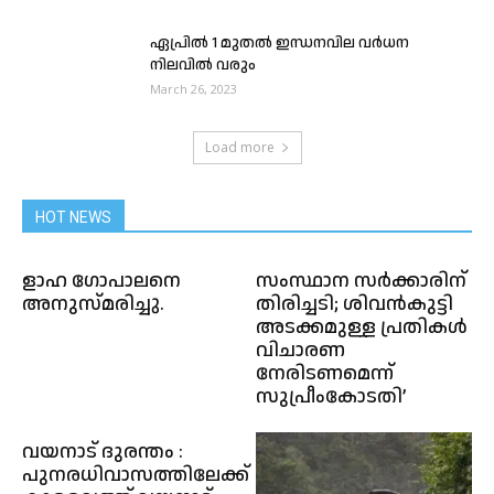
ഏപ്രിൽ 1 മുതൽ ഇന്ധനവില വർധന
നിലവിൽ വരും
March 26, 2023
Load more
HOT NEWS
ളാഹ ഗോപാലനെ
സംസ്ഥാന സർക്കാരിന്
അനുസ്മരിച്ചു.
തിരിച്ചടി; ശിവൻകുട്ടി
അടക്കമുള്ള പ്രതികൾ
വിചാരണ
നേരിടണമെന്ന്
സുപ്രീംകോടതി’
വയനാട് ദുരന്തം :
പുനരധിവാസത്തിലേക്ക്