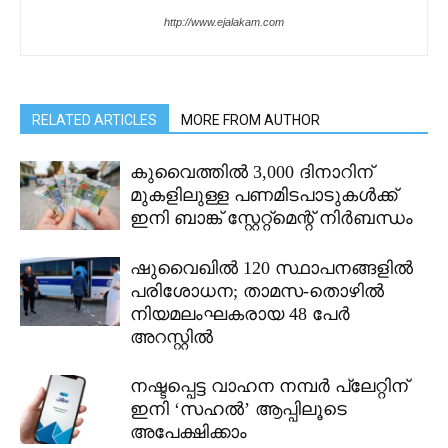
http://www.ejalakam.com
RELATED ARTICLES
MORE FROM AUTHOR
കുവൈത്തിൽ 3,000 ദിനാറിന്
മുകളിലുള്ള പണമിടപാടുകൾക്ക്
ഇനി ബാങ്ക് സ്റ്റേറ്റ്മെന്റ് നിർബന്ധം
ഷുവൈഖിൽ 120 സ്ഥാപനങ്ങളിൽ
പരിശോധന; താമസ-തൊഴിൽ
നിയമലംഘകരായ 48 പേർ
അറസ്റ്റിൽ
നഷ്ടപ്പെട്ട വാഹന നമ്പർ പ്ലേറ്റിന്
ഇനി ‘സഹൽ’ ആപ്പിലൂടെ
അപേക്ഷിക്കാം