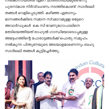
നൽകാനായതിൽ ഏറെ ചാരിതാർഥ്യമുണ്ടെന്നു
പുരസ്‌കാര നിർവ്വഹണം നടത്തികൊണ്ട് സാദിഖലി
തങ്ങൾ വെളിപ്പെടുത്തി. കഴിഞ്ഞ ഏതാനും
മാസങ്ങൾക്കിടെ സമാന സ്വഭാവമുള്ള ഒട്ടേറെ
അവാർഡുകൾ കെ സി വേണുഗോപാലിനെ
തേടിയെത്തിയത് രാഹുൽ ഗാന്ധിയോടൊപ്പമുള്ള
അദ്ദേഹത്തിന്റെ പോരാട്ടങ്ങൾക്ക് പൊതു സമൂഹം
നൽകുന്ന പിന്തുണയുടെ അടയാളമാണെന്നും ബഹു
സാദിഖലി തങ്ങൾ കൂട്ടിച്ചേർത്തു.