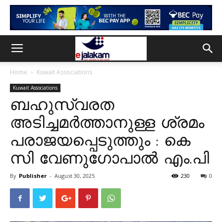
Home
Kuwait Associations
Kuwait Associations
ബഹുസ്വരത
അടിച്ചമർത്താനുള്ള ശ്രമം
പരാജയപ്പെടുത്തും : കെ
സി വേണുഗോപാൽ എം.പി
By
Publisher
-
August 30, 2025
230
0