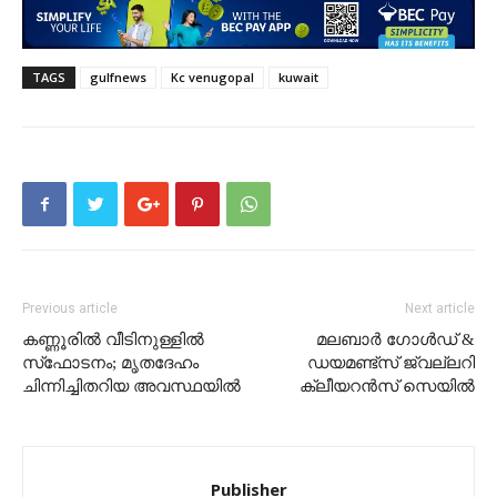
TAGS
gulfnews
Kc venugopal
kuwait
Previous article
Next article
കണ്ണൂരില്‍ വീടിനുള്ളില്‍
മലബാർ ഗോൾഡ് &
സ്‌ഫോടനം; മൃതദേഹം
ഡയമണ്ട്സ് ജ്വല്ലറി
ചിന്നിച്ചിതറിയ അവസ്ഥയില്‍
ക്ലീയറൻസ് സെയിൽ
Publisher