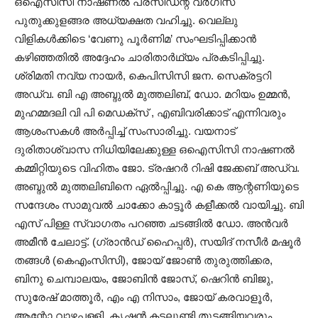
ഒഐസിസി നാഷണൽ പ്രസിഡന്റ് വർഗീസ്
പുതുക്കുളങ്ങര അധ്യക്ഷത വഹിച്ചു. വെല്ലു
വിളികൾക്കിടെ ‘വേണു പൂർണിമ’ സംഘടിപ്പിക്കാൻ
കഴിഞ്ഞതിൽ അദ്ദേഹം ചാരിതാർഥ്യം പ്രകടിപ്പിച്ചു.
ശ്രിമതി നവ്യ നായർ, കെപിസിസി ജന. സെക്രട്ടറി
അഡ്വ. ബി എ അബ്ദുൽ മുത്തലിബ്, ഡോ. മറിയം ഉമ്മൻ,
മുഹമ്മദലി വി പി മെഡക്‌സ്‌ , എബിവരിക്കാട് എന്നിവരും
ആശംസകൾ അർപ്പിച്ച് സംസാരിച്ചു. വയനാട്
ദുരിതാശ്വാസ നിധിയിലേക്കുള്ള ഒഐസിസി നാഷണൽ
കമ്മിറ്റിയുടെ വിഹിതം ജോ. ട്രഷറർ റിഷി ജേക്കബ് അഡ്വ.
അബ്ദുൽ മുത്തലിബിനെ ഏൽപ്പിച്ചു. എ കെ ആന്റണിയുടെ
സന്ദേശം സാമുവൽ ചാക്കോ കാട്ടൂർ കളീക്കൽ വായിച്ചു. ബി
എസ് പിള്ള സ്വാഗതം പറഞ്ഞ ചടങ്ങിൽ ഡോ. അൻവർ
അമീൻ ചേലാട്ട്. (ഗ്രാൻഡ് ഹൈപ്പർ), സയിദ് നസീർ മഷൂർ
തങ്ങൾ (കെഎംസിസി), ജോയ് ജോൺ തുരുത്തിക്കര,
ബിനു ചെമ്പാലയം, ജോബിൻ ജോസ്, ഷെറിൻ ബിജു,
സുരേഷ് മാത്തൂർ, എം എ നിസാം, ജോയ് കരവാളൂർ,
ആന്റോ വാഴപ്പള്ളി, കൃഷ്ണൻ കടലുണ്ടി തുടങ്ങിയവരും