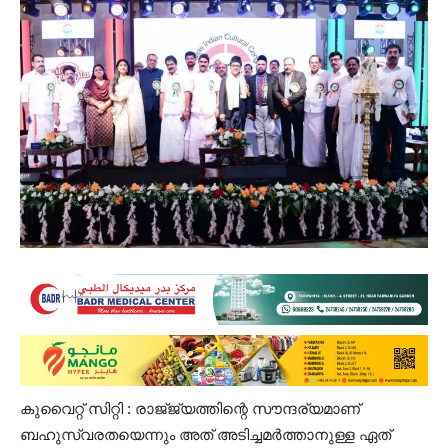
കുവൈറ്റ് സിറ്റി : രാജ്‌ജ്യത്തിന്റെ സൗന്ദര്യമാണ്
ബഹുസ്വരതയെന്നും അത് അടിച്ചമർത്താനുള്ള ഏത്