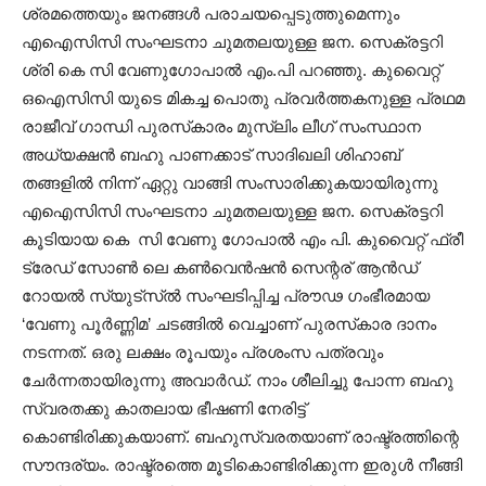
ശ്രമത്തെയും ജനങ്ങൾ പരാചയപ്പെടുത്തുമെന്നും
എഐസിസി സംഘടനാ ചുമതലയുള്ള ജന. സെക്രട്ടറി
ശ്രി കെ സി വേണുഗോപാൽ എം.പി പറഞ്ഞു. കുവൈറ്റ്
ഒഐസിസി യുടെ മികച്ച പൊതു പ്രവർത്തകനുള്ള പ്രഥമ
രാജീവ് ഗാന്ധി പുരസ്‌കാരം മുസ്ലിം ലീഗ് സംസ്ഥാന
അധ്യക്ഷൻ ബഹു പാണക്കാട് സാദിഖലി ശിഹാബ്
തങ്ങളിൽ നിന്ന് ഏറ്റു വാങ്ങി സംസാരിക്കുകയായിരുന്നു
എഐസിസി സംഘടനാ ചുമതലയുള്ള ജന. സെക്രട്ടറി
കൂടിയായ കെ സി വേണു ഗോപാൽ എം പി. കുവൈറ്റ് ഫ്രീ
ട്രേഡ് സോൺ ലെ കൺവെൻഷൻ സെന്റര് ആൻഡ്
റോയൽ സ്യുട്സ്ൽ സംഘടിപ്പിച്ച പ്രൗഢ ഗംഭീരമായ
‘വേണു പൂർണ്ണിമ’ ചടങ്ങിൽ വെച്ചാണ് പുരസ്‌കാര ദാനം
നടന്നത്. ഒരു ലക്ഷം രൂപയും പ്രശംസ പത്രവും
ചേർന്നതായിരുന്നു അവാർഡ്. നാം ശീലിച്ചു പോന്ന ബഹു
സ്വരതക്കു കാതലായ ഭീഷണി നേരിട്ട്
കൊണ്ടിരിക്കുകയാണ്. ബഹുസ്വരതയാണ് രാഷ്ട്രത്തിന്റെ
സൗന്ദര്യം. രാഷ്ട്രത്തെ മൂടികൊണ്ടിരിക്കുന്ന ഇരുൾ നീങ്ങി