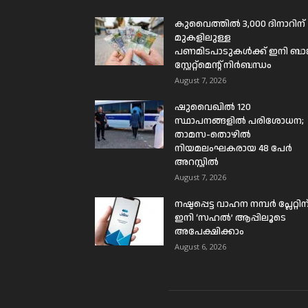
കുവൈത്തിൽ 3,000 ദിനാറിന്
മുകളിലുള്ള
പണമിടപാടുകൾക്ക് ഇനി ബാങ്
സ്റ്റേറ്റ്മെന്റ് നിർബന്ധം
August 7, 2026
ഷുവൈഖിൽ 120
സ്ഥാപനങ്ങളിൽ പരിശോധന;
താമസ-തൊഴിൽ
നിയമലംഘകരായ 48 പേർ
അറസ്റ്റിൽ
August 7, 2026
നഷ്ടപ്പെട്ട വാഹന നമ്പർ പ്ലേറ്റിന
ഇനി ‘സഹൽ’ ആപ്പിലൂടെ
അപേക്ഷിക്കാം
August 6, 2026