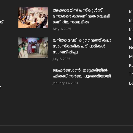
അക്കാദമീസ് & സ്കൂൾസ്
K
സോക്കർ കാർണിവൽ വെള്ളി
Ku
ക്
ശനി ദിവസങ്ങളിൽ
May 1, 2025
Ke
In
വനിതാ വേദി കുവൈത്ത് കലാ
സാംസ്കാരിക പരിപാടികൾ
N
സംഘടിപ്പിച്ചു
Mi
July 6, 2025
Ku
ബഫര്‍സോണ്‍: ഇടുക്കിയില്‍
T
ഫീല്‍ഡ് സര്‍വേ പൂര്‍ത്തിയായി
B
January 17, 2023
്