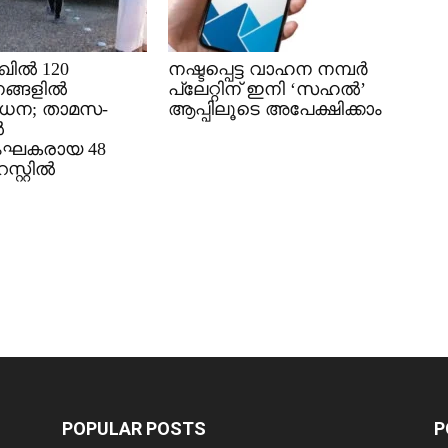
ിൽ 120
നഷ്ടപ്പെട്ട വാഹന നമ്പർ
ങ്ങളിൽ
പ്ലേറ്റിന് ഇനി ‘സഹൽ’
ധന; താമസ-
ആപ്പിലൂടെ അപേക്ഷിക്കാം
ൽ
ംഘകരായ 48
്റ്റിൽ
POPULAR POSTS
P