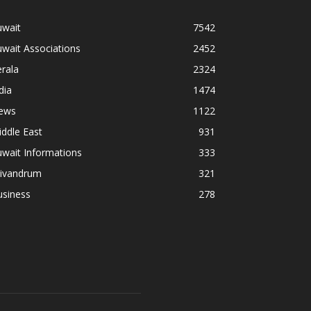
uwait
7542
wait Associations
2452
rala
2324
dia
1474
ews
1122
ddle East
931
wait Informations
333
rivandrum
321
usiness
278