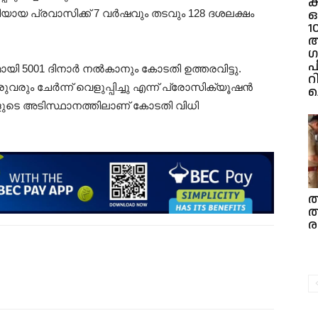
ക
ായ പ്രവാസിക്ക് 7 വർഷവും തടവും 128 ദശലക്ഷം
1
ഗ
പ
ി 5001 ദിനാർ നൽകാനും കോടതി ഉത്തരവിട്ടു.
റി
വരും ചേർന്ന് വെളുപ്പിച്ചു എന്ന് പ്രോസിക്യൂഷൻ
ച
ളുടെ അടിസ്ഥാനത്തിലാണ് കോടതി വിധി
ത
ത
ര