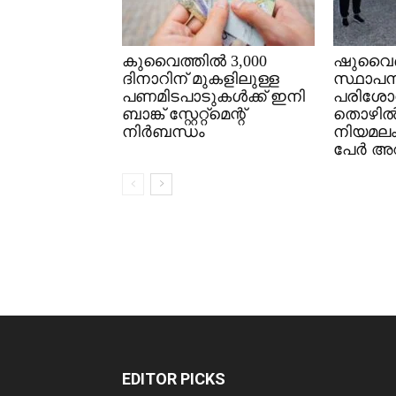
കുവൈത്തിൽ 3,000
ഷുവൈഖ
ദിനാറിന് മുകളിലുള്ള
സ്ഥാപന
പണമിടപാടുകൾക്ക് ഇനി
പരിശോ
ബാങ്ക് സ്റ്റേറ്റ്മെന്റ്
തൊഴി
നിർബന്ധം
നിയമല
പേർ അറസ
EDITOR PICKS