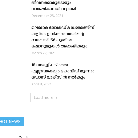
ജീവനക്കാരുടെയും
വാർഷികാവധി റദ്ദാക്കി
December 23, 2021
മലബാര്‍ ഗോള്‍ഡ് & ഡയമണ്ട്‌സ്
ആഗോള വികസനത്തിന്റെ
ഭാഗമായി 56 പുതിയ
ഷോറൂമുകള്‍ ആരംഭിക്കും.
March 27, 2021
18 വയസ്സ് കഴിഞ്ഞ
എല്ലാവര്‍ക്കും കോവിഡ് മൂന്നാം
ഡോസ് വാക്‌സീന്‍ നല്‍കും
April 8, 2022
Load more
HOT NEWS