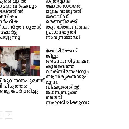
ുവൈറ്റിൽ
കൃത്യമായ
ഓരോ വർഷവും
ലോക്ക്ഡൗൺ
000ത്തിൽ
മൂലം രാജ്യത്ത്
അധികം
കോവിഡ്
ാർഹിക
മരണനിരക്ക്
ീഡനക്കേസുകൾ
കുറയ്ക്കാനായെന്ന്
പ്പോർട്ട്
പ്രധാനമന്ത്രി
െയ്യുന്നു
നരേന്ദ്രമോഡി
കോഴിക്കോട്
ജില്ലാ
അസോസിയേഷൻ
കുവൈത്ത്
വാക്സിനേഷനും
ആവശ്യകതയും
ിരുവനന്തപുരത്ത്
എന്ന
ീ പിടുത്തം:
വിഷയത്തിൽ
ണ്ടു പേർ മരിച്ചു
ഫേസ്ബുക്ക്
ലൈവ്
സംഘടിപ്പിക്കുന്നു