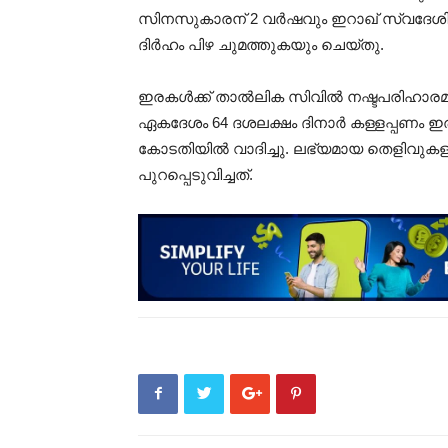
സിനസുകാരന് 2 വർഷവും ഇറാഖ് സ്വദേശിയ
ദിർഹം പിഴ ചുമത്തുകയും ചെയ്തു.
ഇരകൾക്ക് താൽലിക സിവിൽ നഷ്ടപരിഹാരമായ
ഏകദേശം 64 ദശലക്ഷം ദിനാർ കള്ളപ്പണം ഇരു
കോടതിയിൽ വാദിച്ചു. ലഭ്യമായ തെളിവുക
പുറപ്പെടുവിച്ചത്.