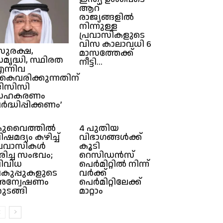
ആറ്
രാജ്യങ്ങളിൽ
നിന്നുള്ള
പ്രവാസികളുടെ
വിസ കാലാവധി 6
സുരക്ഷ,
മാസത്തേക്ക്
മൃദ്ധി, സ്ഥിരത
നീട്ടി...
ന്നിവ
ൈവരിക്കുന്നതിന്
ിസിസി
സഹകരണം
ർദ്ധിപ്പിക്കണം’
ുവൈത്തിൽ
4 പുതിയ
ിഷമദ്യം കഴിച്ച്
വിഭാഗങ്ങൾക്ക്
്രവാസികൾ
കൂടി
രിച്ച സംഭവം;
റെസിഡൻസ്
ിവിധ
പെർമിറ്റിൽ നിന്ന്
കുപ്പുകളുടെ
വർക്ക്
ന്വേഷണം
പെർമിറ്റിലേക്ക്
ുടങ്ങി
മാറ്റാം