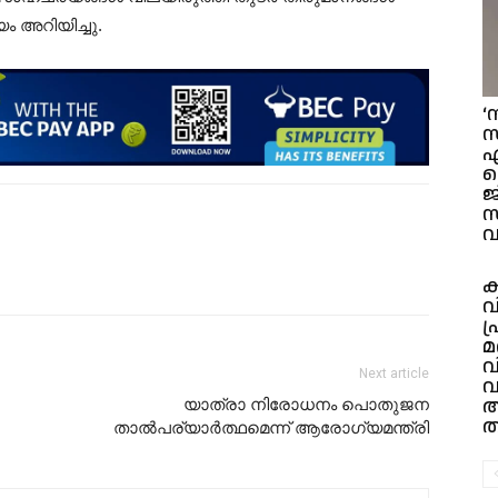
ം അറിയിച്ചു.
‘
സ
എ
ക
ജ
വ
ക
വ
പ
മ
വ
Next article
വ
അ
യാത്രാ നിരോധനം പൊതുജന
ത
താൽപര്യാർത്ഥമെന്ന് ആരോഗ്യമന്ത്രി