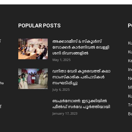
POPULAR POSTS
P
്
അക്കാദമീസ് & സ്കൂൾസ്
K
സോക്കർ കാർണിവൽ വെള്ളി
Ku
ശനി ദിവസങ്ങളിൽ
May 1, 2025
Ke
In
വനിതാ വേദി കുവൈത്ത് കലാ
സാംസ്കാരിക പരിപാടികൾ
N
രം
സംഘടിപ്പിച്ചു
Mi
July 6, 2025
Ku
ബഫര്‍സോണ്‍: ഇടുക്കിയില്‍
T
്
ഫീല്‍ഡ് സര്‍വേ പൂര്‍ത്തിയായി
B
January 17, 2023