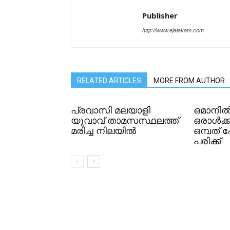
Publisher
http://www.ejalakam.com
RELATED ARTICLES
MORE FROM AUTHOR
പ്രവാസി മലയാളി
ഒമാനി
യുവാവ് താമസസ്ഥലത്ത്
ഒരാൾക്ക
മരിച്ച നിലയിൽ
ഒമ്പത് പ
പരിക്ക്