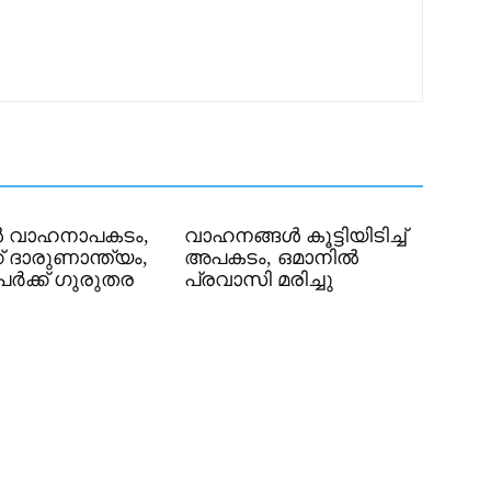
ൽ വാഹനാപകടം,
വാഹനങ്ങൾ കൂട്ടിയിടിച്ച്
് ദാരുണാന്ത്യം,
അപകടം, ഒമാനിൽ
േർക്ക് ​ഗുരുതര
പ്രവാസി മരിച്ചു