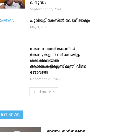
വിരുദ്ധം
September 16, 2024
പുലിപ്പല്ല് കേസിൽ വേടന് ജാമ്യം
May 1, 2025
സംസ്ഥാനത്ത് കൊവിഡ്
കേസുകളിൽ വർധനയില്ല,
ശബരിമലയിൽ
ആശങ്കകളില്ലെന്ന് മന്ത്രി വീണ
ജോർജ്ജ്
December 21, 2022
Load more
HOT NEWS
ഇന്ത്യ ഉൾപ്പെടെ