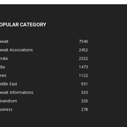
OPULAR CATEGORY
uwait
7540
wait Associations
2452
rala
2322
dia
1473
ews
1122
ddle East
931
wait Informations
333
rivandrum
320
usiness
278