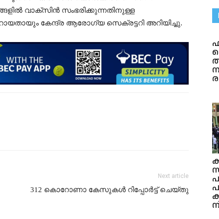
രങ്ങളിൽ വാക്സിൻ സംഭരിക്കുന്നതിനുള്ള
ായതായും കേന്ദ്ര ആരോഗ്യ സെക്രട്ടറി അറിയിച്ചു.
ഫ
ക
ത
ന
ര
ക
സ
Next article
പ
പ
312 കൊറോണാ കേസുകൾ റിപ്പോർട്ട് ചെയ്തു
ന