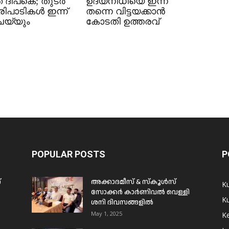
 ദീപ്കെ; തുടർ
ഉദയനിധിയെ ഇന്ന്
ിപാടികൾ ഇന്ന്
തന്നെ വിട്ടയക്കാൻ
െയ്യും
കോടതി ഉത്തരവ്
POPULAR POSTS
P
്
അക്കാദമീസ് & സ്കൂൾസ്
K
സോക്കർ കാർണിവൽ വെള്ളി
Ku
ശനി ദിവസങ്ങളിൽ
May 1, 2025
Ke