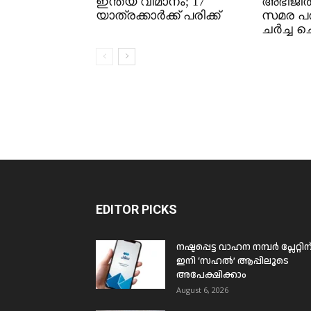
ഇന്ത്യ വിമാനം; 17
അഭിജീത്
യാത്രക്കാർക്ക് പരിക്ക്
സമര പര
ചർച്ച ച
EDITOR PICKS
നഷ്ടപ്പെട്ട വാഹന നമ്പർ പ്ലേറ്റിന
ഇനി ‘സഹൽ’ ആപ്പിലൂടെ
അപേക്ഷിക്കാം
August 6, 2026