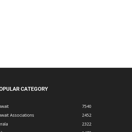
OPULAR CATEGORY
uwait
7540
wait Associations
2452
rala
2322