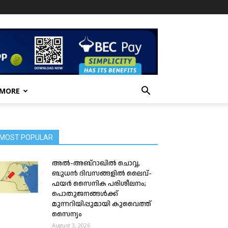
 MORE
MOST POPULAR
അൽ-അബ്‌റാഖിൽ ചൊവ്വ,
ബുധൻ ദിവസങ്ങളിൽ ലൈവ്-
ഫയർ സൈനിക പരിശീലനം;
പൊതുജനങ്ങൾക്ക്
മുന്നറിയിപ്പുമായി കുവൈത്ത്
സൈന്യം
August 3, 2026