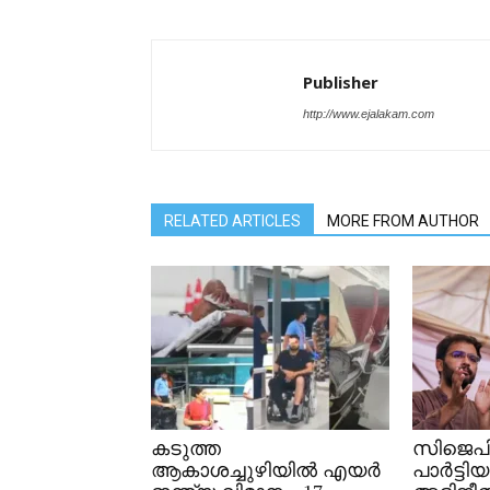
Publisher
http://www.ejalakam.com
RELATED ARTICLES
MORE FROM AUTHOR
കടുത്ത
സിജെപി 
ആകാശച്ചുഴിയിൽ എയർ
പാർട്ടിയ