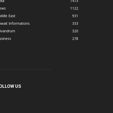
dia
1473
ews
1122
ddle East
931
wait Informations
333
rivandrum
320
usiness
278
OLLOW US