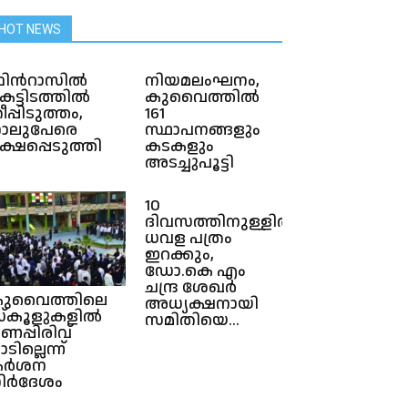
HOT NEWS
ിൻറാസിൽ
നിയമലംഘനം,
െട്ടിടത്തിൽ
കുവൈത്തിൽ‌
ീപ്പിടുത്തം,
161
ാലുപേരെ
സ്ഥാപനങ്ങളും
ക്ഷപ്പെടുത്തി
കടകളും
അടച്ചുപൂട്ടി
10
ദിവസത്തിനുള്ളിൽ
ധവള പത്രം
ഇറക്കും,
ഡോ.കെ എം
ചന്ദ്ര ശേഖർ
ുവൈത്തിലെ
അധ്യക്ഷനായി
്കൂളുകളിൽ
സമിതിയെ...
ണപ്പിരിവ്
ാടില്ലെന്ന്
കർശന
ിർദേശം