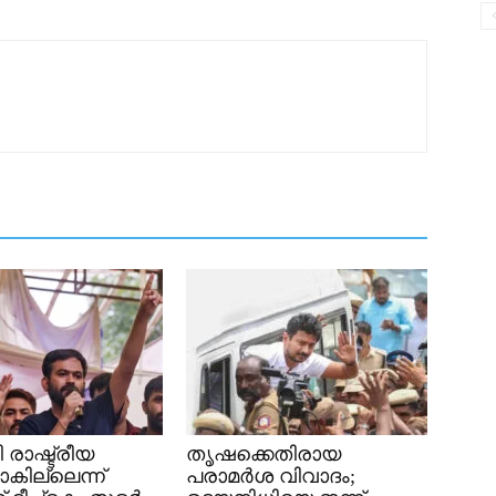
രാഷ്ട്രീയ
തൃഷക്കെതിരായ
ാകില്ലെന്ന്
പരാമർശ വിവാദം;