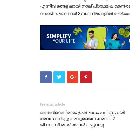
എന്നിവിടങ്ങളിലായി നാല് പ്രാഥമിക കേന്ദ്
സജ്ജീകരണങ്ങൾ 37 കേന്ദ്രങ്ങളിൽ തയ്യാറ
Previous article
ഖത്തറിനെതിരായ ഉപരോധം പൂര്‍ണ്ണമായി
അവസാനിച്ചു; അനുരഞ്ജന കരാറില്‍
ജി.സി.സി രാജ്യങ്ങൾ ഒപ്പുവച്ചു