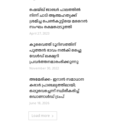
ഷെയ്ഖ് ജാബർ പാലത്തിൽ
നിന്ന് ചാടി ആത്മഹത്യക്ക്
ശ്രമിച്ച പെൺകുട്ടിയെ മറൈൻ
സംഘം രക്ഷപ്പെടുത്തി
April 27, 2023
കുവൈത്ത് ടൂറിസത്തിന്
പുത്തൻ ഭാവം നൽകി ഫ്ലൈ
വേൾഡ് ലക്ഷ്വറി
പ്രവർത്തനമാരംഭിക്കുന്നു
November 30, 2022
അമേരിക്ക- ഇറാൻ സമാധാന
കരാർ പ്രാബല്യത്തിലായി;
ഒപ്പുവെച്ചെന്ന് സ്ഥിരീകരിച്ച്
ഡൊണാൾഡ് ട്രംപ്
June 18, 2026
Load more