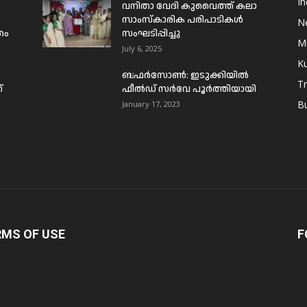
In
വനിതാ വേദി കുവൈത്ത് കലാ
സാംസ്കാരിക പരിപാടികൾ
N
രം
സംഘടിപ്പിച്ചു
Mi
July 6, 2025
Ku
ബഫര്‍സോണ്‍: ഇടുക്കിയില്‍
T
്
ഫീല്‍ഡ് സര്‍വേ പൂര്‍ത്തിയായി
B
January 17, 2023
RMS OF USE
F