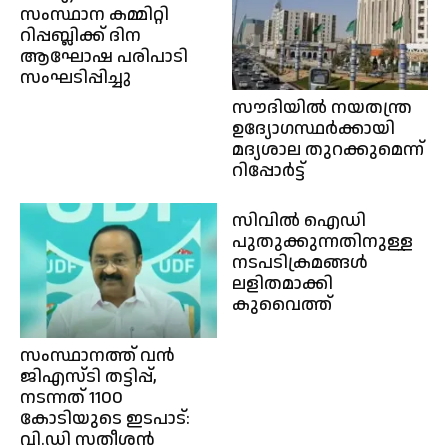
സംസ്ഥാന കമ്മിറ്റി
റിപ്പബ്ലിക്ക് ദിന
ആഘോഷ പരിപാടി
സംഘടിപ്പിച്ചു
സൗദിയിൽ നയതന്ത്ര
ഉദ്യോഗസ്ഥർക്കായി
മദ്യശാല തുറക്കുമെന്ന്
റിപ്പോർട്ട്
സിവിൽ ഐഡി
പുതുക്കുന്നതിനുള്ള
നടപടിക്രമങ്ങൾ
ലളിതമാക്കി
കുവൈത്ത്
സംസ്ഥാനത്ത് വൻ
ജിഎസ്ടി തട്ടിപ്പ്,
നടന്നത് 1100
കോടിയുടെ ഇടപാട്:
വി.ഡി സതീശൻ