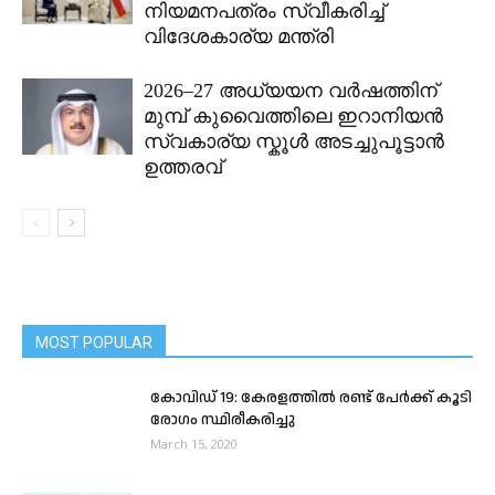
നിയമനപത്രം സ്വീകരിച്ച്
വിദേശകാര്യ മന്ത്രി
2026–27 അധ്യയന വർഷത്തിന്
മുമ്പ് കുവൈത്തിലെ ഇറാനിയൻ
സ്വകാര്യ സ്കൂൾ അടച്ചുപൂട്ടാൻ
ഉത്തരവ്
MOST POPULAR
കോവിഡ് 19: കേരളത്തിൽ ‌രണ്ട് പേർക്ക് കൂടി
രോഗം സ്ഥിരീകരിച്ചു
March 15, 2020