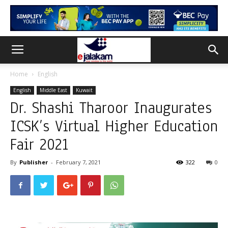
Home
English
English
Middle East
Kuwait
Dr. Shashi Tharoor Inaugurates
ICSK’s Virtual Higher Education
Fair 2021
By
Publisher
-
February 7, 2021
322
0