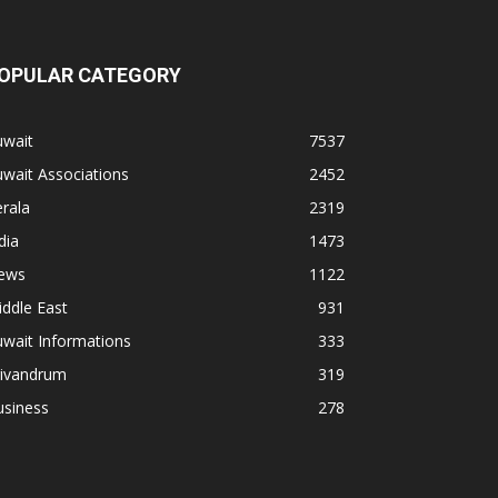
OPULAR CATEGORY
uwait
7537
wait Associations
2452
rala
2319
dia
1473
ews
1122
ddle East
931
wait Informations
333
rivandrum
319
usiness
278