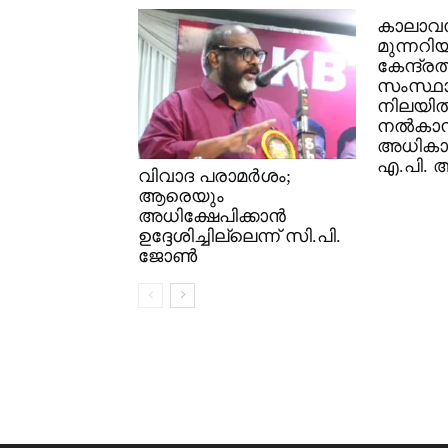
കാലാവ
മുന്നറിയ
കേന്ദ്രത്
സംസ്ഥാ
നിലയിൽ
നൽകാ
അധികാര
എ.പി.
വിവാദ പരാമർശം;
ആരെയും
അധിക്ഷേപിക്കാൻ
ഉദ്ദേശിച്ചില്ലെന്ന് സി.പി.
ജോൺ