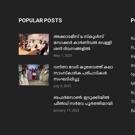
POPULAR POSTS
P
അക്കാദമീസ് & സ്കൂൾസ്
K
സോക്കർ കാർണിവൽ വെള്ളി
Ku
ശനി ദിവസങ്ങളിൽ
ം
May 1, 2025
Ke
In
വനിതാ വേദി കുവൈത്ത് കലാ
സാംസ്കാരിക പരിപാടികൾ
N
സംഘടിപ്പിച്ചു
Mi
July 6, 2025
Ku
ബഫര്‍സോണ്‍: ഇടുക്കിയില്‍
T
ഫീല്‍ഡ് സര്‍വേ പൂര്‍ത്തിയായി
B
January 17, 2023