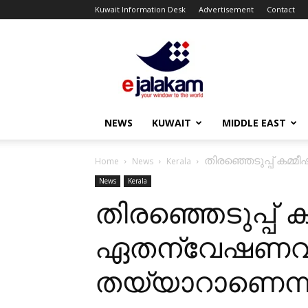
Kuwait Information Desk
Advertisement
Contact
ejalakam
NEWS
KUWAIT
MIDDLE EAST
തിരഞ്ഞെടുപ്പ് കമ
Home
News
Kerala
News
Kerala
തിരഞ്ഞെടുപ്പ് 
ഏതന്വേഷണവു
തയ്യാറാണെന്ന