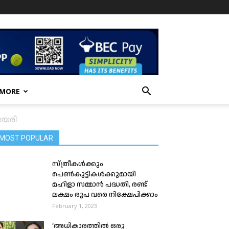
 MORE
യേരി
MOST POPULAR
സ്ത്രീകൾക്കും
പെണ്‍കുട്ടികള്‍ക്കുമായി
മഹിളാ സമ്മാന്‍ പദ്ധതി, രണ്ട്
ലക്ഷം രൂപ വരെ നിക്ഷേപിക്കാം
February 1, 2023
‘അധികാരത്തിൽ ഒരു