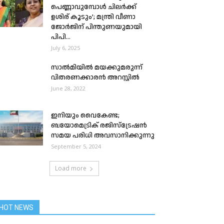
പെണ്ണാവുമ്പോൾ ചിലർക്ക്
ഉശിര് കൂടും’; മന്ത്രി വീണാ
ജോർജിന് പിന്തുണയുമായി
പിപി...
July 6, 2025
സാൽമിയിൽ മയക്കുമരുന്ന്
വിതരണക്കാരൻ അറസ്റ്റിൽ
June 28, 2022
ഇനിയും വൈകേണ്ട;
ബയോമെട്രിക് രജിസ്ട്രേഷൻ
സമയ പരിധി അവസാനിക്കുന്നു
September 5, 2024
Load more
HOT NEWS