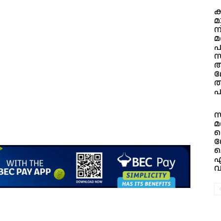
ക
മ
നി
മ
പ
സ
മ
ത
പ
സ
മറ്
ത
വ
ച
എ
വ