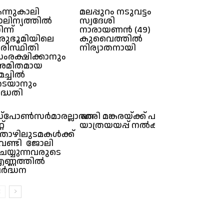
ന്നുകാലി
മലപ്പുറം നടുവട്ടം
ാലിന്യത്തിൽ
സ്വദേശി
ന്ന്
നാരായണൻ (49)
രുഭൂമിയിലെ
കുവൈത്തിൽ
രിസ്ഥിതി
നിര്യാതനായി
ംരക്ഷിക്കാനും
അമിതമായ
േച്ചിൽ
ടയാനും
ദ്ധതി
്പോൺസർമാരല്ലാത്ത
ഹരി മങ്കരയ്ക്ക് പൽപക് യാത്രയയ
റ്
യാത്രയയപ്പ് നൽകി
ൊഴിലുടമകൾക്ക്
േണ്ടി ജോലി
െയ്യുന്നവരുടെ
ണ്ണത്തിൽ
ർദ്ധന