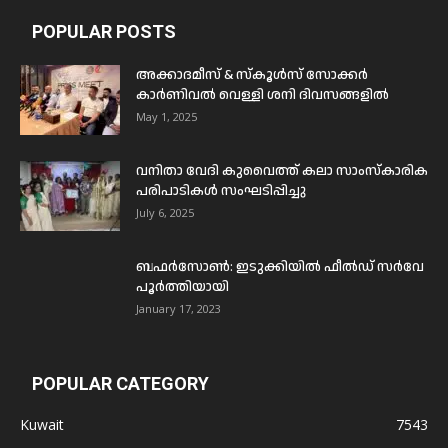
POPULAR POSTS
അക്കാദമീസ് & സ്കൂൾസ് സോക്കർ
കാർണിവൽ വെള്ളി ശനി ദിവസങ്ങളിൽ
May 1, 2025
വനിതാ വേദി കുവൈത്ത് കലാ സാംസ്കാരിക
പരിപാടികൾ സംഘടിപ്പിച്ചു
July 6, 2025
ബഫര്‍സോണ്‍: ഇടുക്കിയില്‍ ഫീല്‍ഡ് സര്‍വേ
പൂര്‍ത്തിയായി
January 17, 2023
POPULAR CATEGORY
Kuwait
7543