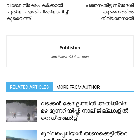
വിദേശ നിക്ഷേപകർക്കായി
പത്തനംതിട്ട സ്വദേശി
പുതിയ പദ്ധതി പ്രഖ്യാപിച്ച്
കുവൈത്തിൽ
കുവൈത്ത്
നിര്യാതനായി
Publisher
http://www.ejalakam.com
RELATED ARTICLES
MORE FROM AUTHOR
വടക്കൻ കേരളത്തിൽ അതിതീവ്ര
മഴ മുന്നറിയിപ്പ്; നാല് ജില്ലകളിൽ
റെഡ് അലർട്ട്
മുല്ലപ്പെരിയാർ അണക്കെട്ടിൻ്റെ