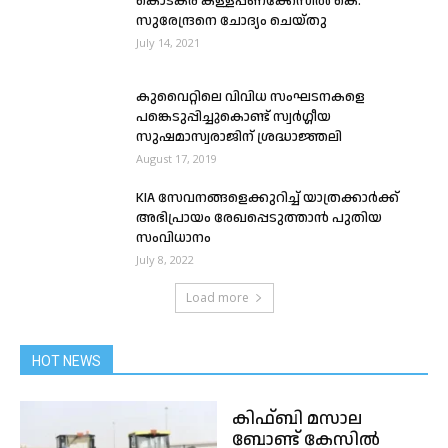
കൊടകര കള്ളപ്പണക്കേസില്‍ കെ.
സുരേന്ദ്രനെ ചോദ്യം ചെയ്തു
July 14, 2021
കുവൈറ്റിലെ വിവിധ സംഘടനകളെ
പങ്കെടുപ്പിച്ചുകൊണ്ട് സ്വർഗ്ഗീയ
സുഷമാസ്വരാജിന് ശ്രദ്ധാജ്ഞലി
August 17, 2019
KIA സേവനങ്ങളെക്കുറിച്ച് യാത്രക്കാർക്ക്
അഭിപ്രായം രേഖപ്പെടുത്താൻ പുതിയ
സംവിധാനം
July 8, 2022
Load more
HOT NEWS
കിഫ്ബി മസാല
ബോണ്ട് കേസിൽ