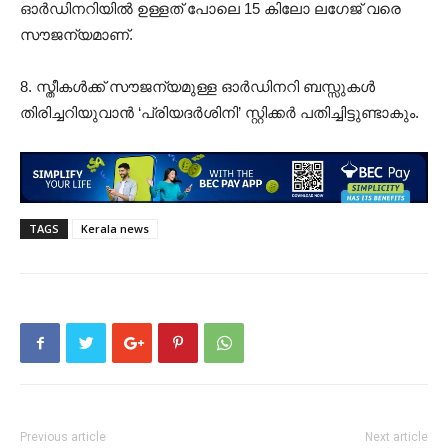
ഓർഡിനറിയിൽ ഉള്ളത് പോലെ 15 കിലോ ലഗേജ് വരെ
സൗജന്യമാണ്.
8. സ്തീകൾക്ക് സൗജന്യമുള്ള ഓർഡിനറി ബസ്സുകൾ
തിരിച്ചറിയുവാൻ ‘പ്രിയദർശിനി’ സ്റ്റിക്കർ പതിച്ചിട്ടുണ്ടാകും.
TAGS
Kerala news
Previous article
Next article