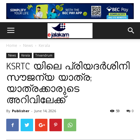
Home
News
Kerala
News
Kerala
Trivandrum
KSRTC യിലെ പ്രിയദർശിനി
സൗജന്യ യാത്ര;
യാത്രക്കാരുടെ
അറിവിലേക്ക്
By
Publisher
-
June 14, 2026
59
0