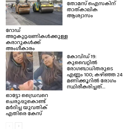
തോമസ് ഐസകിന്
താത്കാലിക
ആശ്വാസം
റോഡ്
അറ്റകുറ്റപ്പണികൾക്കുള്ള
കരാറുകൾക്ക്
അംഗീകാരം
കോവിഡ് 19:
കുവൈറ്റിൽ
രോഗബാധിതരുടെ
എണ്ണം 100; കഴിഞ്ഞ 24
മണിക്കൂറില്‍ രോഗം
സ്ഥിരീകരിച്ചത്...
ഓട്ടോ ഡ്രൈവറെ
ചെരുപ്പുകൊണ്ട്
മര്‍ദിച്ച യുവതിക്
എതിരെ കേസ്