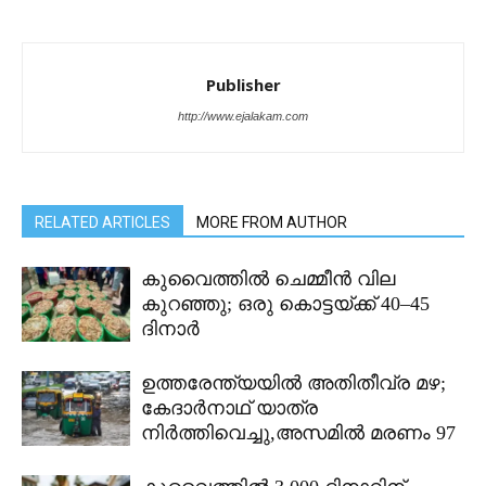
Publisher
http://www.ejalakam.com
RELATED ARTICLES
MORE FROM AUTHOR
കുവൈത്തിൽ ചെമ്മീൻ വില
കുറഞ്ഞു; ഒരു കൊട്ടയ്ക്ക് 40–45
ദിനാർ
ഉത്തരേന്ത്യയിൽ അതിതീവ്ര മഴ;
കേദാർനാഥ് യാത്ര
നിർത്തിവെച്ചു,അസമിൽ മരണം 97