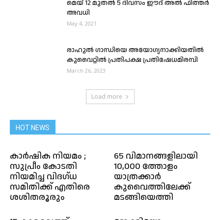
മെയ് 12 മുതൽ 5 ദിവസം ഈദ് അൽ ഫിത്തർ
അവധി
May 4, 2021
രാഹുൽ ഗാന്ധിയെ അയോഗ്യനാക്കിയതിൽ
കുവൈറ്റിൽ പ്രതിപക്ഷ പ്രതിഷേധമിരമ്പി
March 26, 2023
Load more
HOT NEWS
കാർഷിക നിയമം ;
65 വിമാനങ്ങളിലായി
സുപ്രീം കോടതി
10,000 ത്തോളം
നിയമിച്ച വിദഗ്ധ
യാത്രക്കാർ
സമിതിക്ക് എതിരെ
കുവൈത്തിലേക്ക്
ശശിതരൂരും
മടങ്ങിയെത്തി