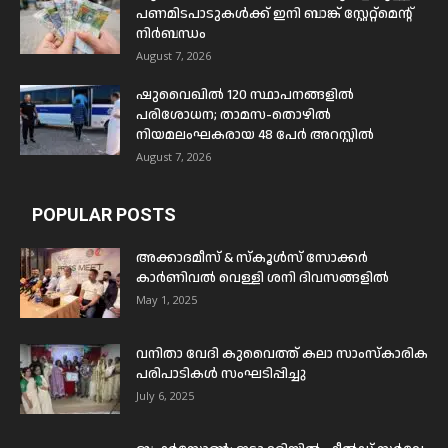
പണമിടപാടുകൾക്ക് ഇനി ബാങ്ക് സ്റ്റേറ്റ്മെന്റ്
നിർബന്ധം
August 7, 2026
ഷുവൈഖിൽ 120 സ്ഥാപനങ്ങളിൽ
പരിശോധന; താമസ-തൊഴിൽ
നിയമലംഘകരായ 48 പേർ അറസ്റ്റിൽ
August 7, 2026
POPULAR POSTS
അക്കാദമീസ് & സ്കൂൾസ് സോക്കർ
കാർണിവൽ വെള്ളി ശനി ദിവസങ്ങളിൽ
May 1, 2025
വനിതാ വേദി കുവൈത്ത് കലാ സാംസ്കാരിക
പരിപാടികൾ സംഘടിപ്പിച്ചു
July 6, 2025