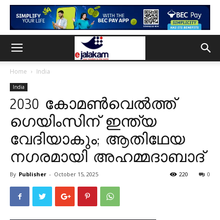
Home
India
India
2030 കോമണ്‍വെല്‍ത്ത്
ഗെയിംസിന് ഇന്ത്യ
വേദിയാകും; ആതിഥേയ
നഗരമായി അഹമ്മദാബാദ്
By
Publisher
-
October 15, 2025
220
0