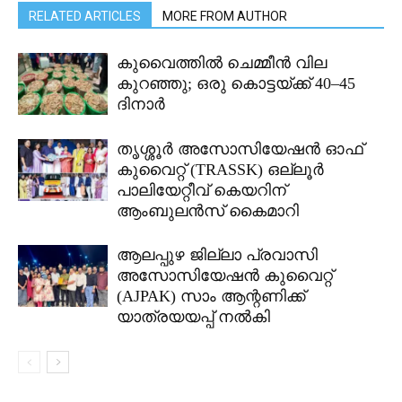
RELATED ARTICLES
MORE FROM AUTHOR
കുവൈത്തിൽ ചെമ്മീൻ വില
കുറഞ്ഞു; ഒരു കൊട്ടയ്ക്ക് 40–45
ദിനാർ
തൃശ്ശൂർ അസോസിയേഷൻ ഓഫ്
കുവൈറ്റ്‌ (TRASSK) ഒല്ലൂർ
പാലിയേറ്റീവ് കെയറിന്
ആംബുലൻസ് കൈമാറി
ആലപ്പുഴ ജില്ലാ പ്രവാസി
അസോസിയേഷൻ കുവൈറ്റ്
(AJPAK) സാം ആന്റണിക്ക്
യാത്രയയപ്പ് നൽകി