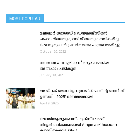
MOST POPULAR
മലബാര്‍ ഗോള്‍ഡ് & ഡയമണ്ട്‌സിന്റെ
ഫഹാഹീലെയും, ദജീജ് ലെയും നവീകരിച്ച
ഷോറൂമുകൾ പ്രവർത്തനം പുനരാരംഭിച്ചു
October 20, 2022
വടക്കന്‍ പറവൂരില്‍ വീണ്ടും പഴകിയ
അല്‍ഫാം പിടികൂടി
January 18, 2023
അജ്പക് മെഗാ പ്രോഗ്രാം ‘കിഴക്കിന്റ വെനീസ്
ഉത്സവ് – 2025’ വിസ്മയമായി
April 9, 2025
ജോയ്ആലുക്കാസ് എക്സ്ചേഞ്ച്
വിദ്യാർത്ഥികൾക്കായി നേത്ര പരിശോധന
ക്യാമ്പ് സംഘടിപ്പിച്ചു