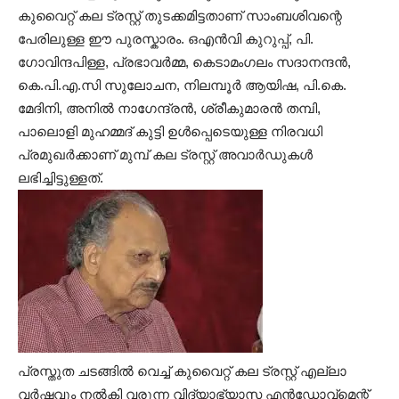
കുവൈറ്റ് കല ട്രസ്റ്റ് തുടക്കമിട്ടതാണ് സാംബശിവന്റെ
പേരിലുള്ള ഈ പുരസ്കാരം. ഒഎൻ‌വി കുറുപ്പ്, പി.
ഗോവിന്ദപിള്ള, പ്രഭാവർമ്മ, കെടാമംഗലം സദാനന്ദൻ,
കെ.പി.എ.സി സുലോചന, നിലമ്പൂർ ആയിഷ, പി.കെ.
മേദിനി, അനിൽ നാഗേന്ദ്രൻ, ശ്രീകുമാരൻ തമ്പി,
പാലൊളി മുഹമ്മദ് കുട്ടി ഉൾപ്പെടെയുള്ള നിരവധി
പ്രമുഖർക്കാണ് മുമ്പ് കല ട്രസ്റ്റ് അവാർഡുകൾ
ലഭിച്ചിട്ടുള്ളത്.
പ്രസ്തുത ചടങ്ങിൽ വെച്ച് കുവൈറ്റ് കല ട്രസ്റ്റ് എല്ലാ
വർഷവും നൽകി വരുന്ന വിദ്യാഭ്യാസ എൻഡോവ്മെന്റ്