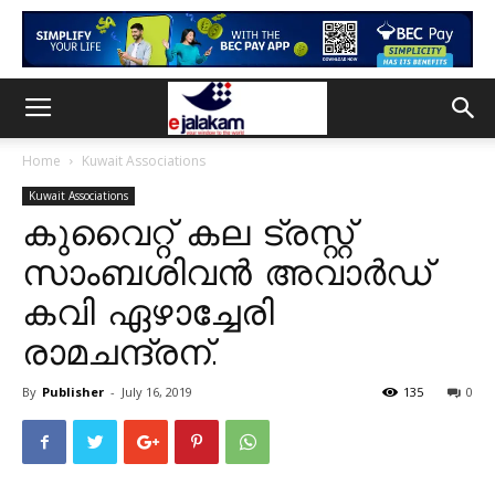
Home
Kuwait Associations
Kuwait Associations
കുവൈറ്റ് കല ട്രസ്റ്റ്
സാംബശിവൻ അവാർഡ്
കവി ഏഴാച്ചേരി
രാമചന്ദ്രന്.
By
Publisher
-
July 16, 2019
135
0