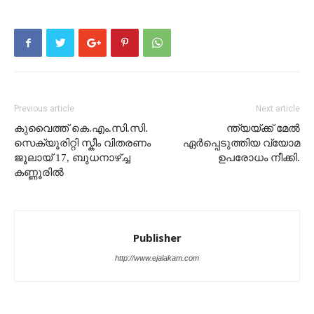
Previous article
Next article
കുവൈത്ത് കെ.എം.സി.സി.
ന്ത്യയ്ക്ക് മേൽ
സെക്യൂരിറ്റി സ്കീം വിതരണം
ഏര്‍പ്പെടുത്തിയ വ്യോമ
ജൂലായ് 17, ബുധനാഴ്ച്ച
ഉപരോധം നീക്കി.
കണ്ണൂരിൽ
Publisher
http://www.ejalakam.com