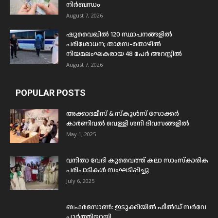
നിർബന്ധം
August 7, 2026
ഷുവൈഖിൽ 120 സ്ഥാപനങ്ങളിൽ
പരിശോധന; താമസ-തൊഴിൽ
നിയമലംഘകരായ 48 പേർ അറസ്റ്റിൽ
August 7, 2026
POPULAR POSTS
അക്കാദമീസ് & സ്കൂൾസ് സോക്കർ
കാർണിവൽ വെള്ളി ശനി ദിവസങ്ങളിൽ
May 1, 2025
വനിതാ വേദി കുവൈത്ത് കലാ സാംസ്കാരിക
പരിപാടികൾ സംഘടിപ്പിച്ചു
July 6, 2025
ബഫര്‍സോണ്‍: ഇടുക്കിയില്‍ ഫീല്‍ഡ് സര്‍വേ
പൂര്‍ത്തിയായി