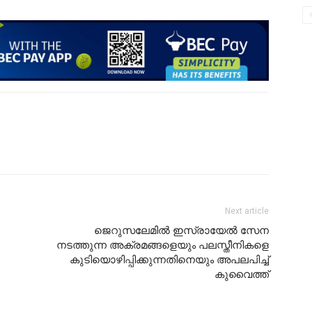
Next article
ജെറുസലേമിൽ ഇസ്രായേൽ സേന
നടത്തുന്ന അക്രമങ്ങളെയും പലസ്തീനികളെ
കുടിയൊഴിപ്പിക്കുന്നതിനെയും അപലപിച്ച്
കുവൈത്ത്