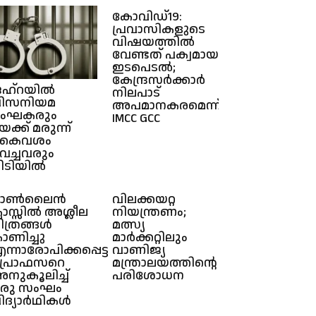
കോവിഡ്19:
പ്രവാസികളുടെ
വിഷയത്തിൽ
വേണ്ടത് പക്വമായ
ഇടപെടൽ;
കേന്ദ്രസർക്കാർ
ഹ്റയിൽ
നിലപാട്
ിസനിയമ
അപമാനകരമെന്ന്
ംഘകരും
IMCC GCC
യക്ക് മരുന്ന്
കൈവശം
െച്ചവരും
ിടിയിൽ
ഓൺലൈൻ
വിലക്കയറ്റ
്ലാസ്സിൽ അശ്ലീല
നിയന്ത്രണം;
ിത്രങ്ങൾ
മത്സ്യ
ാണിച്ചു
മാർക്കറ്റിലും
ന്നാരോപിക്കപ്പെട്ട
വാണിജ്യ
്രൊഫസറെ
മന്ത്രാലയത്തിൻ്റെ
നുകൂലിച്ച്
പരിശോധന
രു സംഘം
ിദ്യാർഥികൾ