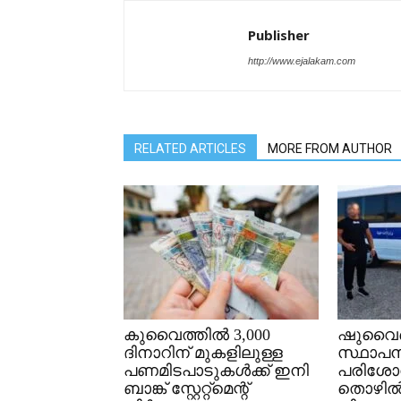
Publisher
http://www.ejalakam.com
RELATED ARTICLES
MORE FROM AUTHOR
കുവൈത്തിൽ 3,000
ഷുവൈഖ
ദിനാറിന് മുകളിലുള്ള
സ്ഥാപന
പണമിടപാടുകൾക്ക് ഇനി
പരിശോ
ബാങ്ക് സ്റ്റേറ്റ്മെന്റ്
തൊഴി