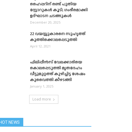
ഹൈപ്പറിന് രണ്ട് പുതിയ
സ്റ്റോറുകൾ കൂടി; ഗംഭീരമാക്കി
ഉദ്ഘാടന ചടങ്ങുകൾ
December 20, 2025
22 വയസ്സുകാരനെ സുഹൃത്ത്
കുത്തിക്കൊലപ്പെടുത്തി
April 12, 2021
ഫിലിപ്പീൻസ് വേലക്കാരിയെ
കൊലപ്പെടുത്തി മൃതദേഹം
വീട്ടുമുറ്റത്ത് കുഴിച്ചിട്ട ശേഷം
കുവൈത്തി കീഴടങ്ങി
January 1, 2025
Load more
HOT NEWS