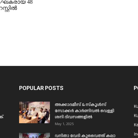
ംഘകരായ 48
്റ്റിൽ
POPULAR POSTS
P
അക്കാദമീസ് & സ്കൂൾസ്
K
സോക്കർ കാർണിവൽ വെള്ളി
Ku
ക്
ശനി ദിവസങ്ങളിൽ
May 1, 2025
Ke
In
വനിതാ വേദി കുവൈത്ത് കലാ