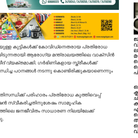
ജ
വ
രെയുള്ള കുട്ടികൾക്ക് കോവിഡ്നെതരായ പ്രതിരോധ
ല
തിയിടുന്നതായി ആരോഗ്യ മന്ത്രാലയത്തിലെ വാക്സിൻ
മ
വ്യക്തമാക്കി. ഗർഭിണികളായ സ്ത്രീകൾക്ക്
വ
്ധിച്ച പഠനങ്ങൾ നടന്നു കൊണ്ടിരിക്കുകയാണെന്നും
പ
ക
രതിസന്ധിക്ക് പരിഹാരം പ്രതിരോധ കുത്തിവെപ്പ്
ച
ക
ഷൻ സ്വീകരിച്ചതിനുശേഷം സാമൂഹിക
എ
്തിലെ ജനജീവിതം സാധാരണ നിലയിലേക്ക്
പ
ു.
അ
ഒ
വ