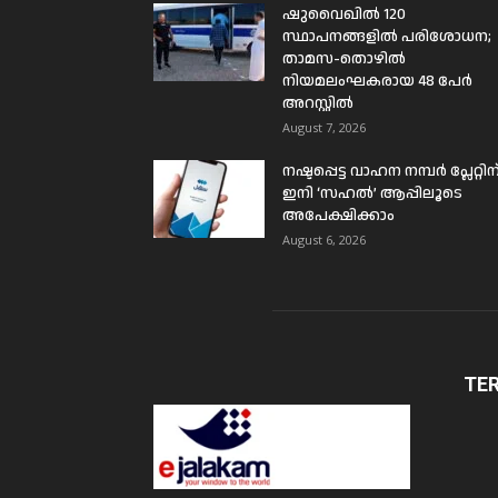
ഷുവൈഖിൽ 120
സ്ഥാപനങ്ങളിൽ പരിശോധന;
താമസ-തൊഴിൽ
നിയമലംഘകരായ 48 പേർ
അറസ്റ്റിൽ
August 7, 2026
നഷ്ടപ്പെട്ട വാഹന നമ്പർ പ്ലേറ്റിന
ഇനി ‘സഹൽ’ ആപ്പിലൂടെ
അപേക്ഷിക്കാം
August 6, 2026
TE