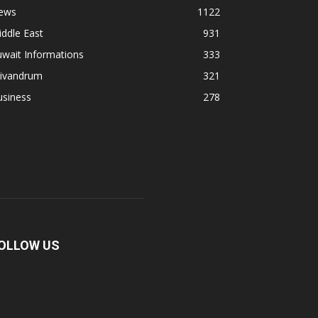
ews
1122
ddle East
931
wait Informations
333
rivandrum
321
usiness
278
OLLOW US