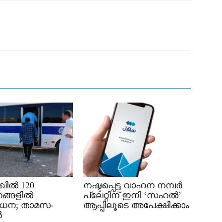
ിൽ 120
നഷ്ടപ്പെട്ട വാഹന നമ്പർ
ങ്ങളിൽ
പ്ലേറ്റിന് ഇനി ‘സഹൽ’
ധന; താമസ-
ആപ്പിലൂടെ അപേക്ഷിക്കാം
ൽ