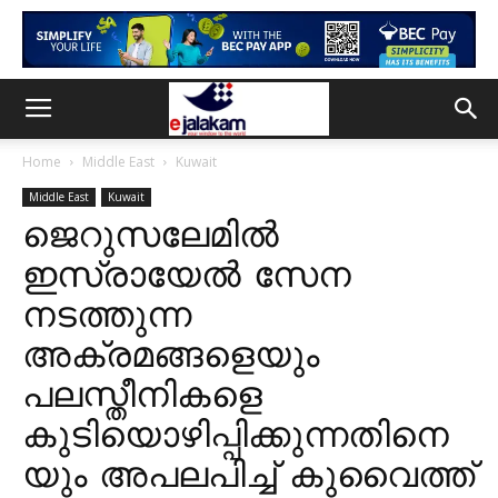
Home
Middle East
Kuwait
Middle East
Kuwait
ജെറുസലേമിൽ
ഇസ്രായേൽ സേന
നടത്തുന്ന
അക്രമങ്ങളെയും
പലസ്തീനികളെ
കുടിയൊഴിപ്പിക്കുന്നതിനെ
യും അപലപിച്ച് കുവൈത്ത്