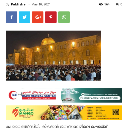
By
Publisher
-
May 10, 2021
164
0
കുവൈത്ത് സിറ്റി: കിഴക്കൻ ജറുസലേമിലെ ഷെയ്ഖ്