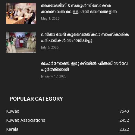
അക്കാദമീസ് & സ്കൂൾസ് സോക്കർ
കാർണിവൽ വെള്ളി ശനി ദിവസങ്ങളിൽ
May 1, 2025
വനിതാ വേദി കുവൈത്ത് കലാ സാംസ്കാരിക
പരിപാടികൾ സംഘടിപ്പിച്ചു
July 6, 2025
ബഫര്‍സോണ്‍: ഇടുക്കിയില്‍ ഫീല്‍ഡ് സര്‍വേ
പൂര്‍ത്തിയായി
January 17, 2023
POPULAR CATEGORY
Kuwait
7540
Kuwait Associations
2452
Kerala
2322