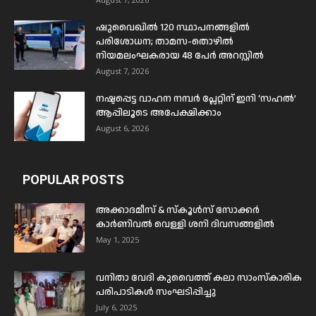
ഷുവൈഖിൽ 120 സ്ഥാപനങ്ങളിൽ
പരിശോധന; താമസ-തൊഴിൽ
നിയമലംഘകരായ 48 പേർ അറസ്റ്റിൽ
August 7, 2026
നഷ്ടപ്പെട്ട വാഹന നമ്പർ പ്ലേറ്റിന് ഇനി ‘സഹൽ’
ആപ്പിലൂടെ അപേക്ഷിക്കാം
August 6, 2026
POPULAR POSTS
അക്കാദമീസ് & സ്കൂൾസ് സോക്കർ
കാർണിവൽ വെള്ളി ശനി ദിവസങ്ങളിൽ
May 1, 2025
വനിതാ വേദി കുവൈത്ത് കലാ സാംസ്കാരിക
പരിപാടികൾ സംഘടിപ്പിച്ചു
July 6, 2025