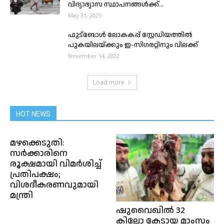
വിദ്യാഭ്യാസ സ്ഥാപനങ്ങൾക്ക്...
May 31, 2025
ഫുട്ബോൾ ലോകകപ്പ് സ്റ്റേഡിയത്തിൽ
പുകയിലയ്ക്കും ഇ-സിഗരറ്റിനും വിലക്ക്
November 14, 2022
Load more
HOT NEWS
മഴക്കെടുതി:
സര്‍ക്കാരിനെ
രൂക്ഷമായി വിമർശിച്ച്
പ്രതിപക്ഷം;
വിശദീകരണവുമായി
മന്ത്രി
ഷുവൈഖിൽ 32
കിലോ കേടായ മാംസം