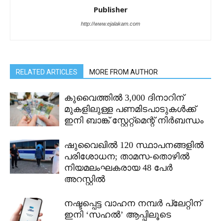
Publisher
http://www.ejalakam.com
RELATED ARTICLES
MORE FROM AUTHOR
കുവൈത്തിൽ 3,000 ദിനാറിന്
മുകളിലുള്ള പണമിടപാടുകൾക്ക്
ഇനി ബാങ്ക് സ്റ്റേറ്റ്മെന്റ് നിർബന്ധം
ഷുവൈഖിൽ 120 സ്ഥാപനങ്ങളിൽ
പരിശോധന; താമസ-തൊഴിൽ
നിയമലംഘകരായ 48 പേർ
അറസ്റ്റിൽ
നഷ്ടപ്പെട്ട വാഹന നമ്പർ പ്ലേറ്റിന്
ഇനി ‘സഹൽ’ ആപ്പിലൂടെ