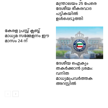
മന്ത്രാലയം 25 പേരെ
ദേശീയ ഭീകരവാദ
പട്ടികയിൽ
ഉൾപ്പെടുത്തി
കേരള പ്രസ്സ് ക്ലബ്ബ്
മാധ്യമ സമ്മേളനം ഈ
മാസം 24 ന്
ദേശീയ ഐക്യം
തകർക്കാൻ ശ്രമം:
വനിത
മാധ്യമപ്രവര്‍ത്തക
അറസ്റ്റിൽ