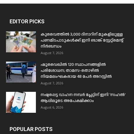
EDITOR PICKS
കുവൈത്തിൽ 3,000 ദിനാറിന് മുകളിലുള്ള
പണമിടപാടുകൾക്ക് ഇനി ബാങ്ക് സ്റ്റേറ്റ്മെന്റ്
നിർബന്ധം
August 7, 2026
ഷുവൈഖിൽ 120 സ്ഥാപനങ്ങളിൽ
പരിശോധന; താമസ-തൊഴിൽ
നിയമലംഘകരായ 48 പേർ അറസ്റ്റിൽ
August 7, 2026
നഷ്ടപ്പെട്ട വാഹന നമ്പർ പ്ലേറ്റിന് ഇനി ‘സഹൽ’
ആപ്പിലൂടെ അപേക്ഷിക്കാം
August 6, 2026
POPULAR POSTS