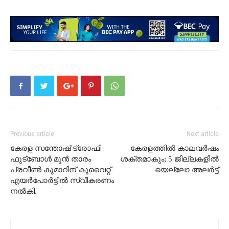
Previous article
Next article
കേരള സന്തോഷ് ട്രോഫി
കേരളത്തിൽ കാലവർഷം
ഫുട്ബോൾ മുൻ താരം
ശക്തമാകും; 5 ജില്ലകളിൽ
പ്രവീൺ കുമാറിന് കുവൈറ്റ്
യെല്ലോ അലർട്ട്
എയർപോർട്ടിൽ സ്വീകരണം
നൽകി.