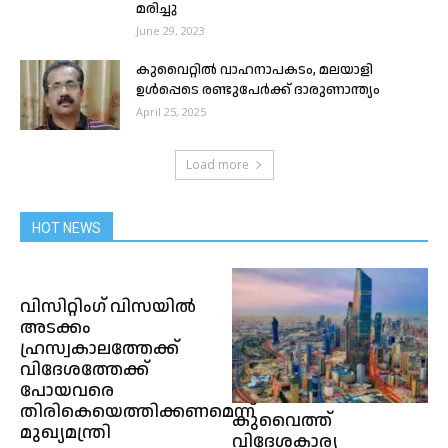
മരിച്ചു
June 29, 2023
കുവൈറ്റിൽ വാഹനാപകടം, മലയാളി
ഉൾപ്പെടെ രണ്ടുപേർക്ക് ദാരുണാന്ത്യം
April 25, 2025
Load more
HOT NEWS
വിസിറ്റിംഗ് വിസയിൽ
അടക്കം
ഹ്രസ്വകാലത്തേക്ക്
വിദേശത്തേക്ക്
പോയവരെ
തിരികെയെത്തിക്കണമെന്ന്
കുവൈത്ത്
മുഖ്യമന്ത്രി
വിദേശകാര്യ