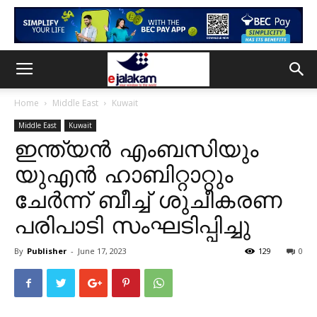
Home
Middle East
Kuwait
Middle East
Kuwait
ഇന്ത്യൻ എംബസിയും
യുഎൻ ഹാബിറ്റാറ്റും
ചേർന്ന് ബീച്ച് ശുചീകരണ
പരിപാടി സംഘടിപ്പിച്ചു
By
Publisher
-
June 17, 2023
129
0