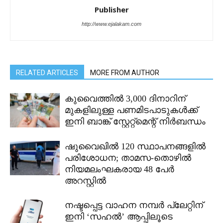
Publisher
http://www.ejalakam.com
RELATED ARTICLES
MORE FROM AUTHOR
കുവൈത്തിൽ 3,000 ദിനാറിന്
മുകളിലുള്ള പണമിടപാടുകൾക്ക്
ഇനി ബാങ്ക് സ്റ്റേറ്റ്മെന്റ് നിർബന്ധം
ഷുവൈഖിൽ 120 സ്ഥാപനങ്ങളിൽ
പരിശോധന; താമസ-തൊഴിൽ
നിയമലംഘകരായ 48 പേർ
അറസ്റ്റിൽ
നഷ്ടപ്പെട്ട വാഹന നമ്പർ പ്ലേറ്റിന്
ഇനി ‘സഹൽ’ ആപ്പിലൂടെ