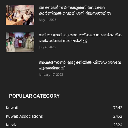
അക്കാദമീസ് & സ്കൂൾസ് സോക്കർ
കാർണിവൽ വെള്ളി ശനി ദിവസങ്ങളിൽ
May 1, 2025
വനിതാ വേദി കുവൈത്ത് കലാ സാംസ്കാരിക
പരിപാടികൾ സംഘടിപ്പിച്ചു
July 6, 2025
ബഫര്‍സോണ്‍: ഇടുക്കിയില്‍ ഫീല്‍ഡ് സര്‍വേ
പൂര്‍ത്തിയായി
January 17, 2023
POPULAR CATEGORY
Kuwait
7542
Kuwait Associations
2452
Kerala
2324