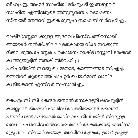
മർഹൂം ഇ. അഹ്മദ് സാഹിബ്, മർഹൂം ടി ഇ അബ്ദുല്ല
സാഹിബ്‌ എന്നിവരുടെ അനുസ്മരണ പ്രഭാഷണം
സീനിയർ നേതാവ് ഇ.കെ മുസ്തഫ സാഹിബ് നിർവഹിച്ചു ..
റാഷിദ് ഗസ്സാലിക്കുള്ള ആദരവ് പ്രസിഡണ്ട് റസാഖ്
അയ്യൂർ നൽകി..ജില്ലാ മതകാര്യ വിംഗ് ഇറക്കുന്ന
ദിക്ക്റ്, ദുആ പോസ്റ്റർ പ്രകാശനം റാഷിദ് ഗസ്സാലി ട്രഷറർ
കുത്തുബുദ്ദീൻ നൽകി നിർവഹിച്ചു
പരിപാടിയിൽ സാജു ചെമ്മനാട്, കാഞ്ഞങ്ങാട് സി.എച്ച്.
സെൻറർ കുവൈത്ത് ചാപ്റ്റർ ചെയർമാൻ ഖാലിദ്
കുളിയങ്കാൽ എന്നിവർ സംസാരിച്ചു..
കെ.എം.സി.സി. കേന്ദ്ര ജനറൽ സെക്രട്ടറി ഷറഫുദ്ദിൻ
കണ്ണേത്ത്, ട്രഷറർ ഹാരിസ് വെള്ളിയോത്ത്, വൈസ്
പ്രസിഡണ്ട് ഇഖ്ബാൽ മാവിലാടം, ജില്ലയിൽ നിന്നുള്ള
മണ്ഡലം പ്രസിഡണ്ട്മാരായ ഖാദർ കൈതക്കാട്, ഹാരിസ്
മുട്ടുന്തല, നിസാർ മയ്യള, അസീസ് തളങ്കര, ഉമ്മർ ഉപ്പള്ള