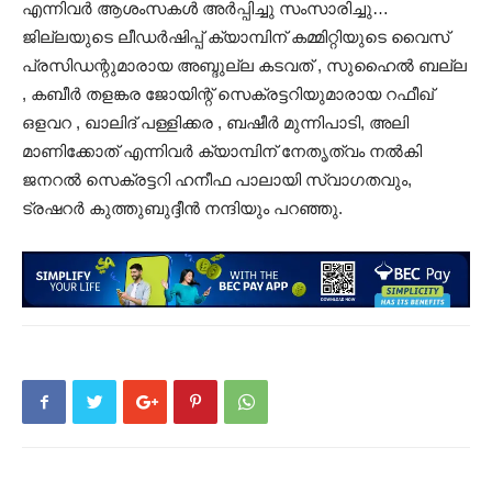
എന്നിവർ ആശംസകൾ അർപ്പിച്ചു സംസാരിച്ചു…
ജില്ലയുടെ ലീഡർഷിപ്പ് ക്യാമ്പിന് കമ്മിറ്റിയുടെ വൈസ്
പ്രസിഡന്റുമാരായ അബ്ദുല്ല കടവത് , സുഹൈൽ ബല്ല
, കബീർ തളങ്കര ജോയിന്റ് സെക്രട്ടറിയുമാരായ റഫീഖ്
ഒളവറ , ഖാലിദ് പള്ളിക്കര , ബഷീർ മുന്നിപാടി, അലി
മാണിക്കോത് എന്നിവർ ക്യാമ്പിന് നേതൃത്വം നൽകി
ജനറൽ സെക്രട്ടറി ഹനീഫ പാലായി സ്വാഗതവും,
ട്രഷറർ കുത്തുബുദ്ദീൻ നന്ദിയും പറഞ്ഞു.