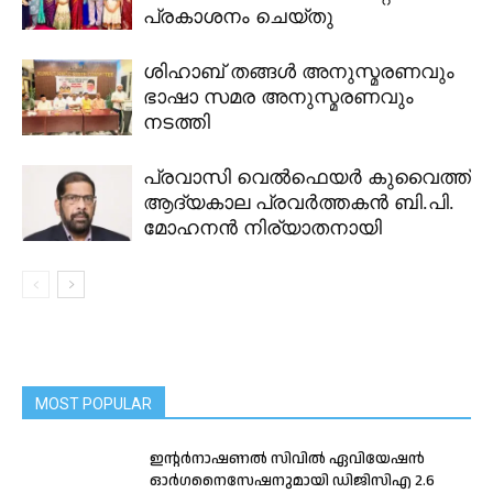
പ്രകാശനം ചെയ്തു
ശിഹാബ് തങ്ങൾ അനുസ്മരണവും
ഭാഷാ സമര അനുസ്മരണവും
നടത്തി
പ്രവാസി വെൽഫെയർ കുവൈത്ത്
ആദ്യകാല പ്രവർത്തകൻ ബി.പി.
മോഹനൻ നിര്യാതനായി
MOST POPULAR
ഇന്റർനാഷണൽ സിവിൽ ഏവിയേഷൻ
ഓർഗനൈസേഷനുമായി ഡിജിസിഎ 2.6