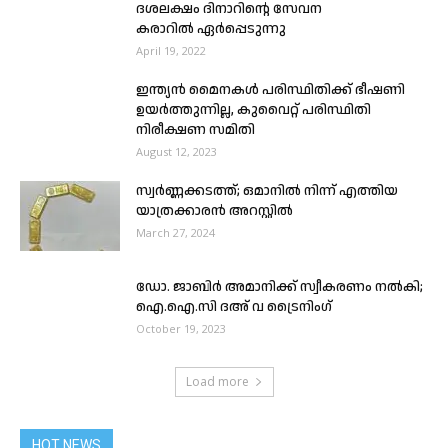
ദശലക്ഷം ദിനാറിൻ്റെ സേവന
കരാറിൽ ഏർപ്പെടുന്നു
April 19, 2022
ഇന്ത്യൻ മൈനകൾ പരിസ്ഥിതിക്ക് ഭീഷണി
ഉയർത്തുന്നില്ല, കുവൈറ്റ് പരിസ്ഥിതി
നിരീക്ഷണ സമിതി
August 12, 2023
സ്വർണ്ണക്കടത്ത്; ഒമാനിൽ നിന്ന് എത്തിയ
യാത്രക്കാരൻ അറസ്റ്റിൽ
March 27, 2024
ഡോ. ജാബിർ അമാനിക്ക് സ്വീകരണം നൽകി;
ഐ.ഐ.സി ദഅ് വ ട്രൈനിംഗ്
October 19, 2023
Load more
HOT NEWS