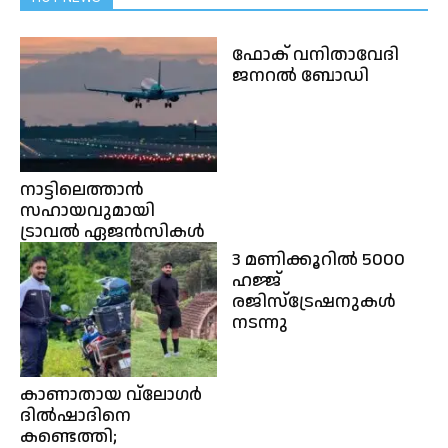
ഫോക് വനിതാവേദി
ജനറൽ ബോഡി
നാട്ടിലെത്താൻ
സഹായവുമായി
ട്രാവൽ ഏജൻസികൾ
3 മണിക്കൂറിൽ 5000
ഹജ്ജ്
രജിസ്ട്രേഷനുകൾ
നടന്നു
കാണാതായ വ്ലോഗർ
ദിൽഷാദിനെ
കണ്ടെത്തി;