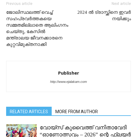
Previous article
Next article
ജോലിസ്ഥലത്ത് വെച്ച്
2024 ൽ ട്രാസ്ക്കിനെ ഇവർ
സഹപ്രവർത്തകയെ
നയിക്കും
സമ്മതമില്ലാതെ ആലിംഗനം
ചെയ്തു, കേസിൽ
മന്ത്രാലയ ജീവനക്കാരനെ
കുറ്റവിമുക്തനാക്കി
Publisher
http://www.ejalakam.com
RELATED ARTICLES
MORE FROM AUTHOR
വോയ്സ് കുവൈത്ത് വനിതാവേദി
“ഓണോത്സവം – 2026” ന്റെ ഫ്ലയർ