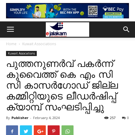
Home
Kuwait Associations
Kuwait Associations
പുത്തനുണർവ് പകർന്ന്
കുവൈത്ത് കെ എം സി
സി കാസർഗോഡ് ജില്ല
കമ്മിറ്റിയുടെ ലീഡർഷിപ്പ്
ക്യാമ്പ് സംഘടിപ്പിച്ചു
By
Publisher
-
February 4, 2024
257
0