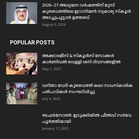
2026–27 അധ്യയന വർഷത്തിന് മുമ്പ്
കുവൈത്തിലെ ഇറാനിയൻ സ്വകാര്യ സ്കൂൾ
അടച്ചുപൂട്ടാൻ ഉത്തരവ്
August 6, 2026
POPULAR POSTS
അക്കാദമീസ് & സ്കൂൾസ് സോക്കർ
കാർണിവൽ വെള്ളി ശനി ദിവസങ്ങളിൽ
May 1, 2025
വനിതാ വേദി കുവൈത്ത് കലാ സാംസ്കാരിക
പരിപാടികൾ സംഘടിപ്പിച്ചു
July 6, 2025
ബഫര്‍സോണ്‍: ഇടുക്കിയില്‍ ഫീല്‍ഡ് സര്‍വേ
പൂര്‍ത്തിയായി
January 17, 2023