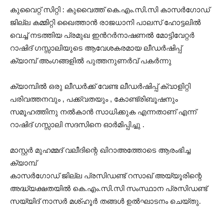
കുവൈറ്റ്‌ സിറ്റി : കുവൈത്ത് കെ.എം.സി.സി കാസർഗോഡ്
ജില്ല കമ്മിറ്റി ഖൈത്താൻ രാജധാനി പാലസ് ഹോട്ടലിൽ
വെച്ച് നടത്തിയ പ്രമുഖ ഇൻറർനാഷണൽ മോട്ടിവേറ്റർ
റാഷിദ് ഗസ്സാലിയുടെ ആവേശകരമായ ലീഡർഷിപ്പ്
ക്യാമ്പ് അംഗങ്ങളിൽ പുത്തനുണർവ് പകർന്നു
ക്യാമ്പിൽ ഒരു ലീഡർക്ക് വേണ്ട ലീഡർഷിപ്പ് ക്വാളിറ്റി
പരിവത്തനവും , പക്ക്വതയും , കോണ്ട്രിബൂഷനും
സമൂഹത്തിനു നൽകാൻ സാധിക്കുക എന്നതാണ് എന്ന്
റാഷിദ് ഗസ്സാലി സദസിനെ ഓർമിപ്പിച്ചു .
മാസ്റ്റർ മുഹമ്മദ് വലീദിന്റെ ഖിറാഅത്തോടെ ആരംഭിച്ച
ക്യാമ്പ്
കാസർഗോഡ് ജില്ല പ്രസിഡണ്ട് റസാഖ് അയ്യൂരിന്റെ
അദ്ധ്യക്ഷതയിൽ കെ.എം.സി.സി സംസ്ഥാന പ്രസിഡണ്ട്
സയ്യിദ് നാസർ മശ്ഹൂർ തങ്ങൾ ഉൽഘാടനം ചെയ്തു.