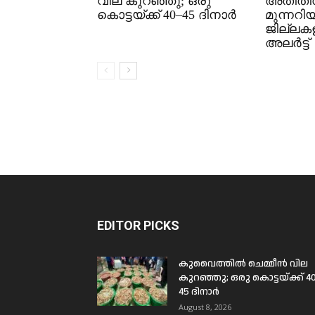
വില കുറഞ്ഞു; ഒരു
അതിതീവ
കൊട്ടയ്ക്ക് 40–45 ദിനാർ
മുന്നറിയി
ജില്ലക
അലർട്ട്
EDITOR PICKS
കുവൈത്തിൽ ചെമ്മീൻ വില
കുറഞ്ഞു; ഒരു കൊട്ടയ്ക്ക് 4
45 ദിനാർ
August 8, 2026