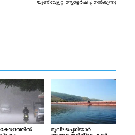
യൂണിവേഴ്സിറ്റി സ്കോളർഷിപ്പ് നൽകുന്നു
 കേരളത്തിൽ
മുല്ലപ്പെരിയാർ