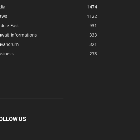
dia
1474
ews
1122
ddle East
931
wait Informations
333
rivandrum
321
usiness
278
OLLOW US