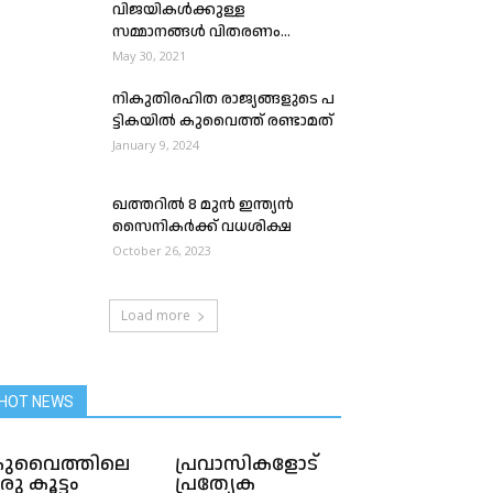
വിജയികൾക്കുള്ള
സമ്മാനങ്ങൾ വിതരണം...
May 30, 2021
നി​കു​തിര​ഹി​ത രാ​ജ്യ​ങ്ങ​ളു​ടെ പ​
ട്ടി​ക​യി​ൽ കു​വൈ​ത്ത് ര​ണ്ടാ​മ​ത്
January 9, 2024
ഖത്തറില്‍ 8 മുൻ ഇന്ത്യൻ
സൈനികർക്ക് വധശിക്ഷ
October 26, 2023
Load more
HOT NEWS
ുവൈത്തിലെ
പ്രവാസികളോട്
രു കൂട്ടം
പ്രത്യേക