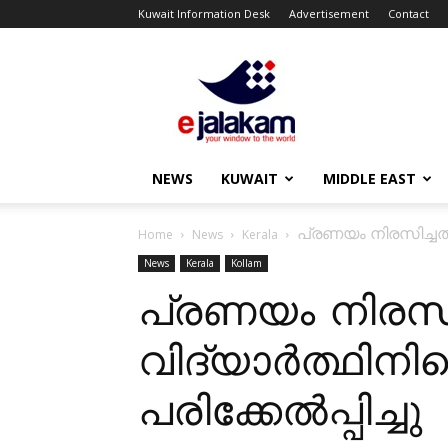
Kuwait Information Desk
Advertisement
Contact
ejalakam
NEWS
KUWAIT
MIDDLE EAST
പ്രണയം നിരസിച്ചതിന
Home
News
Kerala
News
Kerala
Kollam
പ്രണയം നിരസിച
വിദ്യാർത്ഥിനി
പരിക്കേൽപ്പിച്ചു