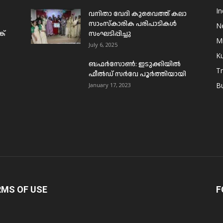
In
വനിതാ വേദി കുവൈത്ത് കലാ
സാംസ്കാരിക പരിപാടികൾ
N
ക്
സംഘടിപ്പിച്ചു
Mi
July 6, 2025
Ku
ബഫര്‍സോണ്‍: ഇടുക്കിയില്‍
T
ഫീല്‍ഡ് സര്‍വേ പൂര്‍ത്തിയായി
B
January 17, 2023
RMS OF USE
F