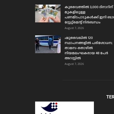
കുവൈത്തിൽ 3,000 ദിനാറിന്
മുകളിലുള്ള
പണമിടപാടുകൾക്ക് ഇനി ബാങ്
സ്റ്റേറ്റ്മെന്റ് നിർബന്ധം
August 7, 2026
ഷുവൈഖിൽ 120
സ്ഥാപനങ്ങളിൽ പരിശോധന;
താമസ-തൊഴിൽ
നിയമലംഘകരായ 48 പേർ
അറസ്റ്റിൽ
August 7, 2026
TE