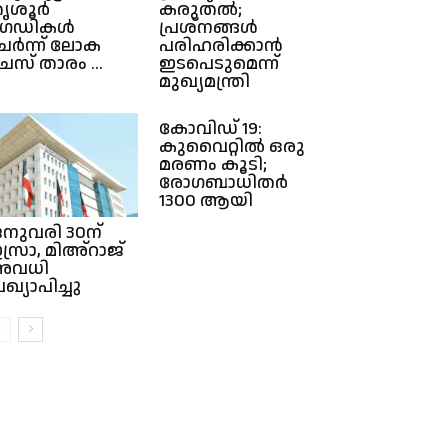
ൃശൂർ
കരുതൽ;
ഗെഡികൾ
പ്രശ്നങ്ങൾ
േർന്ന് ലോക
പരിഹരിക്കാൻ
െസ് താരം ...
ഇടപെടുമെന്ന്
മുഖ്യമന്ത്രി
കോവിഡ് 19:
കുവൈറ്റിൽ ഒരു
മരണം കൂടി;
രോഗബാധിതർ
1300 ആയി
നുവരി 30ന്
സ്രാ, മിഅ്റാജ്
അവധി
്രഖ്യാപിച്ചു