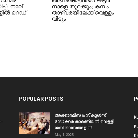
്ര മഴ
അണക്കെട്ടിൻ്റെ ഷട്ടർ
പ്പ്; നാല്
നാളെ തുറക്കും; കമ്പം
ളിൽ റെഡ്
താഴ്വരയിലേക്ക് വെള്ളം
വിടും
POPULAR POSTS
P
അക്കാദമീസ് & സ്കൂൾസ്
K
0–
സോക്കർ കാർണിവൽ വെള്ളി
Ku
ശനി ദിവസങ്ങളിൽ
May 1, 2025
Ke