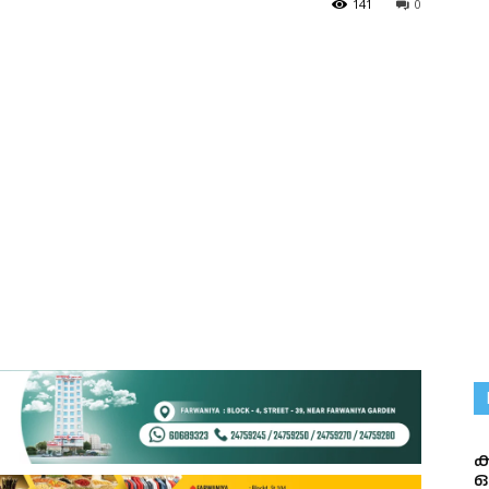
141
0
ക
ഒ