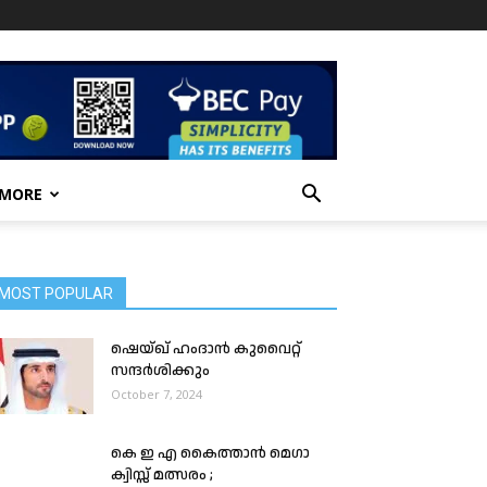
 MORE
MOST POPULAR
ഷെയ്ഖ് ഹംദാൻ കുവൈറ്റ്
സന്ദർശിക്കും
October 7, 2024
കെ ഇ എ കൈത്താൻ മെഗാ
ക്വിസ്സ് മത്സരം ;