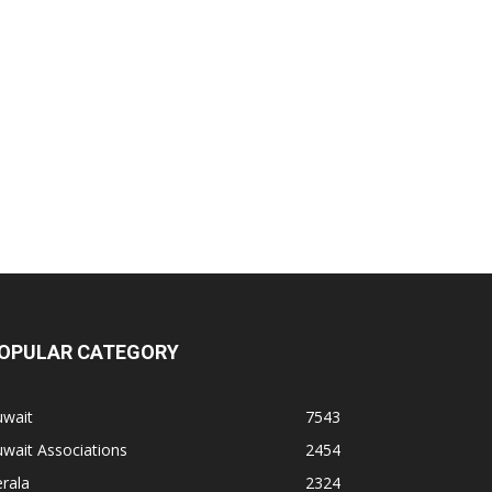
OPULAR CATEGORY
uwait
7543
wait Associations
2454
rala
2324