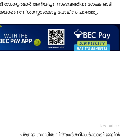
ഡോക്ടര്‍മാർ അറിയിച്ചു. സംഭവത്തിനു ശേഷം ഓടി
വരികയാണെന്ന് ശാസ്താംകോട്ട പോലീസ് പറഞ്ഞു.
Next article
പ്രളയ ബാധിത വിദ്യാർത്ഥികൾക്കായി ജയിൻ