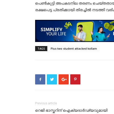
പെണ്‍കുട്ടി അപകടനില തരണം ചെയ്തതായി 
രക്ഷപെട്ട പ്രതിക്കായി തിരച്ചില്‍ നടത്തി 
TAGS
Plus two student attacked kollam
Previous article
റെജി ഭാസ്കറിന് ഐക്യദാർഢ്യവുമായി