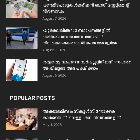
പണമിടപാടുകൾക്ക് ഇനി ബാങ്ക് സ്റ്റേറ്റ്മെന്റ്
നിർബന്ധം
August 7, 2026
ഷുവൈഖിൽ 120 സ്ഥാപനങ്ങളിൽ
പരിശോധന; താമസ-തൊഴിൽ
നിയമലംഘകരായ 48 പേർ അറസ്റ്റിൽ
August 7, 2026
നഷ്ടപ്പെട്ട വാഹന നമ്പർ പ്ലേറ്റിന് ഇനി ‘സഹൽ’
ആപ്പിലൂടെ അപേക്ഷിക്കാം
August 6, 2026
POPULAR POSTS
അക്കാദമീസ് & സ്കൂൾസ് സോക്കർ
കാർണിവൽ വെള്ളി ശനി ദിവസങ്ങളിൽ
May 1, 2025