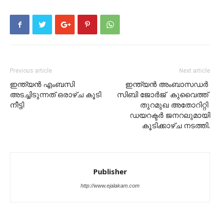
Previous article
Next article
ഇന്ത്യൻ എംബസി
ഇന്ത്യൻ അംബാസഡർ
അടച്ചിടുന്നത് ഒരാഴ്ച കൂടി
സിബി ജോർജ് കുവൈത്ത്
നീട്ടി
തുറമുഖ അതോറിറ്റി
ഡയറക്ടർ ജനറലുമായി
കൂടിക്കാഴ്ച നടത്തി.
Publisher
http://www.ejalakam.com