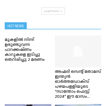
Load more
HOT NEWS
മുകളിൽ നിന്ന്
ഉരുണ്ടുവന്ന
പാറക്കഷ്ണം
കാറുകളെ ഇടിച്ചു
തെറിപ്പിച്ചു; 2 മരണം
അഹ്മദി സെന്റ് തോമസ്
ഇന്ത്യൻ
ഓർത്തഡോക്സ്
പഴയപളളിയുടെ
“സാന്തോം ഫെസ്റ്റ്
2024” ഈ മാസം...