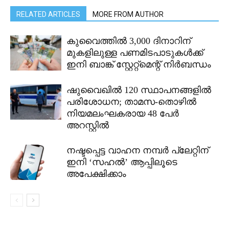
RELATED ARTICLES
MORE FROM AUTHOR
കുവൈത്തിൽ 3,000 ദിനാറിന്
മുകളിലുള്ള പണമിടപാടുകൾക്ക്
ഇനി ബാങ്ക് സ്റ്റേറ്റ്മെന്റ് നിർബന്ധം
ഷുവൈഖിൽ 120 സ്ഥാപനങ്ങളിൽ
പരിശോധന; താമസ-തൊഴിൽ
നിയമലംഘകരായ 48 പേർ
അറസ്റ്റിൽ
നഷ്ടപ്പെട്ട വാഹന നമ്പർ പ്ലേറ്റിന്
ഇനി ‘സഹൽ’ ആപ്പിലൂടെ
അപേക്ഷിക്കാം