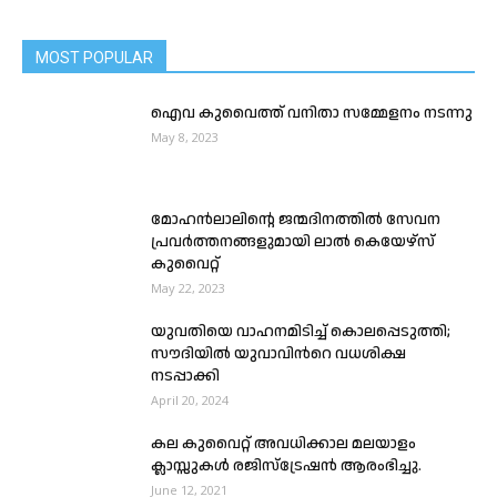
MOST POPULAR
ഐവ കുവൈത്ത് വനിതാ സമ്മേളനം നടന്നു
May 8, 2023
മോഹൻലാലിന്റെ ജന്മദിനത്തിൽ സേവന
പ്രവർത്തനങ്ങളുമായി ലാൽ കെയേഴ്‌സ്
കുവൈറ്റ്
May 22, 2023
യുവതിയെ വാഹനമിടിച്ച് കൊലപ്പെടുത്തി;
സൗദിയിൽ യുവാവിന്‍റെ വധശിക്ഷ
നടപ്പാക്കി
April 20, 2024
കല കുവൈറ്റ് അവധിക്കാല മലയാളം
ക്ലാസ്സുകൾ രജിസ്ട്രേഷന്‍ ആരംഭിച്ചു.
June 12, 2021