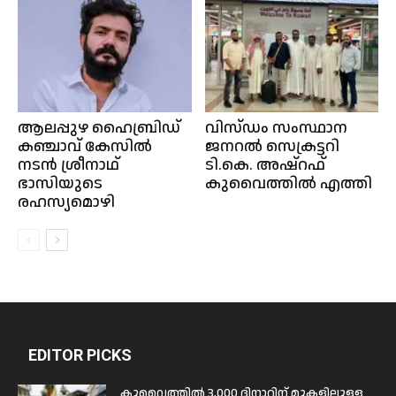
ആലപ്പുഴ ഹൈബ്രിഡ്
വിസ്ഡം സംസ്ഥാന
കഞ്ചാവ് കേസിൽ
ജനറൽ സെക്രട്ടറി
നടൻ ശ്രീനാഥ്
ടി.കെ. അഷ്റഫ്
ഭാസിയുടെ
കുവൈത്തിൽ എത്തി
രഹസ്യമൊഴി
EDITOR PICKS
കുവൈത്തിൽ 3,000 ദിനാറിന് മുകളിലുള്ള