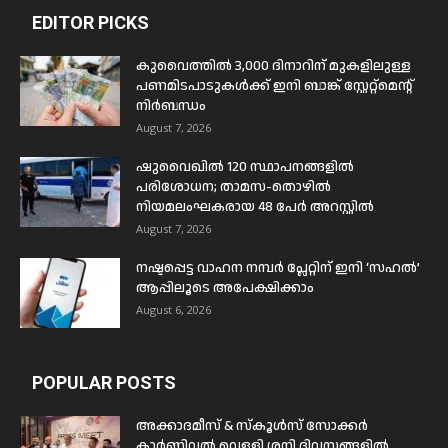
EDITOR PICKS
കുവൈത്തിൽ 3,000 ദിനാറിന് മുകളിലുള്ള
പണമിടപാടുകൾക്ക് ഇനി ബാങ്ക് സ്റ്റേറ്റ്മെന്റ്
നിർബന്ധം
August 7, 2026
ഷുവൈഖിൽ 120 സ്ഥാപനങ്ങളിൽ
പരിശോധന; താമസ-തൊഴിൽ
നിയമലംഘകരായ 48 പേർ അറസ്റ്റിൽ
August 7, 2026
നഷ്ടപ്പെട്ട വാഹന നമ്പർ പ്ലേറ്റിന് ഇനി ‘സഹൽ’
ആപ്പിലൂടെ അപേക്ഷിക്കാം
August 6, 2026
POPULAR POSTS
അക്കാദമീസ് & സ്കൂൾസ് സോക്കർ
കാർണിവൽ വെള്ളി ശനി ദിവസങ്ങളിൽ