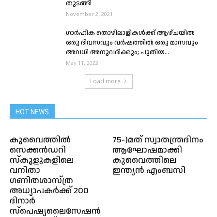
തുടങ്ങി
November 2, 2021
ഗാർഹിക തൊഴിലാളികൾക്ക് ആഴ്ചയില്‍
ഒരു ദിവസവും വര്‍ഷത്തിൽ ഒരു മാസവും
അവധി അനുവദിക്കും; പുതിയ...
May 11, 2022
Load more
HOT NEWS
കുവൈത്തിൽ
75-)മത് സ്വാതന്ത്രദിനം
സെക്കൻഡറി
ആഘോഷമാക്കി
സ്‌കൂളുകളിലെ
കുവൈത്തിലെ
വനിതാ
ഇന്ത്യൻ എംബസി
ഗണിതശാസ്ത്ര
അധ്യാപകർക്ക് 200
ദിനാർ
സ്‌പെഷ്യലൈസേഷൻ