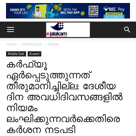
Home
Middle East
Kuwait
Middle East
Kuwait
കർഫ്യൂ
ഏർപ്പെടുത്തുന്നത്
തീരുമാനിച്ചില്ല; ദേശീയ
ദിന അവധിദിവസങ്ങളിൽ
നിയമം
ലംഘിക്കുന്നവർക്കെതിരെ
കർശന നടപടി