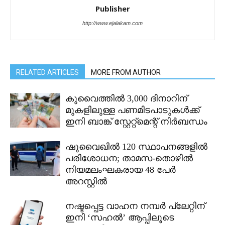
Publisher
http://www.ejalakam.com
RELATED ARTICLES
MORE FROM AUTHOR
കുവൈത്തിൽ 3,000 ദിനാറിന്
മുകളിലുള്ള പണമിടപാടുകൾക്ക്
ഇനി ബാങ്ക് സ്റ്റേറ്റ്മെന്റ് നിർബന്ധം
ഷുവൈഖിൽ 120 സ്ഥാപനങ്ങളിൽ
പരിശോധന; താമസ-തൊഴിൽ
നിയമലംഘകരായ 48 പേർ
അറസ്റ്റിൽ
നഷ്ടപ്പെട്ട വാഹന നമ്പർ പ്ലേറ്റിന്
ഇനി ‘സഹൽ’ ആപ്പിലൂടെ