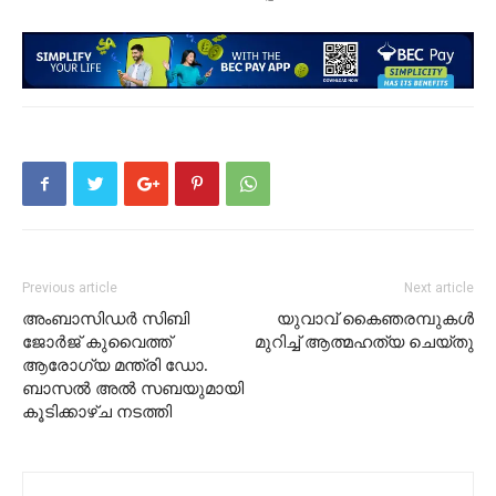
Previous article
Next article
അംബാസിഡർ സിബി
യുവാവ് കൈഞരമ്പുകൾ
ജോർജ് കുവൈത്ത്
മുറിച്ച് ആത്മഹത്യ ചെയ്തു
ആരോഗ്യ മന്ത്രി ഡോ.
ബാസൽ അൽ സബയുമായി
കൂടിക്കാഴ്ച നടത്തി