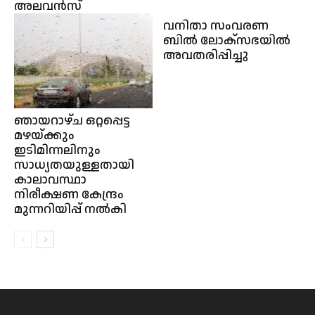
അലവൻസ്
വനിതാ സംവരണ
ബിൽ ലോക്‌സഭയിൽ
അവതരിപ്പിച്ചു
ഞായറാഴ്ച ഒറ്റപ്പെട്ട
മഴയ്ക്കും
ഇടിമിന്നലിനും
സാധ്യതയുള്ളതായി
കാലാവസ്ഥാ
നിരീക്ഷണ കേന്ദ്രം
മുന്നറിയിപ്പ് നൽകി