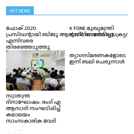
HOT NEWS
ഫോക് 2020
K FONE മുഖ്യമന്ത്രി
പ്രസിഡന്റായി ബിജു ആന്റണി, ജനറൽ സെക്രട്ടറി
നാടിന് സമർപ്പിച്ചു
എന്നിവരെ
തിരഞ്ഞെടുത്തു.
ത്യാഗസ്മരണകളോടെ
ഇന്ന് ബലി പെരുന്നാൾ
സ്വാതന്ത്ര
ദിനാഘോഷം: രംഗ് എ
ആസാദി സംഘടിപ്പിച്ച്
കലാലയം
സാംസകാരിക വേദി