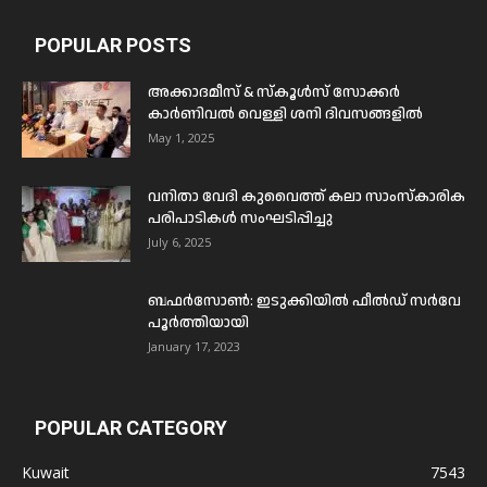
POPULAR POSTS
അക്കാദമീസ് & സ്കൂൾസ് സോക്കർ
കാർണിവൽ വെള്ളി ശനി ദിവസങ്ങളിൽ
May 1, 2025
വനിതാ വേദി കുവൈത്ത് കലാ സാംസ്കാരിക
പരിപാടികൾ സംഘടിപ്പിച്ചു
July 6, 2025
ബഫര്‍സോണ്‍: ഇടുക്കിയില്‍ ഫീല്‍ഡ് സര്‍വേ
പൂര്‍ത്തിയായി
January 17, 2023
POPULAR CATEGORY
Kuwait
7543