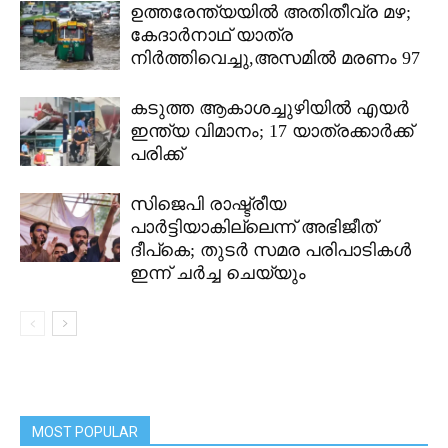
ഉത്തരേന്ത്യയിൽ അതിതീവ്ര മഴ;
കേദാർനാഥ് യാത്ര
നിർത്തിവെച്ചു,അസമിൽ മരണം 97
കടുത്ത ആകാശച്ചുഴിയിൽ എയർ
ഇന്ത്യ വിമാനം; 17 യാത്രക്കാർക്ക്
പരിക്ക്
സിജെപി രാഷ്ട്രീയ
പാർട്ടിയാകില്ലെന്ന് അഭിജീത്
ദീപ്കെ; തുടർ സമര പരിപാടികൾ
ഇന്ന് ചർച്ച ചെയ്യും
MOST POPULAR