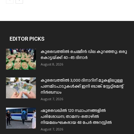
EDITOR PICKS
കുവൈത്തിൽ ചെമ്മീൻ വില കുറഞ്ഞു; ഒരു
കൊട്ടയ്ക്ക് 40–45 ദിനാർ
August 8, 2026
കുവൈത്തിൽ 3,000 ദിനാറിന് മുകളിലുള്ള
പണമിടപാടുകൾക്ക് ഇനി ബാങ്ക് സ്റ്റേറ്റ്മെന്റ്
നിർബന്ധം
August 7, 2026
ഷുവൈഖിൽ 120 സ്ഥാപനങ്ങളിൽ
പരിശോധന; താമസ-തൊഴിൽ
നിയമലംഘകരായ 48 പേർ അറസ്റ്റിൽ
August 7, 2026