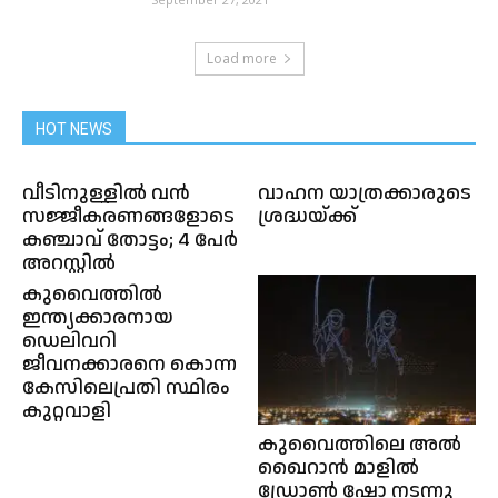
Load more
HOT NEWS
വീടിനുള്ളിൽ വൻ
വാഹന യാത്രക്കാരുടെ
സജ്ജീകരണങ്ങളോടെ
ശ്രദ്ധയ്ക്ക്
കഞ്ചാവ് തോട്ടം; 4 പേർ
അറസ്റ്റിൽ
കുവൈത്തിൽ
ഇന്ത്യക്കാരനായ
ഡെലിവറി
ജീവനക്കാരനെ കൊന്ന
കേസിലെപ്രതി സ്ഥിരം
കുറ്റവാളി
കുവൈത്തിലെ അൽ
ഖൈറാൻ മാളിൽ
ഡ്രോൺ ഷോ നടന്നു