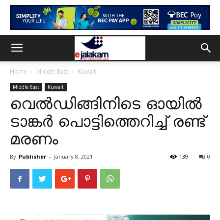
Home
Middle East
Kuwait
Middle East
Kuwait
വെൽഡിങ്ങിനിടെ ഓയിൽ
ടാങ്കർ പൊട്ടിത്തെറിച്ച് രണ്ട്
മരണം
By
Publisher
-
January 8, 2021
139
0