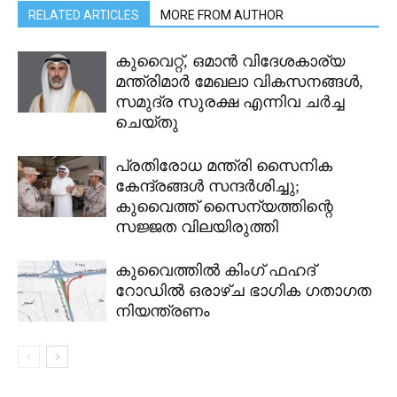
RELATED ARTICLES
MORE FROM AUTHOR
കുവൈറ്റ്, ഒമാൻ വിദേശകാര്യ
മന്ത്രിമാർ മേഖലാ വികസനങ്ങൾ,
സമുദ്ര സുരക്ഷ എന്നിവ ചർച്ച
ചെയ്തു
പ്രതിരോധ മന്ത്രി സൈനിക
കേന്ദ്രങ്ങൾ സന്ദർശിച്ചു;
കുവൈത്ത് സൈന്യത്തിന്റെ
സജ്ജത വിലയിരുത്തി
കുവൈത്തിൽ കിംഗ് ഫഹദ്
റോഡിൽ ഒരാഴ്ച ഭാഗിക ഗതാഗത
നിയന്ത്രണം