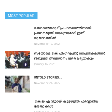
MOST POPULAR
തെരഞ്ഞെടുപ്പ് പ്രചാരണത്തിനായി
പ്രധാനമന്ത്രി നരേന്ദ്രമോദി ഇന്ന്
ഗുജറാത്തിൽ
November 19, 2022
ബയോമെട്രിക് ഫിംഗർപ്രിൻ്റ് നടപടിക്രമങ്ങൾ
ജനുവരി അവസാനം വരെ ലഭ്യമാകും
January 16, 2025
UNTOLD STORIES….
November 24, 2025
കെ ഇ എ റിഗ്ഗായ്‌ ഷൂട്ടൗട്ടിൽ ഫർവ്വാനിയ
ജേതാക്കൾ
September 27, 2021