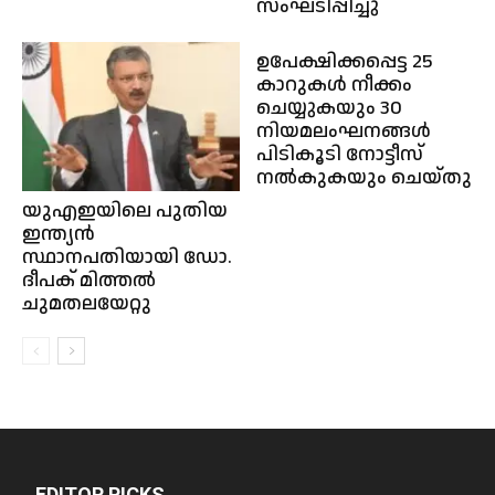
സംഘടിപ്പിച്ചു
ഉപേക്ഷിക്കപ്പെട്ട 25
കാറുകൾ നീക്കം
ചെയ്യുകയും 30
നിയമലംഘനങ്ങൾ
പിടികൂടി നോട്ടീസ്
നൽകുകയും ചെയ്തു
യുഎഇയിലെ പുതിയ
ഇന്ത്യൻ
സ്ഥാനപതിയായി ഡോ.
ദീപക് മിത്തൽ
ചുമതലയേറ്റു
EDITOR PICKS