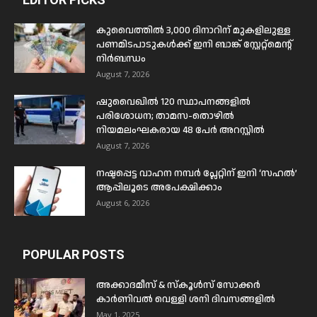
കുവൈത്തിൽ 3,000 ദിനാറിന് മുകളിലുള്ള
പണമിടപാടുകൾക്ക് ഇനി ബാങ്ക് സ്റ്റേറ്റ്മെന്റ്
നിർബന്ധം
August 7, 2026
ഷുവൈഖിൽ 120 സ്ഥാപനങ്ങളിൽ
പരിശോധന; താമസ-തൊഴിൽ
നിയമലംഘകരായ 48 പേർ അറസ്റ്റിൽ
August 7, 2026
നഷ്ടപ്പെട്ട വാഹന നമ്പർ പ്ലേറ്റിന് ഇനി ‘സഹൽ’
ആപ്പിലൂടെ അപേക്ഷിക്കാം
August 6, 2026
POPULAR POSTS
അക്കാദമീസ് & സ്കൂൾസ് സോക്കർ
കാർണിവൽ വെള്ളി ശനി ദിവസങ്ങളിൽ
May 1, 2025