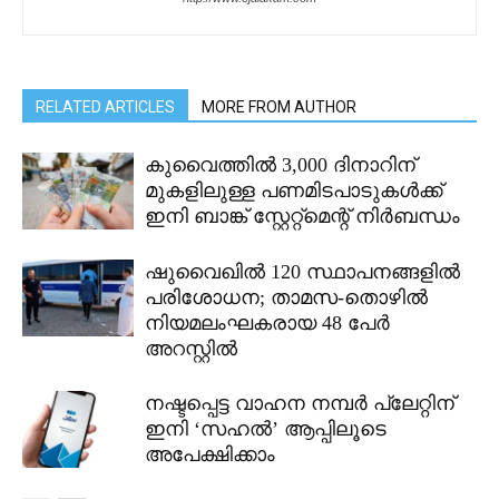
RELATED ARTICLES
MORE FROM AUTHOR
കുവൈത്തിൽ 3,000 ദിനാറിന്
മുകളിലുള്ള പണമിടപാടുകൾക്ക്
ഇനി ബാങ്ക് സ്റ്റേറ്റ്മെന്റ് നിർബന്ധം
ഷുവൈഖിൽ 120 സ്ഥാപനങ്ങളിൽ
പരിശോധന; താമസ-തൊഴിൽ
നിയമലംഘകരായ 48 പേർ
അറസ്റ്റിൽ
നഷ്ടപ്പെട്ട വാഹന നമ്പർ പ്ലേറ്റിന്
ഇനി ‘സഹൽ’ ആപ്പിലൂടെ
അപേക്ഷിക്കാം