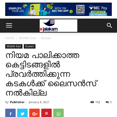
Home
Middle East
Kuwait
Middle East
Kuwait
നിയമ പാലിക്കാത്ത
കെട്ടിടങ്ങളിൽ
പ്രവർത്തിക്കുന്ന
കടകൾക്ക് ലൈസൻസ്
നൽകില്ല
By
Publisher
-
January 8, 2021
112
0