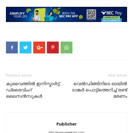
Previous article
Next article
കുവൈത്തിൽ ഇനിസ്മാർട്ട്
വെൽഡിങ്ങിനിടെ ഓയിൽ
ഡ്രൈവിംഗ്
ടാങ്കർ പൊട്ടിത്തെറിച്ച് രണ്ട്
ലൈസൻസുകൾ
മരണം
Publisher
http://www.ejalakam.com