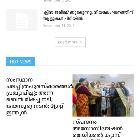
November 5, 2021
‌’ക്ലീൻ ജലീബ്’ തുടരുന്നു: നിയമലംഘനത്തിന്
ആളുകൾ പിടിയിൽ
December 31, 2019
Load more
HOT NEWS
സംസ്ഥാന
ചലച്ചിത്രപുരസ്കാരങ്ങള്‍
പ്രഖ്യാപിച്ചു; അന്ന
ബെന്‍ മികച്ച നടി;
ജയസൂര്യ നടന്‍; ഗ്രേറ്റ്
ഇന്ത്യന്‍...
സ്പന്ദനം
അസോസിയേഷൻ
മെഡിക്കൽ ക്യാമ്പ്