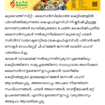
കുവൈത്ത് സിറ്റി : ലൈസൻസില്ലാത്ത കെട്ടിടങ്ങളിൽ
പ്രവർത്തിക്കുന്നതോ ​​കെ‌എഫ്‌എസ്ഡി നിഷ്കർഷിച്ചിട്ടുള്ള
മാനദണ്ഡങ്ങൾ ലംഘിക്കുകയോ ചെയ്ത കടകൾക്ക്പുതിയ
ലൈസൻസുകൾ നൽകുന്നില്ലെന്ന് കുവൈറ്റ് ഫയർ
സർവീസ് ഡയറക്ടറേറ്റിലെ (കെ‌എഫ്‌എസ്ഡി) പ്രിവൻഷൻ
സെക്ടർ ഡെപ്യൂട്ടി ചീഫ് മേജർ ജനറൽ ഖാലിദ് ഫഹദ്
പ്രഖ്യാപിച്ചു.
കടകൾ വാടകയ്ക്ക് നൽകുന്നതിനുമുമ്പ് ഏതെങ്കിലും
കെട്ടിടത്തിനോ സമുച്ചയത്തിനോ സാധുവായ അഗ്നിശമന
ലൈസൻസ് ഉണ്ടെന്ന് ഉറപ്പാക്കാൻ വാണിജ്യ
കെട്ടിടങ്ങളുടെ ഉടമകളോട് മേജർ ജനറൽ ഫഹദ്
ആവശ്യപ്പെട്ടു, അതോടൊപ്പം അപകട നിയന്ത്രണ
സംവിധാനങ്ങൾ, ഫയർ അലാറങ്ങൾ, വെന്റിലേഷൻ മറ്റ്
ഉപകരണങ്ങൾ, എന്നിവ ഉണ്ടെന്ന് ഉറപ്പു വരുത്താനും
അദ്ദേഹം ആവശ്യപ്പെട്ടു