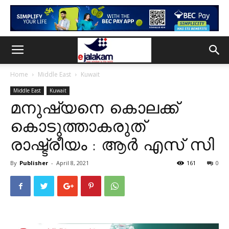
Home
Middle East
Kuwait
Middle East
Kuwait
മനുഷ്യനെ കൊലക്ക്
കൊടുത്താകരുത്
രാഷ്ട്രീയം : ആര്‍ എസ് സി
By
Publisher
-
April 8, 2021
161
0