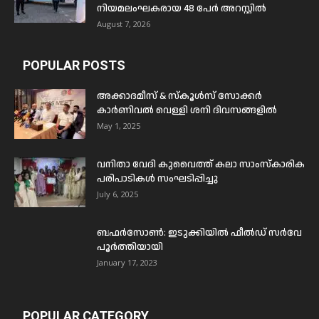
നിയമലംഘകരായ 48 പേർ അറസ്റ്റിൽ
August 7, 2026
POPULAR POSTS
അക്കാദമീസ് & സ്കൂൾസ് സോക്കർ
കാർണിവൽ വെള്ളി ശനി ദിവസങ്ങളിൽ
May 1, 2025
വനിതാ വേദി കുവൈത്ത് കലാ സാംസ്കാരിക
പരിപാടികൾ സംഘടിപ്പിച്ചു
July 6, 2025
ബഫര്‍സോണ്‍: ഇടുക്കിയില്‍ ഫീല്‍ഡ് സര്‍വേ
പൂര്‍ത്തിയായി
January 17, 2023
POPULAR CATEGORY