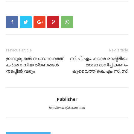
Previous article
Next article
ഇന്നുമുതൽ സംസ്ഥാനത്ത്
സി.പി.എം. കഠാര രാഷ്ട്രീയം
കര്‍ശന നിയന്ത്രണങ്ങള്‍
അവസാനിപ്പിക്കണം-
നടപ്പില്‍ വരും
കുവൈത്ത് കെ.എം.സി.സി
Publisher
http://www.ejalakam.com