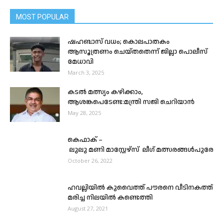
MOST POPULAR
ഷഹബാസ് വധം; കൊലപാതകം
ആസൂത്രണം ചെയ്തതെന്ന് ജില്ലാ പൊലീസ്
മേധാവി
March 3, 2025
കടൽ മത്സ്യം കഴിക്കാം,
ആശങ്കപെടേണ്ട:മന്ത്രി സജി ചെറിയാൻ
May 28, 2025
കെഫാക് –
ലുലു മണി മാസ്റ്റേഴ്സ് ലീഗ് മത്സരങ്ങൾപുരോഗമ
October 26, 2022
ഹവല്ലിയിൽ കുവൈത്ത് പൗരനെ വീടിനകത്ത്
മരിച്ച നിലയിൽ കണ്ടെത്തി
August 27, 2021