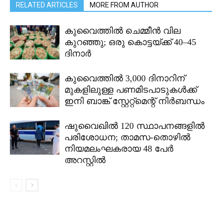
RELATED ARTICLES
MORE FROM AUTHOR
കുവൈത്തിൽ ചെമ്മീൻ വില
കുറഞ്ഞു; ഒരു കൊട്ടയ്ക്ക് 40–45
ദിനാർ
കുവൈത്തിൽ 3,000 ദിനാറിന്
മുകളിലുള്ള പണമിടപാടുകൾക്ക്
ഇനി ബാങ്ക് സ്റ്റേറ്റ്മെന്റ് നിർബന്ധം
ഷുവൈഖിൽ 120 സ്ഥാപനങ്ങളിൽ
പരിശോധന; താമസ-തൊഴിൽ
നിയമലംഘകരായ 48 പേർ
അറസ്റ്റിൽ