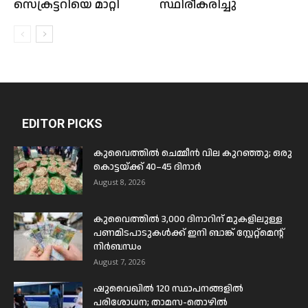
സെക്രട്ടറിയെ മാറ്റി
സ്ഥിരീകരിച്ചു
EDITOR PICKS
കുവൈത്തിൽ ചെമ്മീൻ വില കുറഞ്ഞു; ഒരു
കൊട്ടയ്ക്ക് 40–45 ദിനാർ
August 8, 2026
കുവൈത്തിൽ 3,000 ദിനാറിന് മുകളിലുള്ള
പണമിടപാടുകൾക്ക് ഇനി ബാങ്ക് സ്റ്റേറ്റ്മെന്റ്
നിർബന്ധം
August 7, 2026
ഷുവൈഖിൽ 120 സ്ഥാപനങ്ങളിൽ
പരിശോധന; താമസ-തൊഴിൽ