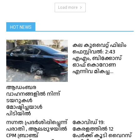
Load more
HOT NEWS
കല കുവൈറ്റ് ഫിലിം
ഫെസ്റ്റിവല്‍: 2:43
എ‌എം, ബിക്കോസ്
ഓഫ് കൊറോണ
എന്നിവ മികച്ച...
ആഡംബര
വാഹനങ്ങളിൽ നിന്ന്
ടയറുകൾ
മോഷ്ടിച്ചയാൾ
പിടിയിൽ
നഗ്നത പ്രദർശിപ്പിച്ചെന്ന്
കോവിഡ് 19:
പരാതി , ആലപ്പുഴയിൽ
കേരളത്തിൽ 12
CPM ബ്രാഞ്ച്
പേർക്ക് കൂടി വൈറസ്