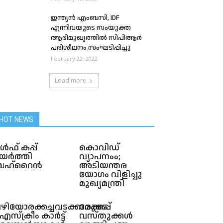
ഇന്ത്യൻ എംബസി, IDF
എന്നിവയുടെ സംയുക്ത
ആഭിമുഖ്യത്തിൽ സിപിആർ
പരിശീലനം സംഘടിപ്പിച്ചു
February 22, 2022
Load more
HOT NEWS
ൾഫ് കപ്പ്
കൊവിഡ്
യർത്തി
വ്യാപനംം;
ബഹ്‌റൈൻ
അടിയന്തര
യോഗം വിളിച്ചു
മുഖ്യമന്ത്രി
ഴിയോരക്കച്ചവടക്കാരുടെ
മേക്കപ്പ്
സ്‌ക്രീം കാർട്ട്
വസ്തുക്കൾ