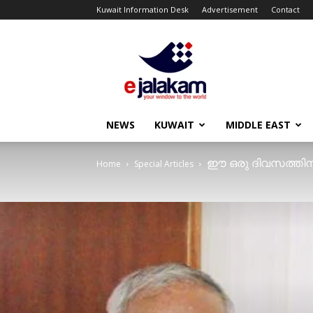
Kuwait Information Desk
Advertisement
Contact
ejalakam
NEWS
KUWAIT
MIDDLE EAST
ഈ ഒരു ദിവസത്തിനു 
Home
Special Articles