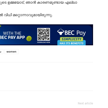
്, അവരുടെ ഉമ്മയോട്, ഞാൻ കാരണമുണ്ടായ എല്ലാ
ൽ വിധി മറ്റൊന്നാവുമായിരുന്നു.
u
women
Next article