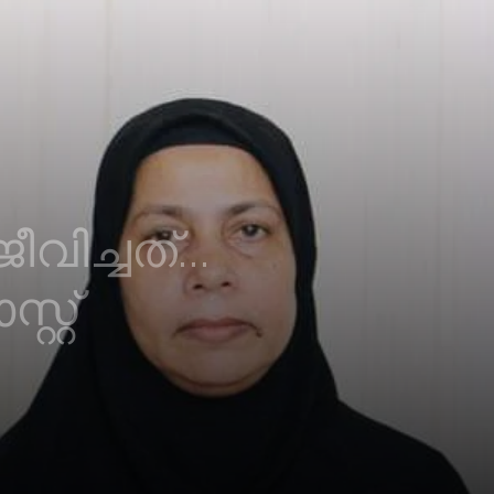
വിച്ചത്…
റ്റ്