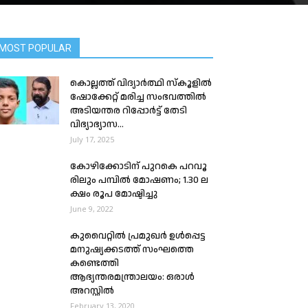
MOST POPULAR
കൊല്ലത്ത് വിദ്യാര്‍ത്ഥി സ്കൂളിൽ
ഷോക്കേറ്റ് മരിച്ച സംഭവത്തില്‍
അടിയന്തര റിപ്പോര്‍ട്ട് തേടി
വിഭ്യാഭ്യാസ...
July 17, 2025
കോഴിക്കോടിന് പുറകെ പ​റ​വൂ​
രി​ലും പ​മ്പി​ൽ മോ​ഷ​ണം; 1.30 ല​
ക്ഷം രൂപ മോഷ്ടിച്ചു
June 9, 2022
കുവൈറ്റിൽ പ്രമുഖർ ഉൾപ്പെട്ട
മനുഷ്യക്കടത്ത് സംഘത്തെ
കണ്ടെത്തി
ആഭ്യന്തരമന്ത്രാലയം: ഒരാൾ
അറസ്റ്റിൽ
February 13, 2020