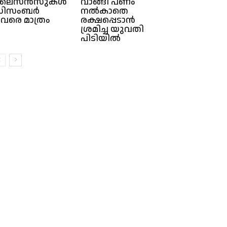
ലൈസൻസുകൾ
വാങ്ങി പണം
ഡിസംബർ
നൽകാതെ
1വരെ മാത്രം
രക്ഷപ്പെടാൻ
ശ്രമിച്ച യുവതി
പിടിയിൽ