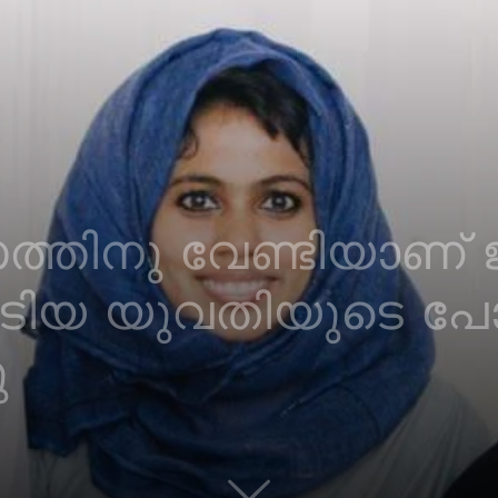
തിനു വേണ്ടിയാണ് ജീ
േടിയ യുവതിയുടെ പോസ്
ു