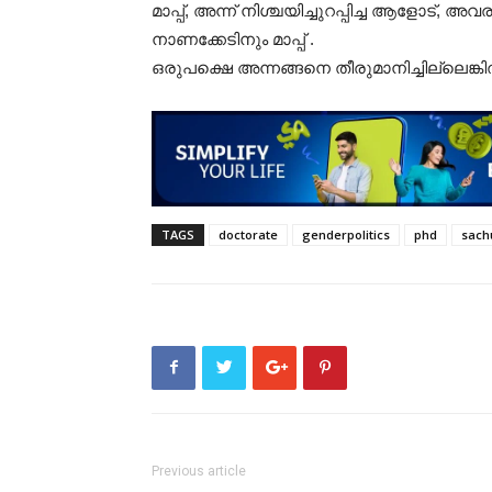
മാപ്പ്, അന്ന് നിശ്ചയിച്ചുറപ്പിച്ച ആളോട
നാണക്കേടിനും മാപ്പ് .
ഒരുപക്ഷെ അന്നങ്ങനെ തീരുമാനിച്ചില്ലെങ്കി
TAGS
doctorate
genderpolitics
phd
sach
Previous article