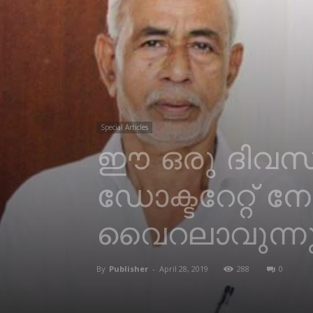
Special Articles
ഈ ഒരു ദിവസത്
ഡോക്ടറേറ്റ് ന
വൈറലാവുന്ന
By
Publisher
-
April 28, 2019
288
0