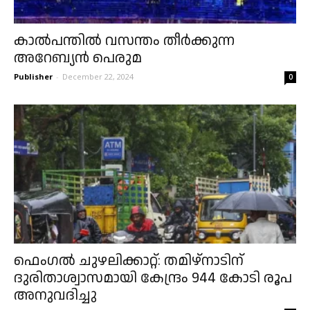
കാൽപന്തിൽ വസന്തം തീർക്കുന്ന
അറേബ്യൻ പെരുമ
Publisher
-
December 22, 2024
0
ഫെംഗൽ ചുഴലിക്കാറ്റ്: തമിഴ്‌നാടിന്
ദുരിതാശ്വാസമായി കേന്ദ്രം 944 കോടി രൂപ
അനുവദിച്ചു