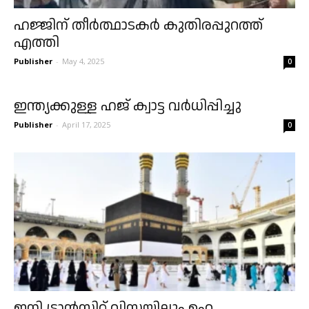
ഹജ്ജിന് തീർത്ഥാടകർ കുതിരപ്പുറത്ത്
എത്തി
Publisher
-
May 4, 2025
0
ഇന്ത്യക്കുള്ള ഹജ് ക്വാട്ട വർധിപ്പിച്ചു
Publisher
-
April 17, 2025
0
ഇനി ട്രാൻസിറ്റ് വിസയിലും ഉംറ