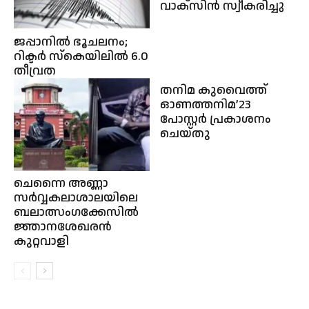
വാക്സിൻ സ്വീകരിച്ചു
ജപ്പാനില്‍ ഭൂചലനം;
റിക്ടർ സ്കെയിലിൽ 6.0
തീവ്രത
തനിമ കുവൈത്ത്‌
ഓണത്തനിമ’23
പോസ്റ്റർ പ്രകാശനം
ചെയ്തു
ചെന്നൈ അണ്ണാ
സർവ്വകലാശാലയിലെ
ബലാത്സംഗക്കേസിൽ
ജ്ഞാനശേഖരൻ
കുറ്റവാളി