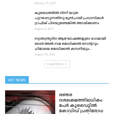
January 19, 2021
കുവൈത്തിൽ നിന്ന് യാത്ര
പുറപ്പെടുന്നതിനു മുൻപായി പ്രവാസികൾ
ട്രാഫിക് പിഴയുണ്ടെങ്കിൽ അടയ്ക്കണം
August 4, 2021
സ്വാതന്ത്ര്യദിന ആഘോഷങ്ങളുടെ ഭാഗമായി
ബദർ അൽ സമ മെഡിക്കൽ സെന്ററും
ഹിമാലയ മെഡിക്കൽ കമ്പനിയും...
August 18, 2022
Load more
HOT NEWS
രണ്ടര
ദശലക്ഷത്തിലധികം
പേർ കുവൈറ്റിൽ
കോവിഡ് പ്രതിരോധ