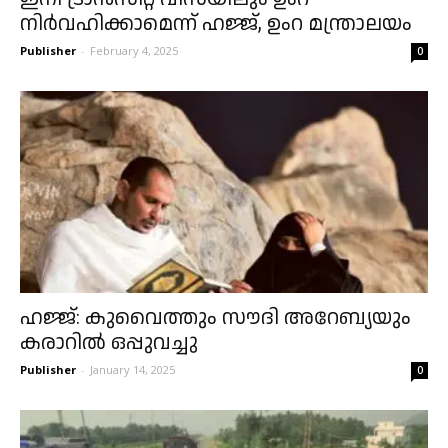
നിർവഹിക്കാമെന്ന് ഹജ്ജ്, ഉംറ മന്ത്രാലയം
Publisher
-
February 4, 2025
0
ഹജ്ജ്: കുവൈത്തും സൗദി അറേബ്യയും
കരാറിൽ ഒപ്പുവച്ചു
Publisher
-
January 14, 2025
0