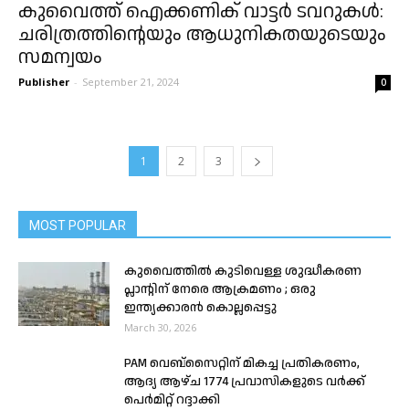
കുവൈത്ത് ഐക്കണിക് വാട്ടർ ടവറുകൾ:
ചരിത്രത്തിൻ്റെയും ആധുനികതയുടെയും
സമന്വയം
Publisher
-
September 21, 2024
0
1
2
3
MOST POPULAR
കുവൈത്തിൽ കുടിവെള്ള ശുദ്ധീകരണ
പ്ലാന്റിന് നേരെ ആക്രമണം ; ഒരു
ഇന്ത്യക്കാരൻ കൊല്ലപ്പെട്ടു
March 30, 2026
PAM വെബ്സൈറ്റിന് മികച്ച പ്രതികരണം,
ആദ്യ ആഴ്ച 1774 പ്രവാസികളുടെ വർക്ക്
പെർമിറ്റ് റദ്ദാക്കി