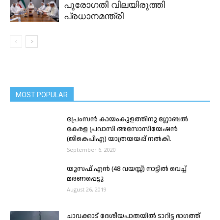
പുരോഗതി വിലയിരുത്തി
പ്രധാനമന്ത്രി
MOST POPULAR
പ്രേംസൻ കായംകുളത്തിനു ഗ്ലോബൽ
കേരള പ്രവാസി അസോസിയേഷൻ
(ജികെപിഎ) യാത്രയയപ്പ്‌ നൽകി.
September 6, 2020
യൂസഫ്.എൻ (48 വയസ്സ്) നാട്ടിൽ വെച്ച്
മരണപ്പെട്ടു
August 26, 2019
ചാവക്കാട് ദേശീയപാതയിൽ ടാറിട്ട ഭാഗത്ത്