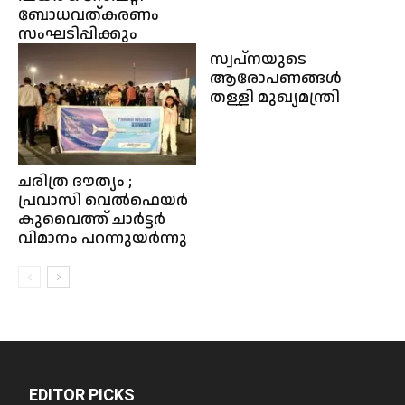
ബോധവത്കരണം
സംഘടിപ്പിക്കും
സ്വപ്‌നയുടെ
ആരോപണങ്ങള്‍
തള്ളി മുഖ്യമന്ത്രി
ചരിത്ര ദൗത്യം ;
പ്രവാസി വെൽഫെയർ
കുവൈത്ത് ചാർട്ടർ
വിമാനം പറന്നുയർന്നു
EDITOR PICKS