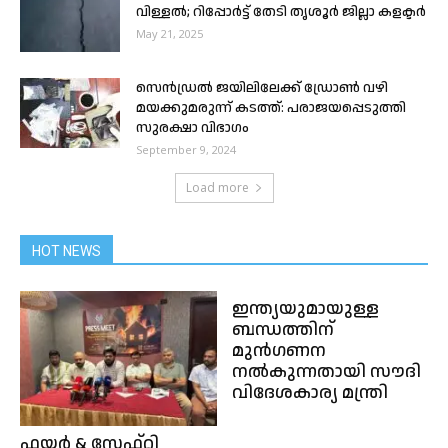
വിള്ളൽ; റിപ്പോർട്ട് തേടി തൃശൂർ ജില്ലാ കളക്ടർ
May 21, 2025
സെൻഡ്രൽ ജയിലിലേക്ക് ഡ്രോൺ വഴി
മയക്കുമരുന്ന് കടത്ത്: പരാജയപ്പെടുത്തി
സുരക്ഷാ വിഭാഗം
September 9, 2024
Load more
HOT NEWS
ഇന്ത്യയുമായുള്ള
ബന്ധത്തിന്
മുൻഗണന
നൽകുന്നതായി സൗദി
വിദേശകാര്യ മന്ത്രി
ഫയർ & സേഫ്റ്റി