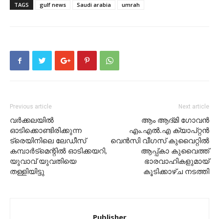
TAGS
gulf news
Saudi arabia
umrah
Previous article
Next article
വർക്കലയിൽ
ആം ആദ്മി‌ ഗോവൻ
ഓടിക്കൊണ്ടിരിക്കുന്ന
എം.എൽ.എ ക്യാപ്റ്റൻ
ട്രെയിനിലെ ലേഡീസ്
വെൻസി വീഗസ്‌ കുവൈറ്റിൽ
കമ്പാര്‍ട്‌മെന്റിൽ ഓടിക്കയറി,
ആപ്പ്കാ കുവൈത്ത്‌
യുവാവ് യുവതിയെ
ഭാരവാഹികളുമായ്‌
തള്ളിയിട്ടു
കൂടിക്കാഴ്ച നടത്തി
Publisher