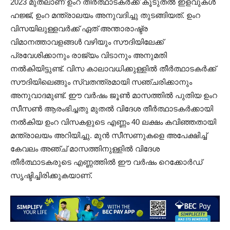
2023 മുതലാണ് ഉംറ തീർത്ഥാടകർക്ക് കൂടുതൽ ഇളവുകൾ
ഹജ്ജ്, ഉംറ മന്ത്രാലയം അനുവദിച്ചു തുടങ്ങിയത്. ഉംറ
വിസയിലുള്ളവർക്ക് ഏത് അന്താരാഷ്ട്ര
വിമാനത്താവളങ്ങൾ വഴിയും സൗദിയിലേക്ക്
പ്രവേശിക്കാനും രാജ്യം വിടാനും അനുമതി
നൽകിയിട്ടുണ്ട്. വിസ കാലാവധിക്കുള്ളിൽ തീർത്ഥാടകർക്ക്
സൗദിയിലെങ്ങും സ്വതന്ത്രമായി സഞ്ചരിക്കാനും
അനുവാദമുണ്ട്. ഈ വർഷം ജൂൺ മാസത്തിൽ പുതിയ ഉംറ
സീസൺ ആരംഭിച്ചതു മുതൽ വിദേശ തീർത്ഥാടകർക്കായി
നൽകിയ ഉംറ വിസകളുടെ എണ്ണം 40 ലക്ഷം കവിഞ്ഞതായി
മന്ത്രാലയം അറിയിച്ചു. മുൻ സീസണുകളെ അപേക്ഷിച്ച്
കേവലം അഞ്ച് മാസത്തിനുള്ളിൽ വിദേശ
തീർത്ഥാടകരുടെ എണ്ണത്തിൽ ഈ വർഷം റെക്കോർഡ്
സൃഷ്ടിച്ചിരിക്കുകയാണ്.