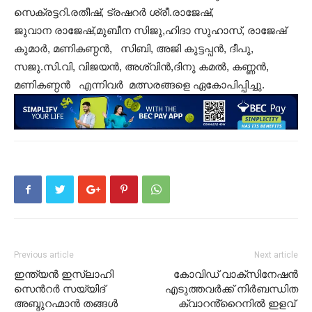
സെക്രട്ടറി.രതീഷ്, ട്രഷറർ ശ്രീ.രാജേഷ്,
ജുവാന രാജേഷ്,മുബീന സിജു,ഹിദാ
സുഹാസ്, രാജേഷ്
കുമാർ, മണികണ്ഠൻ, സിബി, അജി കുട്ടപ്പൻ, ദീപു,
സജു.സി.വി, വിജയൻ, അശ്വിൻ,ദിനു കമൽ, കണ്ണൻ,
മണികണ്ഠൻ എന്നിവർ മത്സരങ്ങളെ ഏകോപിപ്പിച്ചു.
Previous article
Next article
ഇന്ത്യന്‍ ഇസ്ലാഹി
കോവിഡ് വാക്സിനേഷൻ
സെന്‍റര്‍ സയ്യിദ്
എടുത്തവർക്ക് നിർബന്ധിത
അബ്ദുറഹ്മാൻ തങ്ങൾ
ക്വാറൻ്റൈനിൽ ഇളവ്