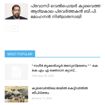
പ്രവാസി വെൽഫെയർ കുവൈത്ത്
ആദ്യകാല പ്രവർത്തകൻ ബി.പി.
മോഹനൻ നിര്യാതനായി
MOST POPULAR
” സഗീർ തൃക്കരിപ്പൂർ അനുസ്മരണം ” ” കെ
കെ എം എ രക്തദാന ക്യാമ്പ്...
February 20, 2022
കുവൈത്തിലെ ജയിൽ കെട്ടിടത്തിൽ
തീപിടിത്തം
January 11, 2026