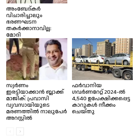
അംബേദ്കർ
വിചാരിച്ചാലും
ഭരണഘടന
തകർക്കാനാവില്ല:
മോദി
സ്വർണം
ഫർവാനിയ
ഇരട്ടിയാക്കാൻ ബ്ലാക്ക്
ഗവർണറേറ്റ് 2024-ൽ
മാജിക്: പ്രവാസി
4,540 ഉപേക്ഷിക്കപ്പെട്ട
വ്യവസായിയുടെ
കാറുകൾ നീക്കം
മരണത്തിൽ നാലുപേർ
ചെയ്തു
അറസ്റ്റിൽ