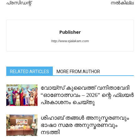
പ്രസിഡന്റ്
നൽകില്ല
Publisher
http://www.ejalakam.com
RELATED ARTICLES
MORE FROM AUTHOR
വോയ്സ് കുവൈത്ത് വനിതാവേദി
“ഓണോത്സവം – 2026” ന്റെ ഫ്ലയർ
പ്രകാശനം ചെയ്തു
ശിഹാബ് തങ്ങൾ അനുസ്മരണവും
ഭാഷാ സമര അനുസ്മരണവും
നടത്തി