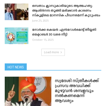
ഒമ്പതാം ക്ലാസുകാരിയുടെ ആത്മഹത്യ;
ആശിർനന്ദ തൂങ്ങി മരിക്കാൻ കാരണം
സ്കൂളിലെ മാനസിക പീഡനമെന്ന് കുടുംബം
June 25, 2025
നോര്‍ക്ക കെയര്‍: എൻറോൾമെന്റ് തീയ്യതി
ഒക്ടോബര്‍ 30 വരെ നീട്ടി
October 15, 2025
Load more
HOT NEWS
സ്വദേശി സ്ത്രീകൾക്ക്
പ്രസവ അവധിക്ക്
മുഴുവൻ ശമ്പളവും
നൽകണമെന്ന്
ആവശ്യം