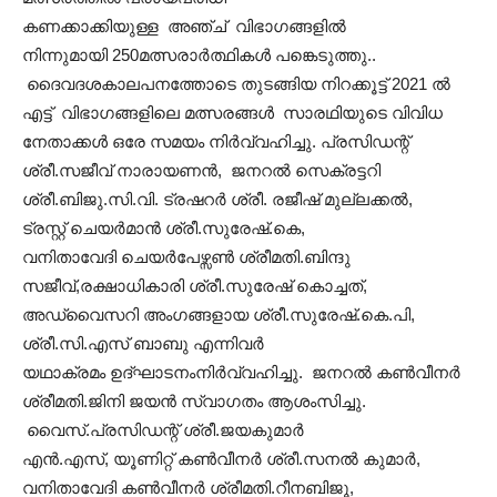
കണക്കാക്കിയുള്ള അഞ്ച് വിഭാ
ഗങ്ങളിൽ
നിന്നുമായി 250മത്സരാർത്ഥികൾ
പങ്കെടുത്തു..
ദൈവദശകാലപനത്തോടെ തുടങ്ങിയ നിറക്കൂട്ട് 2021 ൽ
എട്ട് വിഭാഗങ്ങളിലെ മത്സരങ്ങൾ സാരഥിയുടെ വിവിധ
നേതാക്കൾ ഒരേ സമയം നിർവ്വഹിച്ചു. പ്രസിഡന്റ്
ശ്രീ.സജീവ് നാരായണൻ, ജനറൽ സെക്രട്ടറി
ശ്രീ.ബിജു.സി.വി. ട്രഷറർ ശ്രീ. രജീഷ് മുല്ലക്കൽ,
ട്രസ്റ്റ് ചെയർമാൻ ശ്രീ.സുരേഷ്.കെ,
വനിതാവേദി ചെയർപേഴ്സൺ ശ്രീമതി.ബിന്ദു
സജീവ്,രക്ഷാധികാരി ശ്രീ.സുരേഷ് കൊച്ചത്,
അഡ്വൈസറി അംഗങ്ങളായ ശ്രീ.സുരേഷ്.കെ.പി,
ശ്രീ.സി.എസ് ബാബു എന്നിവർ
യഥാക്രമം ഉദ്‌ഘാടനംനിർവ്വഹിച്ചു
. ജനറൽ കൺവീനർ
ശ്രീമതി.ജിനി ജയൻ സ്വാഗതം ആശംസിച്ചു.
വൈസ്.പ്രസിഡന്റ് ശ്രീ.ജയകുമാർ
എൻ.എസ്, യൂണിറ്റ് കൺവീനർ ശ്രീ.സനൽ കുമാർ,
വനിതാവേദി കൺവീനർ ശ്രീമതി.റീനബിജൂ,