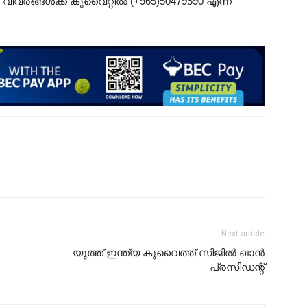
രങ്ങൾക്ക് കുവൈറ്റിൽ (+965)50479590 എന്ന
Next article
യൂത്ത് ഇന്ത്യ കുവൈത്ത്‌ സിജിൽ ഖാൻ
പ്രസിഡന്റ്