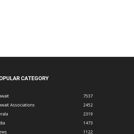
OPULAR CATEGORY
uwait
7537
wait Associations
2452
rala
2319
dia
1473
ews
1122