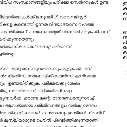
 വിവിധ സംസ്ഥാനങ്ങളിലും പരീക്ഷാ സെൻററുകൾ ഉണ്ട്.
ഇ
ക
ദ്യാർത്ഥികൾക്ക് ജനുവരി 19 വരെ റജിസ്റ്റർ
ന
ഥികളെ കണ്ടെത്തി ഉന്നത വിദ്യാഭ്യാസ രംഗത്ത്
അ
തിയാണ് ഫൗണ്ടേഷന്റേത്. നിലവിൽ എട്ടാം ക്ലാസ്
സ
ിക്കുന്നതെന്നും
പ
ദ്യോഗിക വെബ് സൈറ്റ് വഴിയാണ്
ക
ഒ
േർത്തു.
ക
ീക്ഷ രണ്ടു മണിക്കൂറായിരിക്കും. എട്ടാം ക്ലാസ്
ഇൻറലിജൻസ്, റോബോട്ടിക് സയൻസ് എന്നിവയെ
ം ഉണ്ടായിരിക്കുക. പരീക്ഷയ്ക്കു ശേഷം
ൻ്റർവ്യു നടത്തിയാണ് വിദ്യാർത്ഥികളെ
ടുന്നവർക്ക് ഫൗണ്ടേഷന്റെ മാനദണ്ഡമനുസരിച്ച്
ും ആവശ്യമായ പരിശീലനങ്ങളും നൽകുമെന്നും
ാമിഅ മർകസ് ഫൗണ്ടർ ചാൻസലറും ഇന്ത്യൻ ഗ്രാൻറ്
 മുസ്ലിയാരുടെ പേരിൽ പ്രവർത്തിക്കുന്നതാണ്