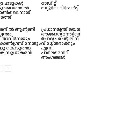
ടപാടുകൾ
ഓഡിറ്റ്
ുവൈത്തിൽ
ബ്യൂറോ റിപ്പോർട്ട്
ഓൺലൈനായി
ടത്തി
നിൽ ആന്റണി
പ്രധാനമന്ത്രിയെയും
്വന്തം
ആരോഗ്യമന്ത്രിയെയും
ിതാവിനേയും
ചോദ്യം ചെയ്യലിന്
ോൺഗ്രസിനേയും
വിധേയരാക്കും
റ്റു കൊടുത്തു:
എന്ന്
െ സുധാകരൻ
പാർലമെൻറ്
അംഗങ്ങൾ