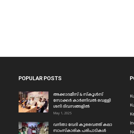
POPULAR POSTS
P
അക്കാദമീസ് & സ്കൂൾസ്
K
സോക്കർ കാർണിവൽ വെള്ളി
Ku
ശനി ദിവസങ്ങളിൽ
ം
May 1, 2025
Ke
In
വനിതാ വേദി കുവൈത്ത് കലാ
സാംസ്കാരിക പരിപാടികൾ
N