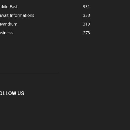
ddle East
931
wait Informations
333
rivandrum
319
usiness
278
OLLOW US