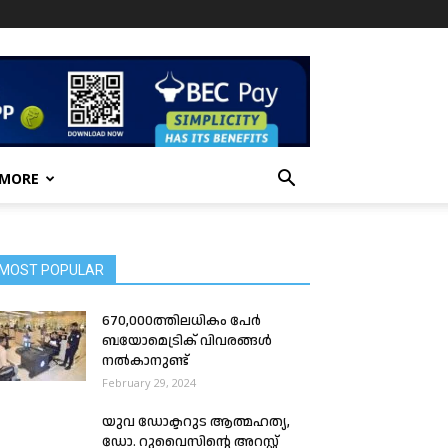
 MORE
MOST POPULAR
670,000ത്തിലധികം പേർ
ബയോമെട്രിക് വിവരങ്ങൾ
നൽകാനുണ്ട്
February 29, 2024
യുവ ഡോക്ടറുട ആത്മഹത്യ,
ഡോ. റുവൈസിന്റെ അറസ്റ്റ്