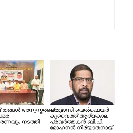
 തങ്ങൾ അനുസ്മരണവും
പ്രവാസി വെൽഫെയർ
സമര
കുവൈത്ത് ആദ്യകാല
രണവും നടത്തി
പ്രവർത്തകൻ ബി.പി.
മോഹനൻ നിര്യാതനായി