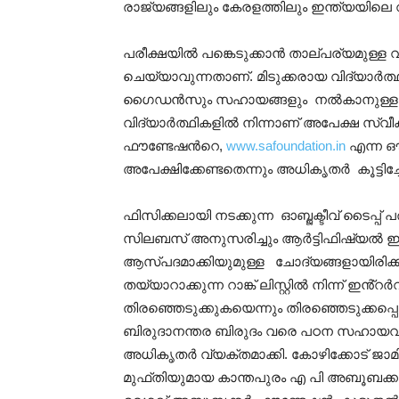
രാജ്യങ്ങളിലും കേരളത്തിലും ഇന്ത്യയിലെ
പരീക്ഷയിൽ പങ്കെടുക്കാൻ താല്പര്യമുള്ള വി
ചെയ്യാവുന്നതാണ്. മിടുക്കരായ വിദ്യാർത്
ഗൈഡൻസും സഹായങ്ങളും നൽകാനുള്ള പദ്ധ
വിദ്യാർത്ഥികളിൽ നിന്നാണ് അപേക്ഷ സ്വീകര
ഫൗണ്ടേഷൻറെ,
www.safoundation.in
എന്ന ഔ
അപേക്ഷിക്കേണ്ടതെന്നും അധികൃതർ കൂട്ടിച്ച
ഫിസിക്കലായി നടക്കുന്ന ഓബ്ജക്ടീവ് ടൈപ്പ് പര
സിലബസ് അനുസരിച്ചും ആർട്ടിഫിഷ്യൽ 
ആസ്പദമാക്കിയുമുള്ള ചോദ്യങ്ങളായിരിക്കു
തയ്യാറാക്കുന്ന റാങ്ക് ലിസ്റ്റിൽ നിന്ന് ഇ
തിരഞ്ഞെടുക്കുകയെന്നും തിരഞ്ഞെടുക്കപ്പെ
ബിരുദാനന്തര ബിരുദം വരെ പഠന സഹായവ
അധികൃതർ വ്യക്തമാക്കി. കോഴിക്കോട് ജ
മുഫ്തിയുമായ കാന്തപുരം എ പി അബൂബക്കർ