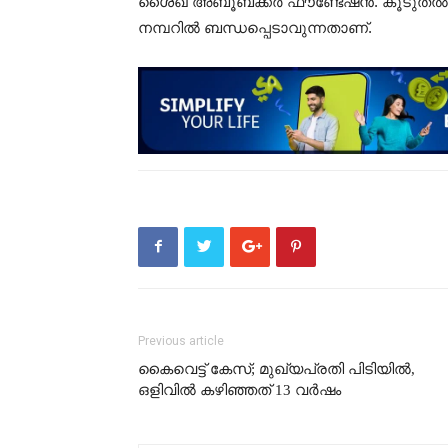
ശൈഖ് അബൂബക്കർ ഫൗണ്ടേഷൻ. കൂടുതൽ വിവ
നമ്പറിൽ ബന്ധപ്പെടാവുന്നതാണ്.
Previous article
കൈവെട്ട് കേസ്; മുഖ്യപ്രതി പിടിയില്‍,
ഒളിവില്‍ കഴിഞ്ഞത് 13 വര്‍ഷം