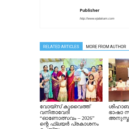
Publisher
http://www.ejalakam.com
RELATED ARTICLES
MORE FROM AUTHOR
വോയ്സ് കുവൈത്ത്
ശിഹാബ്
വനിതാവേദി
ഭാഷാ 
“ഓണോത്സവം – 2026”
അനുസ്മ
ന്റെ ഫ്ലയർ പ്രകാശനം