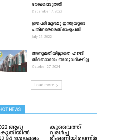
രേഖപ്പെടുത്തി
December 7, 2023
ദ്രൗപദി മുര്‍മു ഇന്ത്യയുടെ
പതിനഞ്ചാമത് രാഷ്ടപതി
July 21, 2022
അനുമതിയില്ലാതെ ഹജ്ജ്
തീർത്ഥാടനം അനുവദിക്കില്ല
October 27, 2024
Load more
HOT NEWS
022 ആദ്യ
കുവൈത്ത്
കുതിയിൽ
വരൾച്ച
92.94 ദശലക്ഷം
ഭീഷണിയിലെന്ന്സ്റ്റേറ്റ്