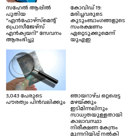
സഹേൽ ആപ്പിൽ
കോവിഡ് 19:
പുതിയ
മരിച്ചവരുടെ
“എൻഫോഴ്സ്മെൻ്റ്
കുടുംബാംഗങ്ങളുടെ
പ്രൊസീജേഴ്സ്
സംരക്ഷണം
എൻക്വയറി” സേവനം
ഏറ്റെടുക്കുമെന്ന്
ആരംഭിച്ചു
യുഎഇ
3,043 പേരുടെ
ഞായറാഴ്ച ഒറ്റപ്പെട്ട
പൗരത്വം പിൻവലിക്കും
മഴയ്ക്കും
ഇടിമിന്നലിനും
സാധ്യതയുള്ളതായി
കാലാവസ്ഥാ
നിരീക്ഷണ കേന്ദ്രം
മുന്നറിയിപ്പ് നൽകി