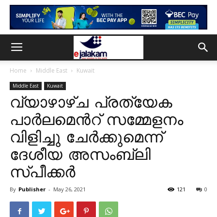
Home
Middle East
Kuwait
Middle East
Kuwait
വ്യാഴാഴ്ച പ്രത്യേക
പാർലമെൻറ് സമ്മേളനം
വിളിച്ചു ചേർക്കുമെന്ന്
ദേശീയ അസംബ്ലി
സ്പീക്കർ
By
Publisher
-
May 26, 2021
121
0