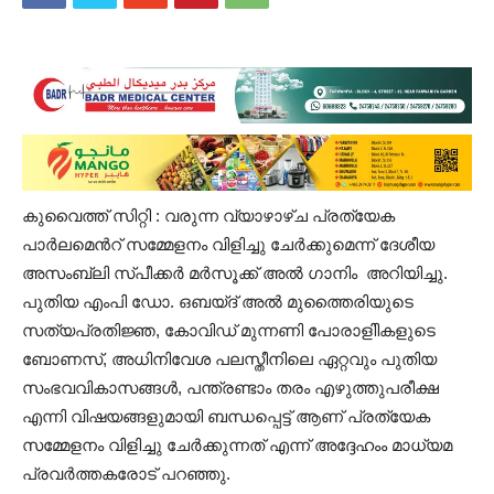
കുവൈത്ത് സിറ്റി : വരുന്ന വ്യാഴാഴ്ച പ്രത്യേക
പാർലമെൻറ് സമ്മേളനം വിളിച്ചു ചേർക്കുമെന്ന് ദേശീയ
അസംബ്ലി സ്പീക്കർ മർസൂക്ക് അൽ ഗാനിം അറിയിച്ചു.
പുതിയ എം‌പി ഡോ. ഒബയ്ദ് അൽ മുത്തൈരിയുടെ
സത്യപ്രതിജ്ഞ, കോവിഡ് മുന്നണി പോരാളിികളുടെ
ബോണസ്, അധിനിവേശ പലസ്തീനിലെ ഏറ്റവും പുതിയ
സംഭവവികാസങ്ങൾ, പന്ത്രണ്ടാം തരം എഴുത്തുപരീക്ഷ
എന്നി വിഷയങ്ങളുമായി ബന്ധപ്പെട്ട് ആണ് പ്രത്യേക
സമ്മേളനം വിളിച്ചു ചേർക്കുന്നത് എന്ന് അദ്ദേഹംം മാധ്യമ
പ്രവർത്തകരോട് പറഞ്ഞു.