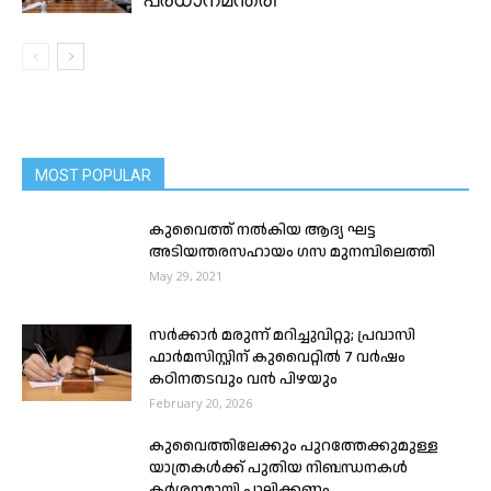
MOST POPULAR
കുവൈത്ത് നൽകിയ ആദ്യ ഘട്ട
അടിയന്തരസഹായം ഗസ മുനമ്പിലെത്തി
May 29, 2021
സർക്കാർ മരുന്ന് മറിച്ചുവിറ്റു; പ്രവാസി
ഫാർമസിസ്റ്റിന് കുവൈറ്റിൽ 7 വർഷം
കഠിനതടവും വൻ പിഴയും
February 20, 2026
കുവൈത്തിലേക്കും പുറത്തേക്കുമുള്ള
യാത്രകൾക്ക് പുതിയ നിബന്ധനകൾ
കർശനമായി പാലിക്കണം