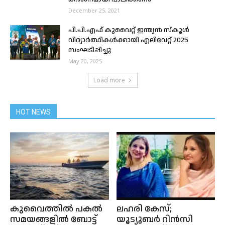
December 25, 2021
പി.പി.എഫ് കുവൈറ്റ് ഇന്ത്യൻ സ്‌കൂൾ
വിദ്യാർത്ഥികൾക്കായി എലിവേറ്റ് 2025
സംഘടിപ്പിച്ചു
May 20, 2025
Load more
HOT NEWS
കുവൈത്തിൽ പകൽ
ലഹരി കേസ്;
സമയങ്ങളിൽ ബോട്ട്
യൂട്യൂബര്‍ റിന്‍സി