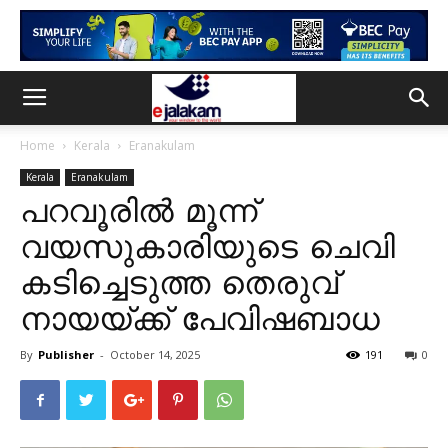
Home
Kerala
Eranakulam
Kerala
Eranakulam
പറവൂരിൽ മൂന്ന്
വയസുകാരിയുടെ ചെവി
കടിച്ചെടുത്ത തെരുവ്
നായയ്ക്ക് പേവിഷബാധ
By
Publisher
-
October 14, 2025
191
0