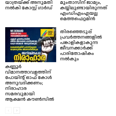
യാത്രയ്ക്ക് അനുമതി
മുംതാസിന് ജാമ്യം,
നൽകി കോസ്റ്റ് ഗാർഡ്
കയ്യിലുണ്ടായിരുന്നത്
എംഡിഎംഎയല്ല
മെത്തഫെറ്റമിന്‍
തിരഞ്ഞെടുപ്പ്
പ്രവർത്തനങ്ങളിൽ
പങ്കാളികളാകുന്ന
ജീവനക്കാർക്ക്
പാരിതോഷികം
നൽകും
കണ്ണൂർ
വിമാനത്താവളത്തിന്
പോയിൻ്റ് ഓഫ് കോൾ
അനുവദിക്കണം;
നിരാഹാര
സമരവുമായി
ആക്ഷൻ കൗൺസിൽ