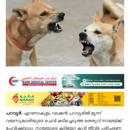
പറവൂർ
: എറണാകുളം വടക്കൻ പറവൂരിൽ മൂന്ന്
വയസുകാരിയുടെ ചെവി കടിച്ചെടുത്ത തെരുവ് നായയ്ക്ക്
പേവിഷബാധ. നായയുടെ കടിയേറ്റ കുട്ടി തീവ്ര പരിചരണ