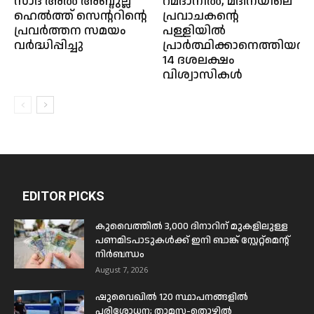
സാദ് അൽ അബ്ദുല്ല
റമദാനിൽ, മദീനയിലെ
ഹെൽത്ത് സെന്ററിന്റെ
പ്രവാചകന്റെ
പ്രവർത്തന സമയം
പള്ളിയിൽ
വർദ്ധിപ്പിച്ചു
പ്രാർത്ഥിക്കാനെത്തിയത്
14 ദശലക്ഷം
വിശ്വാസികൾ
EDITOR PICKS
കുവൈത്തിൽ 3,000 ദിനാറിന് മുകളിലുള്ള
പണമിടപാടുകൾക്ക് ഇനി ബാങ്ക് സ്റ്റേറ്റ്മെന്റ്
നിർബന്ധം
August 7, 2026
ഷുവൈഖിൽ 120 സ്ഥാപനങ്ങളിൽ
പരിശോധന; താമസ-തൊഴിൽ