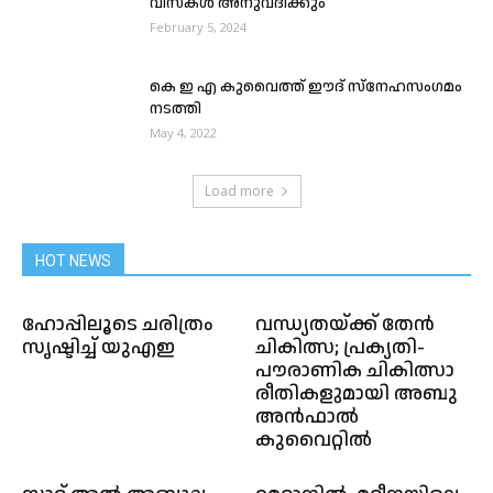
വിസകൾ അനുവദിക്കും
February 5, 2024
കെ ഇ എ കുവൈത്ത് ഈദ് സ്നേഹസംഗമം
നടത്തി
May 4, 2022
Load more
HOT NEWS
ഹോപ്പിലൂടെ ചരിത്രം
വന്ധ്യതയ്ക്ക് തേൻ
സൃഷ്ടിച്ച് യുഎഇ
ചികിത്സ; പ്രക്യതി-
പൗരാണിക ചികിത്സാ
രീതികളുമായി അബു
അൻഫാൽ
കുവൈറ്റിൽ‌