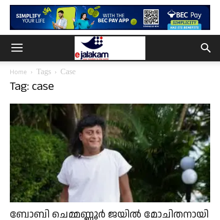
Tags
Case
Home
Tag: case
ബോബി ചെമ്മണ്ണൂർ ജയിൽ മോചിതനായി