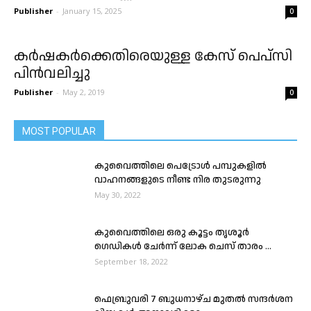
Publisher
-
January 15, 2025
0
കർഷകർക്കെതിരെയുള്ള കേസ് പെപ്സി
പിൻവലിച്ചു
Publisher
-
May 2, 2019
0
MOST POPULAR
കുവൈത്തിലെ പെട്രോൾ പമ്പുകളിൽ
വാഹനങ്ങളുടെ നീണ്ട നിര തുടരുന്നു
May 30, 2022
കുവൈത്തിലെ ഒരു കൂട്ടം തൃശൂർ
ഗെഡികൾ ചേർന്ന് ലോക ചെസ് താരം ...
September 18, 2022
ഫെബ്രുവരി 7 ബുധനാഴ്ച മുതൽ സന്ദർശന