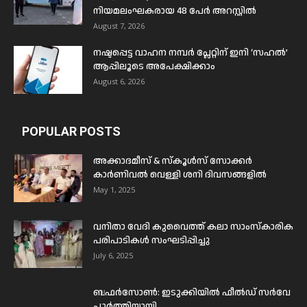
നിയമലംഘകരായ 48 പേർ അറസ്റ്റിൽ
August 7, 2026
നഷ്ടപ്പെട്ട വാഹന നമ്പർ പ്ലേറ്റിന് ഇനി ‘സഹൽ’
ആപ്പിലൂടെ അപേക്ഷിക്കാം
August 6, 2026
POPULAR POSTS
അക്കാദമീസ് & സ്കൂൾസ് സോക്കർ
കാർണിവൽ വെള്ളി ശനി ദിവസങ്ങളിൽ
May 1, 2025
വനിതാ വേദി കുവൈത്ത് കലാ സാംസ്കാരിക
പരിപാടികൾ സംഘടിപ്പിച്ചു
July 6, 2025
ബഫര്‍സോണ്‍: ഇടുക്കിയില്‍ ഫീല്‍ഡ് സര്‍വേ
പൂര്‍ത്തിയായി