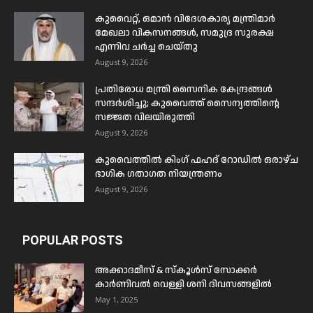
കുവൈറ്റ്, ഒമാൻ വിദേശകാര്യ മന്ത്രിമാർ
മേഖലാ വികസനങ്ങൾ, സമുദ്ര സുരക്ഷ
എന്നിവ ചർച്ച ചെയ്തു
August 9, 2026
പ്രതിരോധ മന്ത്രി സൈനിക കേന്ദ്രങ്ങൾ
സന്ദർശിച്ചു; കുവൈത്ത് സൈന്യത്തിന്റെ
സജ്ജത വിലയിരുത്തി
August 9, 2026
കുവൈത്തിൽ കിംഗ് ഫഹദ് റോഡിൽ ഒരാഴ്ച
ഭാഗിക ഗതാഗത നിയന്ത്രണം
August 9, 2026
POPULAR POSTS
അക്കാദമീസ് & സ്കൂൾസ് സോക്കർ
കാർണിവൽ വെള്ളി ശനി ദിവസങ്ങളിൽ
May 1, 2025