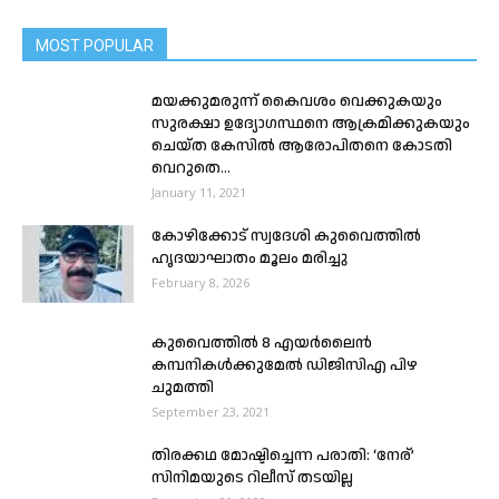
MOST POPULAR
മയക്കുമരുന്ന് കൈവശം വെക്കുകയും
സുരക്ഷാ ഉദ്യോഗസ്ഥനെ ആക്രമിക്കുകയും
ചെയ്ത കേസിൽ ആരോപിതനെ കോടതി
വെറുതെ...
January 11, 2021
കോഴിക്കോട് സ്വദേശി കുവൈത്തിൽ
ഹൃദയാഘാതം മൂലം മരിച്ചു
February 8, 2026
കുവൈത്തിൽ 8 എയർലൈൻ
കമ്പനികൾക്കുമേൽ ഡിജിസിഎ പിഴ
ചുമത്തി
September 23, 2021
തിരക്കഥ മോഷ്ടിച്ചെന്ന പരാതി: ‘നേര്’
സിനിമയുടെ റിലീസ് തടയില്ല