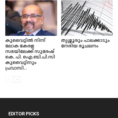
കുവൈറ്റിൽ നിന്ന്
തൃശ്ശൂരും പാലക്കാടും
ലോക കേരള
നേരിയ ഭൂചലനം
സഭയിലേക്ക് സുരേഷ്
കെ. പി. ഐ.ബി.പി.സി
കുവൈറ്റിനും
പ്രവാസി...
EDITOR PICKS