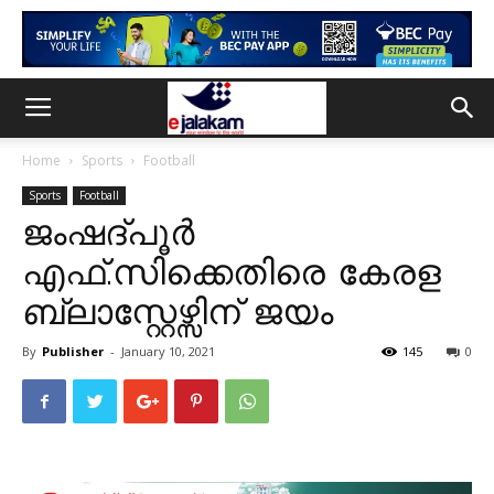
Home
Sports
Football
Sports
Football
ജംഷദ്പൂര്‍
എഫ്.സിക്കെതിരെ കേരള
ബ്ലാസ്റ്റേഴ്സിന് ജയം
By
Publisher
-
January 10, 2021
145
0