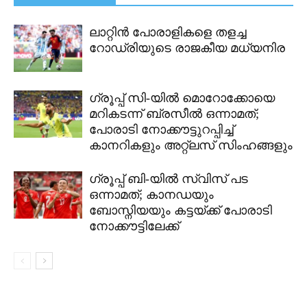
ലാറ്റിൻ പോരാളികളെ തളച്ച
റോഡ്രിയുടെ രാജകീയ മധ്യനിര
ഗ്രൂപ്പ് സി-യിൽ മൊറോക്കോയെ
മറികടന്ന് ബ്രസീൽ ഒന്നാമത്;
പോരാടി നോക്കൗട്ടുറപ്പിച്ച്
കാനറികളും അറ്റ്‌ലസ് സിംഹങ്ങളും
ഗ്രൂപ്പ് ബി-യിൽ സ്വിസ് പട
ഒന്നാമത്; കാനഡയും
ബോസ്നിയയും കട്ടയ്ക്ക് പോരാടി
നോക്കൗട്ടിലേക്ക്