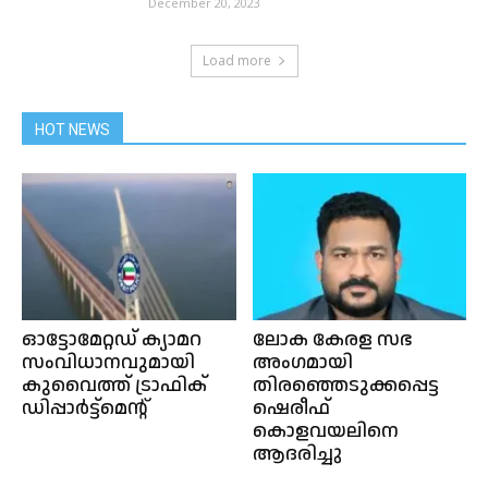
December 20, 2023
Load more
HOT NEWS
ഓട്ടോമേറ്റഡ് ക്യാമറ
ലോക കേരള സഭ
സംവിധാനവുമായി
അംഗമായി
കുവൈത്ത് ട്രാഫിക്
തിരഞ്ഞെടുക്കപ്പെട്ട
ഡിപ്പാർട്ട്‌മെൻ്റ്
ഷെരീഫ്
കൊളവയലിനെ
ആദരിച്ചു