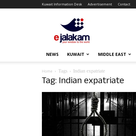
Kuwait Information Desk
Advertisement
Contact
ejalakam
NEWS
KUWAIT
MIDDLE EAST
Tags
Indian expatriate
Home
Tag: Indian expatriate