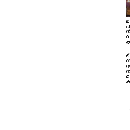
മ
പ
ന
വ
ക
ഭ
ന
സ
ന
മ
ക