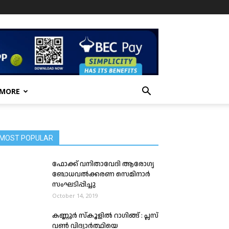
 MORE
MOST POPULAR
ഫോക്ക് വനിതാവേദി ആരോഗ്യ
ബോധവൽക്കരണ സെമിനാർ
സംഘടിപ്പിച്ചു
October 14, 2019
കണ്ണൂർ സ്കൂളിൽ റാഗിങ്ങ് : പ്ലസ്
വൺ വിദ്യാർത്ഥിയെ