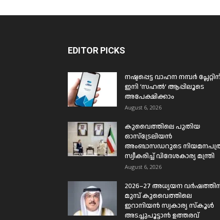
EDITOR PICKS
നഷ്ടപ്പെട്ട വാഹന നമ്പർ പ്ലേറ്റിന
ഇനി ‘സഹൽ’ ആപ്പിലൂടെ
അപേക്ഷിക്കാം
August 6, 2026
കുവൈത്തിലെ പുതിയ
ഓസ്ട്രേലിയൻ
അംബാസഡറുടെ നിയമനപത്
സ്വീകരിച്ച് വിദേശകാര്യ മന്ത്രി
August 6, 2026
2026–27 അധ്യയന വർഷത്തിന
മുമ്പ് കുവൈത്തിലെ
ഇറാനിയൻ സ്വകാര്യ സ്കൂൾ
അടച്ചുപൂട്ടാൻ ഉത്തരവ്