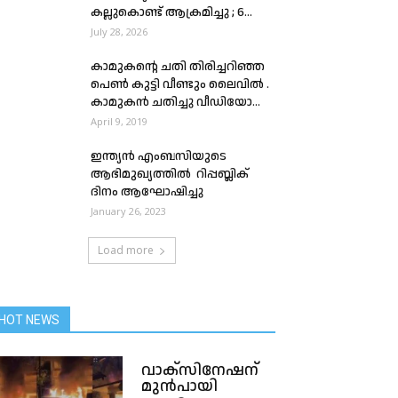
കല്ലുകൊണ്ട് ആക്രമിച്ചു ; 6...
July 28, 2026
കാമുകന്റെ ചതി തിരിച്ചറിഞ്ഞ
പെൺ കുട്ടി വീണ്ടും ലൈവിൽ .
കാമുകൻ ചതിച്ചു വീഡിയോ...
April 9, 2019
ഇന്ത്യൻ എംബസിയുടെ
ആഭിമുഖ്യത്തിൽ റിപ്പബ്ലിക്
ദിനം ആഘോഷിച്ചു
January 26, 2023
Load more
HOT NEWS
വാക്സിനേഷന്
മുൻപായി