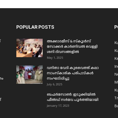
POPULAR POSTS
P
്
അക്കാദമീസ് & സ്കൂൾസ്
K
സോക്കർ കാർണിവൽ വെള്ളി
Ku
ശനി ദിവസങ്ങളിൽ
May 1, 2025
Ke
In
വനിതാ വേദി കുവൈത്ത് കലാ
സാംസ്കാരിക പരിപാടികൾ
N
രം
സംഘടിപ്പിച്ചു
Mi
July 6, 2025
Ku
ബഫര്‍സോണ്‍: ഇടുക്കിയില്‍
T
്
ഫീല്‍ഡ് സര്‍വേ പൂര്‍ത്തിയായി
B
January 17, 2023