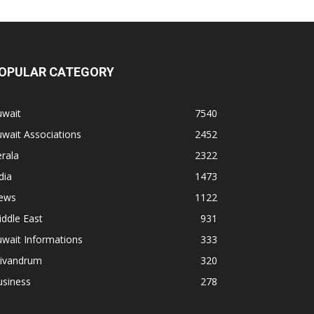
OPULAR CATEGORY
uwait
7540
wait Associations
2452
rala
2322
dia
1473
ews
1122
ddle East
931
wait Informations
333
rivandrum
320
usiness
278