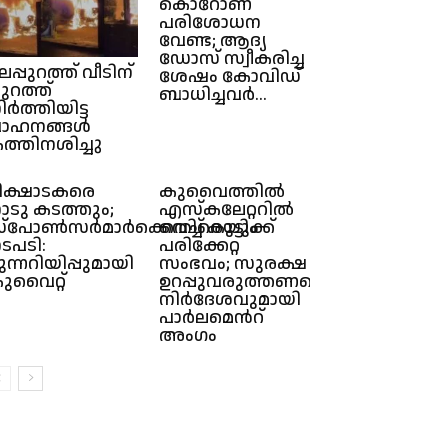
കൊറോണ
പരിശോധന
വേണ്ട; ആദ്യ
ഡോസ് സ്വീകരിച്ച
ലപ്പുറത്ത് വീടിന്
ശേഷം കോവിഡ്
ുറത്ത്
ബാധിച്ചവർ...
ിർത്തിയിട്ട
ാഹനങ്ങൾ
ത്തിനശിച്ചു
ിക്ഷാടകരെ
കുവൈത്തിൽ
ാടു കടത്തും;
എസ്കലേറ്ററിൽ
്പോൺസർമാർക്കെതിരെയും
വെച്ച് കുട്ടിക്ക്
ടപടി:
പരിക്കേറ്റ
ുന്നറിയിപ്പുമായി
സംഭവം; സുരക്ഷ
ുവൈറ്റ്
ഉറപ്പുവരുത്തണമെന്ന്
നിർദേശവുമായി
പാർലമെൻറ്
അംഗം