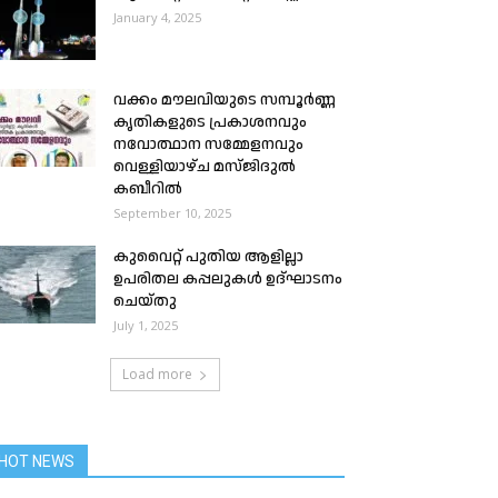
January 4, 2025
വക്കം മൗലവിയുടെ സമ്പൂർണ്ണ
കൃതികളുടെ പ്രകാശനവും
നവോത്ഥാന സമ്മേളനവും
വെള്ളിയാഴ്ച മസ്ജിദുൽ
കബീറിൽ
September 10, 2025
കുവൈറ്റ് പുതിയ ആളില്ലാ
ഉപരിതല കപ്പലുകൾ ഉദ്ഘാടനം
ചെയ്തു
July 1, 2025
Load more
HOT NEWS