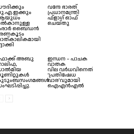
ൗദിക്കും
വന്ദേ ഭാരത്
ു.എ.ഇക്കും
പ്രധാനമന്ത്രി
ആയുധം
ഫ്ളാഗ് ഓഫ്
ൽകാനുള്ള
ചെയ്തു
കരാർ ബൈഡൻ
രണകൂടം
ാത്കാലികമായി
്ദാക്കി
ോക്ക് അബു
ഇന്ധന – പാചക
ാലിഫ,
വാതക
സാൽമിയ
വില വർധവിനെതിരെ
ൂണിറ്റുകൾ
‘പ്രതിഷേധ
ുടുംബസംഗമങ്ങൾ
വാര’വുമായി
ംഘടിപ്പിച്ചു.
ഐഎൻഎൽ