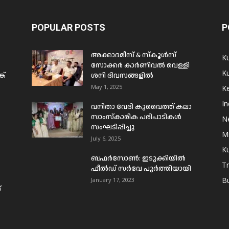
POPULAR POSTS
P
അക്കാദമീസ് & സ്കൂൾസ്
K
സോക്കർ കാർണിവൽ വെള്ളി
Ku
ക്
ശനി ദിവസങ്ങളിൽ
May 1, 2025
Ke
In
വനിതാ വേദി കുവൈത്ത് കലാ
സാംസ്കാരിക പരിപാടികൾ
N
സംഘടിപ്പിച്ചു
Mi
July 6, 2025
Ku
ബഫര്‍സോണ്‍: ഇടുക്കിയില്‍
T
ഫീല്‍ഡ് സര്‍വേ പൂര്‍ത്തിയായി
B
January 17, 2023
്