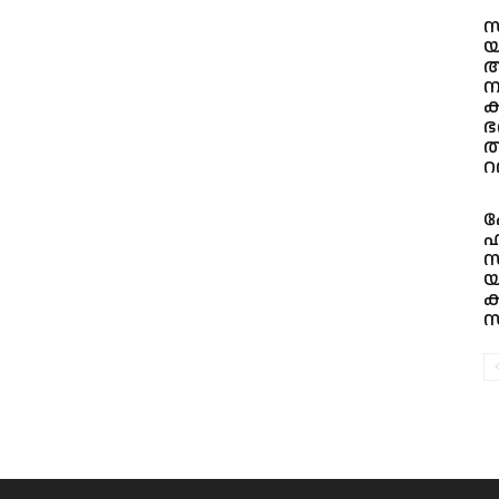
സ
യ
ന
ഭ
ത
റദ
ഫ
ഹ
യ
ക
സ