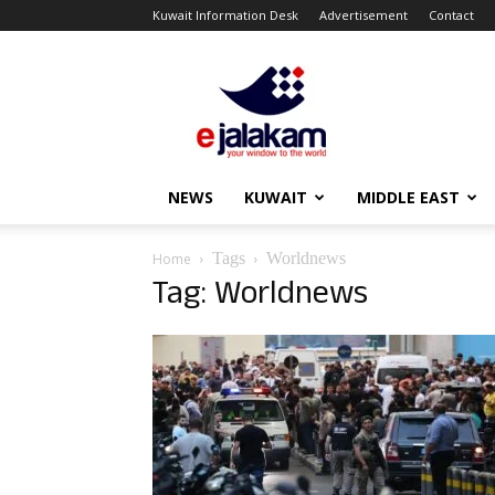
Kuwait Information Desk
Advertisement
Contact
ejalakam
NEWS
KUWAIT
MIDDLE EAST
Tags
Worldnews
Home
Tag: Worldnews