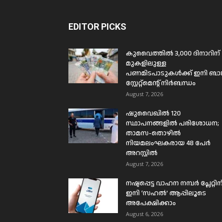
EDITOR PICKS
കുവൈത്തിൽ 3,000 ദിനാറിന്
മുകളിലുള്ള
പണമിടപാടുകൾക്ക് ഇനി ബാങ്
സ്റ്റേറ്റ്മെന്റ് നിർബന്ധം
August 7, 2026
ഷുവൈഖിൽ 120
സ്ഥാപനങ്ങളിൽ പരിശോധന;
താമസ-തൊഴിൽ
നിയമലംഘകരായ 48 പേർ
അറസ്റ്റിൽ
August 7, 2026
നഷ്ടപ്പെട്ട വാഹന നമ്പർ പ്ലേറ്റിന
ഇനി ‘സഹൽ’ ആപ്പിലൂടെ
അപേക്ഷിക്കാം
August 6, 2026