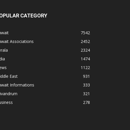
OPULAR CATEGORY
uwait
7542
wait Associations
2452
rala
2324
dia
1474
ews
1122
ddle East
931
wait Informations
333
rivandrum
321
usiness
278