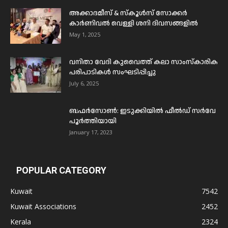
അക്കാദമീസ് & സ്കൂൾസ് സോക്കർ
കാർണിവൽ വെള്ളി ശനി ദിവസങ്ങളിൽ
May 1, 2025
വനിതാ വേദി കുവൈത്ത് കലാ സാംസ്കാരിക
പരിപാടികൾ സംഘടിപ്പിച്ചു
July 6, 2025
ബഫര്‍സോണ്‍: ഇടുക്കിയില്‍ ഫീല്‍ഡ് സര്‍വേ
പൂര്‍ത്തിയായി
January 17, 2023
POPULAR CATEGORY
Kuwait
7542
Kuwait Associations
2452
Kerala
2324