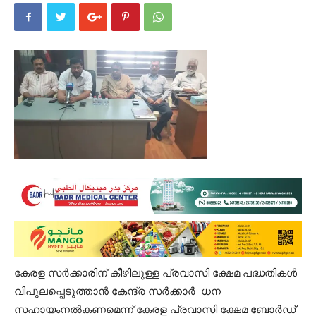
കേരള സർക്കാരിന് കീഴിലുള്ള പ്രവാസി ക്ഷേമ പദ്ധതികൾ
വിപുലപ്പെടുത്താൻ കേന്ദ്ര സർക്കാർ ധന
സഹായംനൽകണമെന്ന് കേരള പ്രവാസി ക്ഷേമ ബോർഡ്