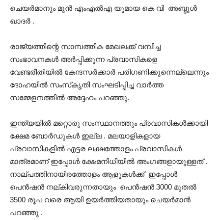
ചെയർമാനും മുൻ എംഎൽഎ യുമായ കെ വി അബ്ദുൾ
ഖാദർ .
രാജ്യത്തിന്റെ സാമ്പത്തിക മേഖലക്ക് വമ്പിച്ച
സംഭാവനകൾ അർപ്പിക്കുന്ന പ്രവാസികളെ
വേണ്ടരീതിയിൽ കേന്ദസർക്കാർ പരിഗണിക്കുന്നെല്ലെന്നും
ദോഹയിൽ സംസ്‌കൃതി സംഘടിപ്പിച്ച വാർത്ത
സമ്മേളനത്തിൽ അദ്ദേഹം പറഞ്ഞു.
ഇന്ത്യയിൽ മറ്റൊരു സംസ്ഥാനത്തും പ്രവാസികൾക്കായി
ക്ഷേമ ബോർഡുകൾ ഇല്ല . മലയാളികളായ
പ്രവാസികളിൽ എട്ടര ലക്ഷത്തോളം പ്രവാസികൾ
മാത്രമാണ് ഇപ്പോൾ ക്ഷേമനിധിയിൽ അംഗങ്ങളായുള്ളത് .
നാല്പത്തിനായിരത്തോളം ആളുകൾക്ക് ഇപ്പോൾ
പെൻഷൻ നല്കിവരുന്നതായും പെൻഷൻ 3000 മുതൽ
3500 രൂപ വരെ ആയി ഉയർത്തിയതായും ചെയർമാൻ
പറഞ്ഞു .