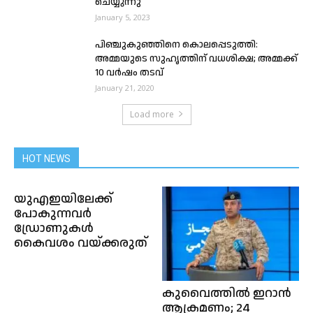
ചെയ്യുന്നു
January 5, 2023
പിഞ്ചുകുഞ്ഞിനെ കൊലപ്പെടുത്തി:
അമ്മയുടെ സുഹൃത്തിന് വധശിക്ഷ; അമ്മക്ക്
10 വർഷം തടവ്
January 21, 2020
Load more
HOT NEWS
യുഎഇയിലേക്ക്
പോകുന്നവർ
ഡ്രോണുകൾ
കൈവശം വയ്ക്കരുത്
കുവൈത്തിൽ ഇറാൻ
ആക്രമണം; 24