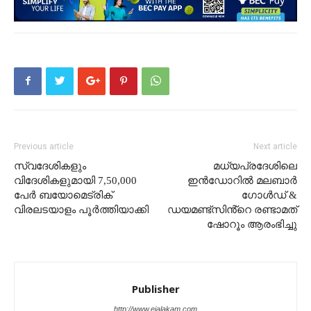
Previous article
Next article
സ്വദേശികളും
മധ്യപ്രദേശിലെ
വിദേശികളുമായി 7,50,000
ഇൻഡോറിൽ മലബാർ
പേർ ബയോമെട്രിക്
ഗോൾഡ് &
വിരലടയാളം പൂർത്തിയാക്കി
ഡയമണ്ട്സിൻ്റെ രണ്ടാമത്
ഷോറൂം ആരംഭിച്ചു
Publisher
http://www.ejalakam.com