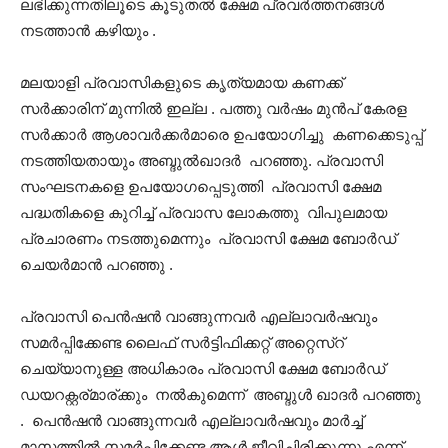
ലഭിക്കുന്നതിലൂടെ കൂടുതൽ ക്ഷേമ പ്രവർത്തനങ്ങൾ
നടത്താൻ കഴിയും .
മലയാളി പ്രവാസികളുടെ കൃത്യമായ കണക്ക്
സർക്കാരിന് മുന്നിൽ ഇല്ല . പത്തു വർഷം മുൻപ് കേരള
സർക്കാർ ആശാവർക്കർമാരെ ഉപയോഗിച്ചു കണക്കെടുപ്പ്
നടത്തിയതായും അബ്ദുൽഖാദർ പറഞ്ഞു. പ്രവാസി
സംഘടനകളെ ഉപയോഗപ്പെടുത്തി പ്രവാസി ക്ഷേമ
പദ്ധതികളെ കുറിച്ച് പ്രവാസ ലോകത്തു വിപുലമായ
പ്രചാരണം നടത്തുമെന്നും പ്രവാസി ക്ഷേമ ബോർഡ്
ചെയർമാൻ പറഞ്ഞു .
പ്രവാസി പെൻഷൻ വാങ്ങുന്നവർ എല്ലാവർഷവും
സമർപ്പിക്കേണ്ട ലൈഫ് സർട്ടിഫിക്കറ്റ് അറ്റെസ്റ്
ചെയ്യാനുള്ള അധികാരം പ്രവാസി ക്ഷേമ ബോർഡ്
ഡയറക്റ്റര്മാര്ക്കും നൽകുമെന്ന് അബ്ദുൾ ഖാദർ പറഞ്ഞു
. പെൻഷൻ വാങ്ങുന്നവർ എല്ലാവർഷവും മാർച്ച്
മാസത്തിൽ സമർപ്പിക്കേണ്ട ആൾ ജീവിച്ചിരിക്കുന്നു എന്ന്