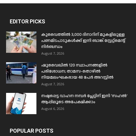
EDITOR PICKS
കുവൈത്തിൽ 3,000 ദിനാറിന് മുകളിലുള്ള
പണമിടപാടുകൾക്ക് ഇനി ബാങ്ക് സ്റ്റേറ്റ്മെന്റ്
നിർബന്ധം
August 7, 2026
ഷുവൈഖിൽ 120 സ്ഥാപനങ്ങളിൽ
പരിശോധന; താമസ-തൊഴിൽ
നിയമലംഘകരായ 48 പേർ അറസ്റ്റിൽ
August 7, 2026
നഷ്ടപ്പെട്ട വാഹന നമ്പർ പ്ലേറ്റിന് ഇനി ‘സഹൽ’
ആപ്പിലൂടെ അപേക്ഷിക്കാം
August 6, 2026
POPULAR POSTS