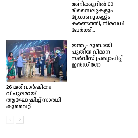
മണിക്കൂറിൽ 62
മിസൈലുകളും
ഡ്രോണുകളും
കണ്ടെത്തി, നിരവധി
പേർക്ക്...
ഇന്ത്യ- ദുബായി
പുതിയ വിമാന
സര്‍വീസ് പ്രഖ്യാപിച്ച്
ഇന്‍ഡിഗോ
26 മത് വാർഷികം
വിപുലമായി
ആഘോഷിച്ച് സാരഥി
കുവൈറ്റ്