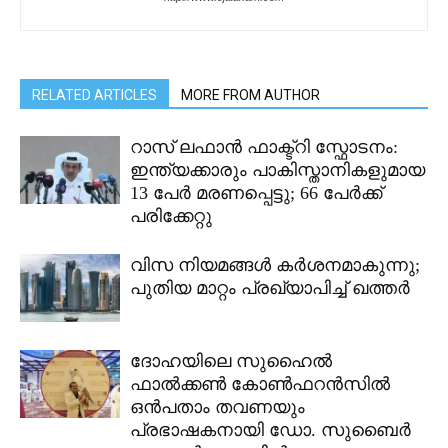
RELATED ARTICLES
MORE FROM AUTHOR
റാസ് ലഫാൻ ഫാക്ട്റി സ്ഫോടനം:
ഇന്ത്യക്കാരും പാകിസ്താനികളുമായ
13 പേർ മരണപ്പെട്ടു; 66 പേർക്ക്
പരിക്കേറ്റു
വിസ നിയമങ്ങൾ കർശനമാകുന്നു;
പുതിയ മാറ്റം പ്രഖ്യാപിച്ച് ഖത്തർ
ദോഹയിലെ സുഹൈൽ
ഫാൽക്കൺ കോൺഫറൻസിൽ
ഒൻപതാം തവണയും
പ്രഭാഷകനായി ഡോ. സുബൈർ