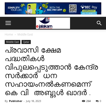
Home
Middle East
Middle East
Qatar
പ്രവാസി ക്ഷേമ
പദ്ധതികൾ
വിപുലപ്പെടുത്താൻ കേന്ദ്ര
സർക്കാർ ധന
സഹായംനൽകണമെന്ന്
കെ വി അബ്ദുൾ ഖാദർ .
By
Publisher
-
July 18, 2023
264
0