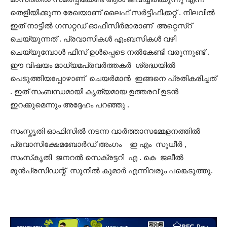
തെളിയിക്കുന്ന രേഖയാണ് ലൈഫ് സർട്ടിഫിക്കറ്റ് . നിലവിൽ
ഇത് നാട്ടിൽ ഗസറ്റഡ് ഓഫീസിർമാരാണ് അറ്റെസ്റ്
ചെയ്യുന്നത് . പ്രവാസികൾ എംബസികൾ വഴി
ചെയ്യുമ്പോൾ ഫീസ് ഉൾപ്പെടെ നൽകേണ്ടി വരുന്നുണ്ട് .
ഈ വിഷയം മാധ്യമപ്രവർത്തകർ ശ്രദ്ധയിൽ
പെടുത്തിയപ്പോഴാണ് ചെയർമാൻ ഇങ്ങനെ പ്രതികരിച്ചത്
. ഇത് സംബന്ധമായി കൃത്യമായ ഉത്തരവ് ഉടൻ
ഇറക്കുമെന്നും അദ്ദേഹം പറഞ്ഞു .
സംസ്കൃതി ഓഫിസിൽ നടന്ന വാർത്താസമ്മേളനത്തിൽ
പ്രവാസിക്ഷേമബോർഡ് അംഗം ഇ എം സുധീർ ,
സംസ്‌കൃതി ജനറൽ സെക്രട്ടറി എ . കെ ജലീൽ
മുൻപ്രസിഡന്റ് സുനിൽ കുമാർ എന്നിവരും പങ്കെടുത്തു.