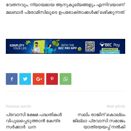
വേതനവും, ന്യായമായ ആനുകൂല്യങ്ങളും എന്നിവയാണ്
മലബാർ പ്രോമിസിലൂടെ ഉപഭോക്താക്കൾക്ക് ലഭിക്കുന്നത്.
Previous article
Next article
പ്രവാസി ക്ഷേമ പദ്ധതികൾ
സലിം രാജിന് കൊല്ലം
വിപുലപ്പെടുത്താൻ കേന്ദ്ര
ജില്ലാ പ്രവാസി സമാജം
സർക്കാർ ധന
യാത്രയയപ്പ് നൽകി