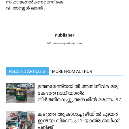
സഹായംനൽകണമെന്ന് കെ
വി അബ്ദുൾ ഖാദർ .
Publisher
http://www.ejalakam.com
RELATED ARTICLES
MORE FROM AUTHOR
ഉത്തരേന്ത്യയിൽ അതിതീവ്ര മഴ;
കേദാർനാഥ് യാത്ര
നിർത്തിവെച്ചു,അസമിൽ മരണം 97
കടുത്ത ആകാശച്ചുഴിയിൽ എയർ
ഇന്ത്യ വിമാനം; 17 യാത്രക്കാർക്ക്
പരിക്ക്