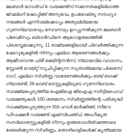
മലബാർ ഗോൾഡ് & ഡയമണ്ട്സ് സമാനതകളില്ലാത്ത
ജ്വല്ലറി ഷോപ്പിങ്ങ് അനുഭവം, ഉപഭോക്തൃ സൗഹൃദ
നയങ്ങൾ എന്നിവയ്ക്കൊപ്പം അതുല്ല്യമായ
ഗുണനിലവാരവും സേവനവും ഉറപ്പുനൽകുന്ന മലബാർ
പ്രോമിസും ബ്രാൻഡിനെ ആഗോളതലത്തിൽ
പ്രശസ്തമാക്കുന്നു. 11 രാജ്യങ്ങളിലായി പ്രവർത്തിക്കുന്ന
ഷോറൂമുകളിൽ നിന്നും എല്ലാ ആഭരണങ്ങൾക്കും
ആജീവനാന്ത ഫ്രീ മെയിന്റനൻസ്, ന്യായവില വാഗ്ദാനം,
സ്റ്റോൺ വെയ്റ്റ് സൂചിപ്പിക്കുന്ന സുതാര്യമായ പ്രൈസ്
ടാഗ്, എല്ലാ സ്വർണ്ണ വാഭരണങ്ങൾക്കും ബയ് ബാക്ക്
ഗ്യാരണ്ടി, 28 ലാബ് ടെസ്റ്റുകളിലൂടെ ഗുണനിലവാരം
സാക്ഷ്യപ്പെടുത്തിയ ഐജിഐ ജിഐഎ സർട്ടിഫൈഡ്
ഡയമണ്ടുകൾ, 100 ശതമാനം സ്വർണ്ണത്തിന്റെ പരിശുദ്ധി
സാക്ഷ്യപ്പെടുത്തുന്ന 916 ഹാൾ മാർക്കിങ്ങ്, സീറോ
ഡിഡക്ഷൻ ഡയമണ്ട് എക്സ്ചേഞ്ച്, അംഗീകൃത
സസ്രോതസ്സുകളിൽ നിന്നും ഉത്തരവാദിത്വത്തോടെ
ശേഖരിക്കുന്ന സ്വർണ്ണം, തൊഴിലാളികൾക്ക് കൃത്യമായ