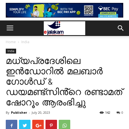
Home
India
India
മധ്യപ്രദേശിലെ
ഇൻഡോറിൽ മലബാർ
ഗോൾഡ് &
ഡയമണ്ട്സിൻ്റെ രണ്ടാമത്
ഷോറൂം ആരംഭിച്ചു
By
Publisher
-
July 20, 2023
142
0