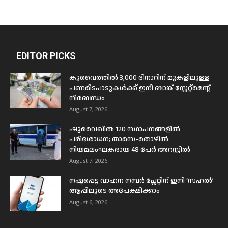
EDITOR PICKS
കുവൈത്തിൽ 3,000 ദിനാറിന് മുകളിലുള്ള
പണമിടപാടുകൾക്ക് ഇനി ബാങ്ക് സ്റ്റേറ്റ്മെന്റ്
നിർബന്ധം
August 7, 2026
ഷുവൈഖിൽ 120 സ്ഥാപനങ്ങളിൽ
പരിശോധന; താമസ-തൊഴിൽ
നിയമലംഘകരായ 48 പേർ അറസ്റ്റിൽ
August 7, 2026
നഷ്ടപ്പെട്ട വാഹന നമ്പർ പ്ലേറ്റിന് ഇനി ‘സഹൽ’
ആപ്പിലൂടെ അപേക്ഷിക്കാം
August 6, 2026