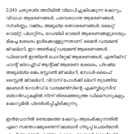
2,043 ചതുരശ്ര അടിയിൽ വ്യാപിച്ചുകിടക്കുന്ന ഷോറൂം,
വിവാഹ ആഭരണങ്ങൾ, പരമ്പരാഗത ആഭരണങ്ങൾ,
സ്വർണ്ണം, വജ്രം, അമൂല്യ രത്നാഭരണങ്ങൾ, ലൈറ്റ്
വെയ്റ്റ്, പ്ലാറ്റിനം, ഡെയ്ലി വെയർ ആഭരണങ്ങളുടെയും
മികച്ച ശേഖരം ഉൾക്കൊള്ളുന്നതാണ്. മൈൻ ഡയമണ്ട്
ജ്വല്ലറി, ഇറ അൺകട്ട് ഡയമണ്ട് ആഭരണങ്ങൾ,
ഡിവൈൻ ഇന്ത്യൻ ഹെറിറ്റേജ് ആഭരണങ്ങൾ, എത്നിക്സ്
ഹാന്റ് ക്രാഫ്റ്റ്ഡ് ആന്റിക്ക് ആഭരണ ശേഖരം, പ്രഷ്യ
അമൂല്ല്യ ജെം സ്റ്റോൺ ജ്വല്ലറി, സോൾ-ലൈഫ്
സ്റ്റൈൽ ജ്വല്ലറി, വിറാസ് പോൾക്കി ല്ലറി തുടങ്ങിയ
മലബാർ ഗോൾഡ് & ഡയമണ്ട്സിന്റെ എക്സ്ക്ലൂസീവ്
ബ്രാൻഡുകളിൽ നിന്ന് തിരഞ്ഞെടുത്ത ഡിസൈനുകളും
ഷോറൂമിൽ പ്രദർശിപ്പിച്ചിരിക്കുന്നു.
ഇൻഡോറിൽ രണ്ടാമത്തെ ഷോറൂം ആരംഭിക്കുന്നതിൽ
ഏറെ സന്തോഷമുണ്ടെന്ന് മലബാർ ഗ്രൂപ്പ് ചെയർമാൻ