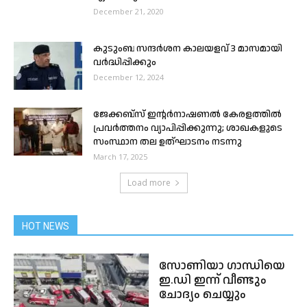
December 21, 2020
കുടുംബ സന്ദർശന കാലയളവ് 3 മാസമായി
വർദ്ധിപ്പിക്കും
December 12, 2024
ജേക്കബ്സ് ഇൻ്റർനാഷണൽ കേരളത്തിൽ
പ്രവർത്തനം വ്യാപിപ്പിക്കുന്നു; ശാഖകളുടെ
സംസ്ഥാന തല ഉത്ഘാടനം നടന്നു
March 17, 2025
Load more
HOT NEWS
സോണിയാ ഗാന്ധിയെ
ഇ.ഡി ഇന്ന് വീണ്ടും
ചോദ്യം ചെയ്യും