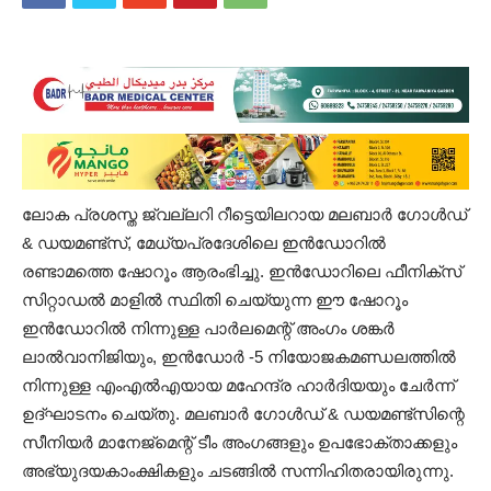
ലോക പ്രശസ്ത ജ്വല്ലറി റീട്ടെയിലറായ മലബാർ ഗോൾഡ്
& ഡയമണ്ട്സ്, മേധ്യപ്രദേശിലെ ഇൻഡോറിൽ
രണ്ടാമത്തെ ഷോറൂം ആരംഭിച്ചു. ഇൻഡോറിലെ ഫീനിക്സ്
സിറ്റാഡൽ മാളിൽ സ്ഥിതി ചെയ്യുന്ന ഈ ഷോറൂം
ഇൻഡോറിൽ നിന്നുള്ള പാർലമെന്റ് അംഗം ശങ്കർ
ലാൽവാനിജിയും, ഇൻഡോർ -5 നിയോജകമണ്ഡലത്തിൽ
നിന്നുള്ള എംഎൽഎയായ മഹേന്ദ്ര ഹാർദിയയും ചേർന്ന്
ഉദ്ഘാടനം ചെയ്തു. മലബാർ ഗോൾഡ് & ഡയമണ്ട്സിന്റെ
സീനിയർ മാനേജ്മെന്റ് ടീം അംഗങ്ങളും ഉപഭോക്താക്കളും
അഭ്യുദയകാംക്ഷികളും ചടങ്ങിൽ സന്നിഹിതരായിരുന്നു.