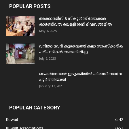
POPULAR POSTS
അക്കാദമീസ് & സ്കൂൾസ് സോക്കർ
കാർണിവൽ വെള്ളി ശനി ദിവസങ്ങളിൽ
May 1, 2025
വനിതാ വേദി കുവൈത്ത് കലാ സാംസ്കാരിക
പരിപാടികൾ സംഘടിപ്പിച്ചു
July 6, 2025
ബഫര്‍സോണ്‍: ഇടുക്കിയില്‍ ഫീല്‍ഡ് സര്‍വേ
പൂര്‍ത്തിയായി
January 17, 2023
POPULAR CATEGORY
Kuwait
7542
Kuwait Associations
2452