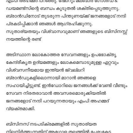
എംപി അഹമ്മദ് പറഞ്ഞു. ഷോറൂം മലബാർ ഗോൾഡ് &
ഡയമണ്ട്സിന്റെ ബന്ധം കൂടുതൽ ശക്തിപ്പെടുത്തുന്നു.
ബ്രാൻഡിനോട് തുടരുന്ന പിന്തുണയ്ക്ക് ജനങ്ങളോട് നന്ദി
പ്രകടിപ്പിക്കാൻ ഞങ്ങൾ ആഗ്രഹിക്കുന്നു.
സുതാര്യതയും വിശ്വാസവുമാണ് ഞങ്ങളുടെ ബിസിനസ്സ്
നയത്തിന്റെ രണ്ട്
അടിസ്ഥാന ലോകോത്തര സേവനങ്ങളും ഉപഭോക്തൃ
കേന്ദ്രീകൃത ഉദ്യമങ്ങളും ലോകമെമ്പാടുമുള്ള ഏറ്റവും
വിശ്വസനീയമായ ഇന്ത്യൻ ജ്വല്ലറി
ബ്രാൻഡുകളിലൊന്നായി മാറാൻ ഞങ്ങളെ
സഹായിച്ചിട്ടുണ്ട്. ഇൻഡോറിലെ ജനങ്ങൾക്ക് വേണ്ടി വീണ്ടും
സേവന നിരതരാവാൻ അവസരമൊരുക്കിയതിൽ
ജനങ്ങളോട് നന്ദി പറയുന്നതായും എംപി അഹമ്മദ്
വ്യക്തമാക്കി.
ബിസിനസ് നടപടിക്രമങ്ങളിൽ സുതാര്യത
നിലനിർത്തുന്നതിന് ആഗോള തലത്തിൽ പേരുകേട്ട