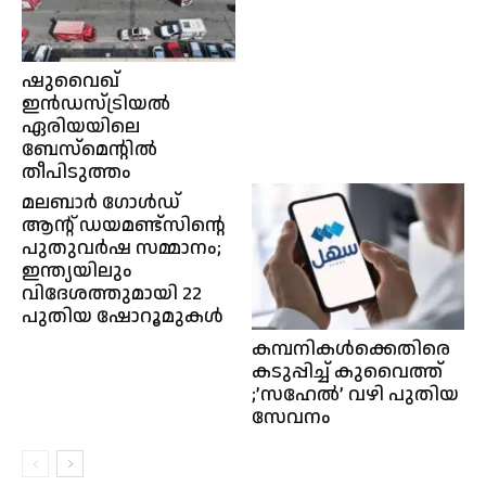
ഷുവൈഖ്
ഇൻഡസ്ട്രിയൽ
ഏരിയയിലെ
ബേസ്മെന്റിൽ
തീപിടുത്തം
മലബാർ ഗോൾഡ്
ആന്റ് ഡയമണ്ട്സിൻ്റെ
പുതുവർഷ സമ്മാനം;
ഇന്ത്യയിലും
വിദേശത്തുമായി 22
പുതിയ ഷോറൂമുകൾ
കമ്പനികൾക്കെതിരെ
കടുപ്പിച്ച് കുവൈത്ത്
;’സഹേൽ’ വഴി പുതിയ
സേവനം