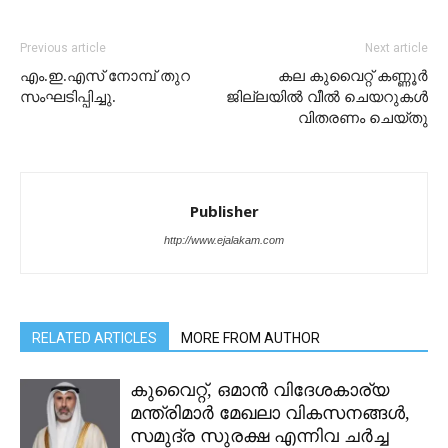
Previous article
Next article
എം.ഇ.എസ് നോമ്പ് തുറ
കല കുവൈറ്റ് കണ്ണൂർ
സംഘടിപ്പിച്ചു.
ജില്ലയിൽ വീൽ ചെയറുകൾ
വിതരണം ചെയ്തു
Publisher
http://www.ejalakam.com
RELATED ARTICLES
MORE FROM AUTHOR
കുവൈറ്റ്, ഒമാൻ വിദേശകാര്യ
മന്ത്രിമാർ മേഖലാ വികസനങ്ങൾ,
സമുദ്ര സുരക്ഷ എന്നിവ ചർച്ച