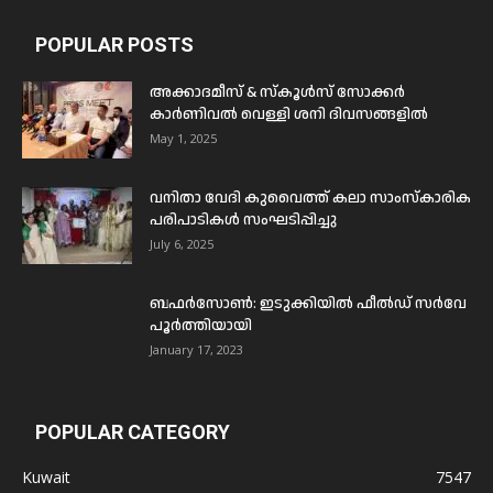
POPULAR POSTS
അക്കാദമീസ് & സ്കൂൾസ് സോക്കർ
കാർണിവൽ വെള്ളി ശനി ദിവസങ്ങളിൽ
May 1, 2025
വനിതാ വേദി കുവൈത്ത് കലാ സാംസ്കാരിക
പരിപാടികൾ സംഘടിപ്പിച്ചു
July 6, 2025
ബഫര്‍സോണ്‍: ഇടുക്കിയില്‍ ഫീല്‍ഡ് സര്‍വേ
പൂര്‍ത്തിയായി
January 17, 2023
POPULAR CATEGORY
Kuwait
7547