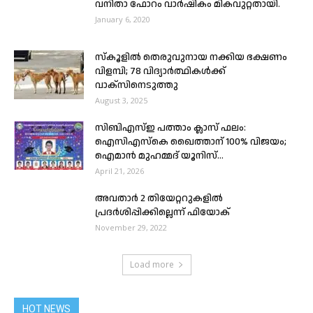
വനിതാ ഫോറം വാർഷികം മികവുറ്റതായി.
January 6, 2020
സ്കൂളിൽ തെരുവുനായ നക്കിയ ഭക്ഷണം
വിളമ്പി; 78 വിദ്യാർത്ഥികൾക്ക്
വാക്സിനെടുത്തു
August 3, 2025
സിബിഎസ്ഇ പത്താം ക്ലാസ് ഫലം:
ഐസിഎസ്കെ ഖൈത്താന് 100% വിജയം;
ഐമാൻ മുഹമ്മദ് യൂനിസ്...
April 21, 2026
അവതാർ 2 തിയേറ്ററുകളിൽ
പ്രദർശിപ്പിക്കില്ലെന്ന് ഫിയോക്
November 29, 2022
Load more
HOT NEWS