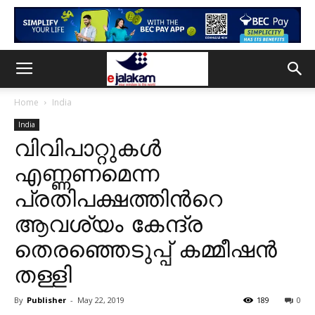
Home
India
India
വിവിപാറ്റുകൾ
എണ്ണണമെന്ന
പ്രതിപക്ഷത്തിന്‍റെ
ആവശ്യം കേന്ദ്ര
തെരഞ്ഞെടുപ്പ് കമ്മീഷൻ
തള്ളി
By
Publisher
-
May 22, 2019
189
0