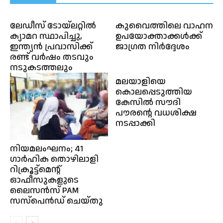
ലേഡീസ് ടോയ്‌ലറ്റിൽ
കുവൈത്തിലെ വാഹന
ക്യാമറ സ്ഥാപിച്ചു,
ഉപയോക്താക്കൾക്ക്
ഇന്ത്യൻ പ്രവാസിക്ക്
ജാഗ്രത നിർദ്ദേശം
രണ്ട് വർഷം തടവും
നടുകടത്തലും
മലയാളിയെ
കൊലപ്പെടുത്തിയ
കേസിൽ സൗദി
പൗരൻ്റെ വധശിക്ഷ
നടപ്പാക്കി
നിയമലംഘനം; 41
ഗാർഹിക തൊഴിലാളി
റിക്രൂട്ട്‌മെന്റ്
ഓഫീസുകളുടെ
ലൈസൻസ് PAM
സസ്പെൻഡ് ചെയ്തു