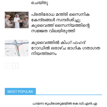
ചെയ്തു
പ്രതിരോധ മന്ത്രി സൈനിക
കേന്ദ്രങ്ങൾ സന്ദർശിച്ചു;
കുവൈത്ത് സൈന്യത്തിന്റെ
സജ്ജത വിലയിരുത്തി
കുവൈത്തിൽ കിംഗ് ഫഹദ്
റോഡിൽ ഒരാഴ്ച ഭാഗിക ഗതാഗത
നിയന്ത്രണം
MOST POPULAR
പായസ രുചിപ്പെരുമയിൽ കെ.ഡി.എൻ.എ