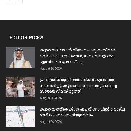
EDITOR PICKS
കുവൈറ്റ്, ഒമാൻ വിദേശകാര്യ മന്ത്രിമാർ
മേഖലാ വികസനങ്ങൾ, സമുദ്ര സുരക്ഷ
എന്നിവ ചർച്ച ചെയ്തു
August 9, 2026
പ്രതിരോധ മന്ത്രി സൈനിക കേന്ദ്രങ്ങൾ
സന്ദർശിച്ചു; കുവൈത്ത് സൈന്യത്തിന്റെ
സജ്ജത വിലയിരുത്തി
August 9, 2026
കുവൈത്തിൽ കിംഗ് ഫഹദ് റോഡിൽ ഒരാഴ്ച
ഭാഗിക ഗതാഗത നിയന്ത്രണം
August 9, 2026