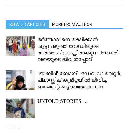
RELATED ARTICLES
MORE FROM AUTHOR
ഭർത്താവിനെ രക്ഷിക്കാൻ
ചുട്ടുപഴുത്ത റോഡിലൂടെ
മാരത്തൺ; കണ്ണീരാക്കുന്ന 60കാരി
ലതയുടെ ജീവിതപ്പോര്
‘ബബിൾ ബോയ് ’ ഡേവിഡ് വെറ്റർ;
പ്ലാസ്റ്റിക് കുമിളയിൽ ജീവിച്ച
ബാലന്റെ ഹൃദയഭേദക കഥ‌‌
UNTOLD STORIES….