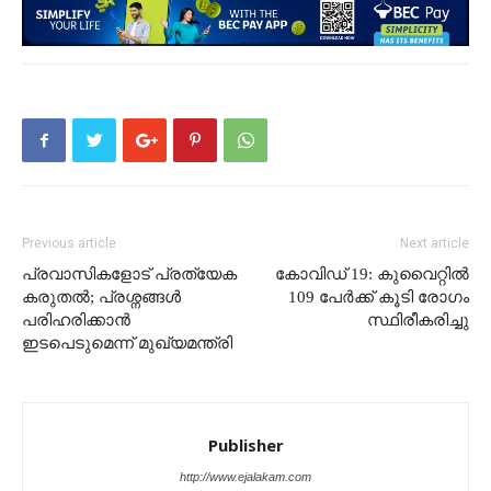
Previous article
Next article
പ്രവാസികളോട് പ്രത്യേക
കോവിഡ് 19: കുവൈറ്റിൽ
കരുതൽ; പ്രശ്നങ്ങൾ
109 പേർക്ക് കൂടി രോഗം
പരിഹരിക്കാൻ
സ്ഥിരീകരിച്ചു
ഇടപെടുമെന്ന് മുഖ്യമന്ത്രി
Publisher
http://www.ejalakam.com