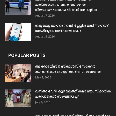
പരിശോധന; താമസ-തൊഴിൽ
നിയമലംഘകരായ 48 പേർ അറസ്റ്റിൽ
August 7, 2026
നഷ്ടപ്പെട്ട വാഹന നമ്പർ പ്ലേറ്റിന് ഇനി ‘സഹൽ’
ആപ്പിലൂടെ അപേക്ഷിക്കാം
August 6, 2026
POPULAR POSTS
അക്കാദമീസ് & സ്കൂൾസ് സോക്കർ
കാർണിവൽ വെള്ളി ശനി ദിവസങ്ങളിൽ
May 1, 2025
വനിതാ വേദി കുവൈത്ത് കലാ സാംസ്കാരിക
പരിപാടികൾ സംഘടിപ്പിച്ചു
July 6, 2025