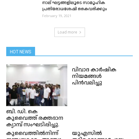
നാല് ഘട്ടങ്ങളിലൂടെ സാമൂഹിക
പ്രതിരോധശേഷി കൈവരിക്കും
February 19, 2021
Load more
HOT NEWS
വിവാദ കാര്‍ഷിക
നിയമങ്ങള്‍
പിന്‍വലിച്ചു
ബി. ഡി. കെ
കുവൈത്ത് രക്തദാന
ക്യാമ്പ് സംഘടിപ്പിച്ചു.
കുവൈത്തിൽനിന്ന്
യുഎസിൽ