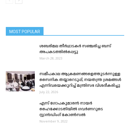
MOST POPULAR
ശബരിമല തീര്‍ഥാടകര്‍ സഞ്ചരിച്ച ബസ്
അപകടത്തിൽപ്പെട്ടു
March 28, 2023
സമീപകാല ആക്രമണങ്ങളെത്തുടർന്നുള്ള
സൈനിക തയ്യാറെടുപ്പ്, നയതന്ത്ര ശ്രമങ്ങൾ
എന്നിവയെക്കുറിച്ച് മന്ത്രിസഭ വിശദീകരിച്ചു
July 22, 2026
എസ് ഗോപകുമാരൻ നായർ
ഹൈക്കോടതിയിൽ ഗവർണറുടെ
സ്റ്റാൻഡിംഗ് കോൺസൽ
November 9, 2022