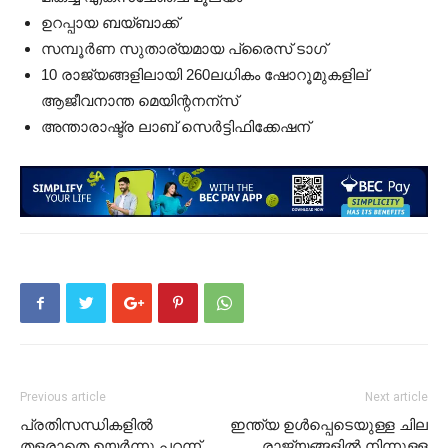
ഉറപ്പായ ബയ്ബാക്ക്
സമ്പൂർണ സുതാര്യമായ പ്രൈസ് ടാഗ്
10 രാജ്യങ്ങളിലായി 260ലധികം ഷോറൂമുകളില്
ആജീവനാന്ത മെയിന്റനന്സ്
അന്താരാഷ്ട്ര ലാബ് സെർട്ടിഫിക്കേഷന്
Previous article
Next article
പ്രതിസന്ധികളിൽ
ഇന്ത്യ ഉൾപ്പെടെയുള്ള ചില
തളരാതെ ഉയർന്നു പറന്ന്
രാജ്യങ്ങളിൽ നിന്നുള്ള