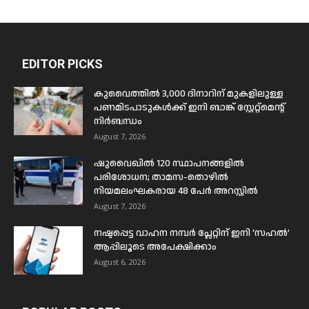
EDITOR PICKS
കുവൈത്തിൽ 3,000 ദിനാറിന് മുകളിലുള്ള
പണമിടപാടുകൾക്ക് ഇനി ബാങ്ക് സ്റ്റേറ്റ്മെന്റ്
നിർബന്ധം
August 7, 2026
ഷുവൈഖിൽ 120 സ്ഥാപനങ്ങളിൽ
പരിശോധന; താമസ-തൊഴിൽ
നിയമലംഘകരായ 48 പേർ അറസ്റ്റിൽ
August 7, 2026
നഷ്ടപ്പെട്ട വാഹന നമ്പർ പ്ലേറ്റിന് ഇനി ‘സഹൽ’
ആപ്പിലൂടെ അപേക്ഷിക്കാം
August 6, 2026