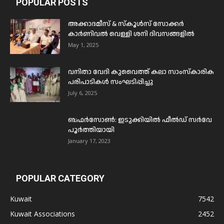
POPULAR POSTS
അക്കാദമീസ് & സ്കൂൾസ് സോക്കർ
കാർണിവൽ വെള്ളി ശനി ദിവസങ്ങളിൽ
May 1, 2025
വനിതാ വേദി കുവൈത്ത് കലാ സാംസ്കാരിക
പരിപാടികൾ സംഘടിപ്പിച്ചു
July 6, 2025
ബഫര്‍സോണ്‍: ഇടുക്കിയില്‍ ഫീല്‍ഡ് സര്‍വേ
പൂര്‍ത്തിയായി
January 17, 2023
POPULAR CATEGORY
Kuwait
7542
Kuwait Associations
2452