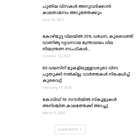
പുതിയ വിസകൾ അനുവദിക്കാൻ
കാലതാമസം അടുത്തേക്കും
June 19, 2021
കോഴിമുട്ട വിലയിൽ 25% വർധന, കുവൈത്ത്
വാണിജ്യ വ്യവസായ മന്ത്രാലയം വില
നിയന്ത്രണ നടപടികൾ...
October 12, 2022
60 വയസിന് മുകളിലുള്ളവരുടെ വിസ
പുതുക്കി നൽകില്ല: വാർത്തകൾ നിഷേധിച്ച്
കുവൈറ്റ്
February 17, 2020
കോവിഡ് 19: സൗദിയിൽ സ്കൂളുകള്‍
അനിശ്ചിത കാലത്തേക്ക് അടച്ചു
March 9, 2020
Load more