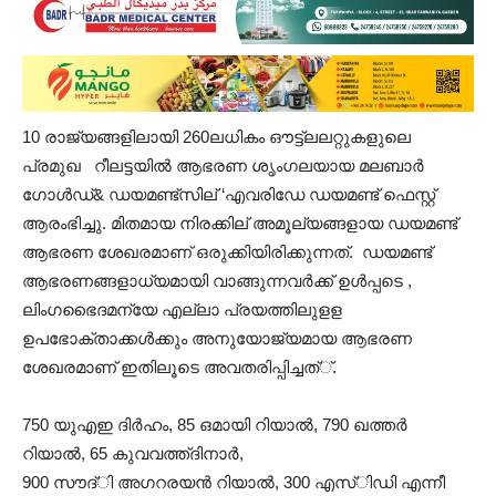
10 രാജ്യങ്ങളിലായി 260ലധികം ഔട്ട്ലലറ്റുകളുലെ
പ്രമുഖ റീലട്ടയില്‍ ആഭരണ ശൃംഗലയായ മലബാര്‍
ഗോള്‍ഡ്& ഡയമണ്ട്സില് ‘എവരിഡേ ഡയമണ്ട് ഫെസ്റ്റ്
ആരംഭിച്ചു. മിതമായ നിരക്കില് അമൂല്യങ്ങളായ ഡയമണ്ട്
ആഭരണ ശേഖരമാണ് ഒരുക്കിയിരിക്കുന്നത്. ഡയമണ്ട്
ആഭരണങ്ങളാധ്യമായി വാങ്ങുന്നവർക്ക് ഉള്‍പ്പടെ ,
ലിംഗഭൈദമന്യേ എല്ലാ പ്രയത്തിലുളള
ഉപഭോക്താക്കള്‍ക്കും അനുയോജ്യമായ ആഭരണ
ശേഖരമാണ് ഇതിലൂടെ അവതരിപ്പിച്ചത്്.
750 യുഎഇ ദിർഹം, 85 ഒമായി റിയാല്‍, 790 ഖത്തര്‍
റിയാല്‍, 65 കുവവത്ത്ദിനാര്‍,
900 സൗദ്ി അഗറരയന്‍ റിയാല്‍, 300 എസ്ിഡി എന്നീ