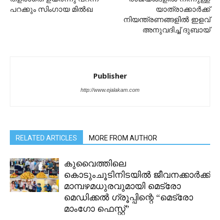
പറക്കും സിംഗായ മിൽഖ
യാത്രാക്കാർക്ക്
നിയന്ത്രണങ്ങളിൽ ഇളവ്
അനുവദിച്ച് ദുബായ്
Publisher
http://www.ejalakam.com
RELATED ARTICLES
MORE FROM AUTHOR
കുവൈത്തിലെ
കൊടുംചൂടിനിടയിൽ ജീവനക്കാർക്ക്
മാമ്പഴമധുരവുമായി മെട്രോ
മെഡിക്കൽ ഗ്രൂപ്പിന്റെ “മെട്രോ
മാംഗോ ഫെസ്റ്റ്”