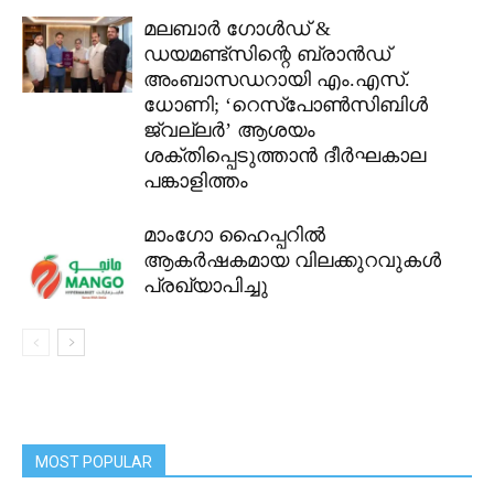
മലബാർ ഗോൾഡ് &
ഡയമണ്ട്സിന്റെ ബ്രാൻഡ്
അംബാസഡറായി എം.എസ്.
ധോണി; ‘റെസ്പോൺസിബിൾ
ജ്വല്ലർ’ ആശയം
ശക്തിപ്പെടുത്താൻ ദീർഘകാല
പങ്കാളിത്തം
മാംഗോ ഹൈപ്പറിൽ
ആകർഷകമായ വിലക്കുറവുകൾ
പ്രഖ്യാപിച്ചു
MOST POPULAR