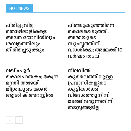
HOT NEWS
പിരിച്ചുവിട്ട
പിഞ്ചുകുഞ്ഞിനെ
തൊഴിലാളികളെ
കൊലപ്പെടുത്തി:
അതേ ജോലിയിലും
അമ്മയുടെ
ശമ്പളത്തിലും
സുഹൃത്തിന്
തിരിച്ചെടുക്കും
വധശിക്ഷ; അമ്മക്ക് 10
വർഷം തടവ്
ലഖിംപൂർ
നിലവിൽ
കൊലപാതകം; കേന്ദ്ര
കുവൈത്തിലുള്ള
മന്ത്രി അജയ്
പ്രവാസികളുടെ
മിശ്രയുടെ മകൻ
കുട്ടികൾക്ക്
ആശിഷ് അറസ്റ്റിൽ
വിദേശത്തുനിന്ന്
മടങ്ങിവരുന്നതിന്
തടസ്സങ്ങളില്ല