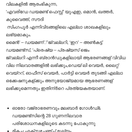
വിലകളില്‍ ആരംഭികുന്ന,
‘എവരിഡേ ഡയമണ്ട് ഫെസ്റ്റ്’ യുഎഇ, ഒമാന്‍, ഖത്തര്‍,
കുവൈത്ത്, സൗദി
സിംഗപൂര്‍ എന്നിവിടങ്ങളിലെ എല്ലാ ശാഖകളിലും
ലഭ്യമാകും.
മൈന്‍’ – ഡയമണ്് ജ്വല്ലറി, ‘ഇറ’ – അണ്‍കട്ട്
ഡയമണ്ട്സ്, ‘പ്രെഷ്യ – പ്രഷ്യസ് ജെം
ജ്വല്ലറി എന്നീ ബ്രാന്‍ഡുകളിലായി ആഭരണങ്ങള് വിവിധ
വില നിലവാരങ്ങളില്‍ ലഭിക്കും,ഡെയ് ലി വെയർ, ലൈറ്റ്
വെയ്ററ്, ഓഫീസ് വെയർ, പാർട്ടി വെയർ തുടങ്ങി എല്ലാ
ഒക്കേഷനുകള്ക്കും അനുയോജ്യമായ ആഭരണങ്ങള്
ലഭിക്കുമെന്നതും ഇതിന്ർറെ പ്രത്യേകതയാണ്.
ഓരോ വജ്രാഭരണവും മലബാര്‍ ഗോള്‍ഡ്&
ഡയമണ്ട്സിന്റെ 28 ഗുണനിലവാര
പരിശോധനകളിലൂടെ കടന്നു പോകുന്നു
മികച്ച എക്സചേഞ്ച് മൂല്യം