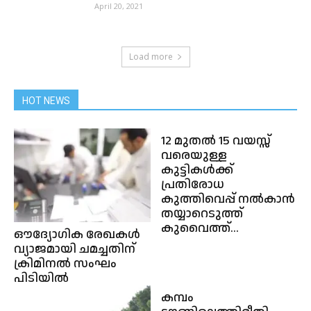
April 20, 2021
Load more
HOT NEWS
12 മുതൽ 15 വയസ്സ്
വരെയുള്ള
കുട്ടികൾക്ക്
പ്രതിരോധ
കുത്തിവെപ്പ് നൽകാൻ
തയ്യാറെടുത്ത്
കുവൈത്ത്...
ഔദ്യോഗിക രേഖകൾ
വ്യാജമായി ചമച്ചതിന്
ക്രിമിനൽ സംഘം
പിടിയിൽ
കമ്പം