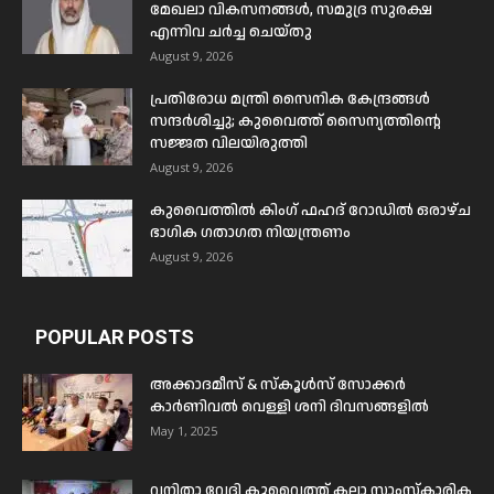
മേഖലാ വികസനങ്ങൾ, സമുദ്ര സുരക്ഷ
എന്നിവ ചർച്ച ചെയ്തു
August 9, 2026
പ്രതിരോധ മന്ത്രി സൈനിക കേന്ദ്രങ്ങൾ
സന്ദർശിച്ചു; കുവൈത്ത് സൈന്യത്തിന്റെ
സജ്ജത വിലയിരുത്തി
August 9, 2026
കുവൈത്തിൽ കിംഗ് ഫഹദ് റോഡിൽ ഒരാഴ്ച
ഭാഗിക ഗതാഗത നിയന്ത്രണം
August 9, 2026
POPULAR POSTS
അക്കാദമീസ് & സ്കൂൾസ് സോക്കർ
കാർണിവൽ വെള്ളി ശനി ദിവസങ്ങളിൽ
May 1, 2025
വനിതാ വേദി കുവൈത്ത് കലാ സാംസ്കാരിക