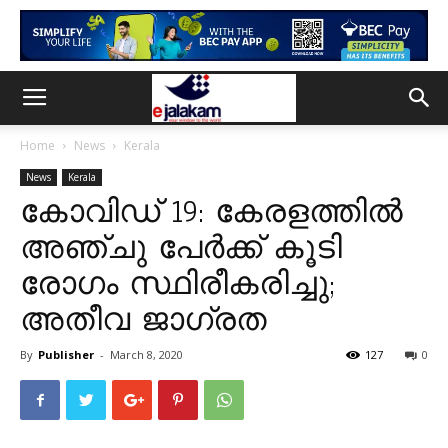
Home
News
Kerala
News
Kerala
കോവിഡ് 19: കേരളത്തില്‍
അഞ്ചു പേർക്ക് കൂടി
രോഗം സ്ഥിരീകരിച്ചു;
അതീവ ജാഗ്രത
By
Publisher
-
March 8, 2020
127
0