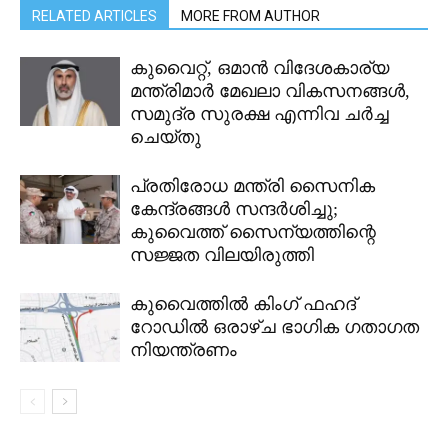
RELATED ARTICLES
MORE FROM AUTHOR
കുവൈറ്റ്, ഒമാൻ വിദേശകാര്യ
മന്ത്രിമാർ മേഖലാ വികസനങ്ങൾ,
സമുദ്ര സുരക്ഷ എന്നിവ ചർച്ച
ചെയ്തു
പ്രതിരോധ മന്ത്രി സൈനിക
കേന്ദ്രങ്ങൾ സന്ദർശിച്ചു;
കുവൈത്ത് സൈന്യത്തിന്റെ
സജ്ജത വിലയിരുത്തി
കുവൈത്തിൽ കിംഗ് ഫഹദ്
റോഡിൽ ഒരാഴ്ച ഭാഗിക ഗതാഗത
നിയന്ത്രണം