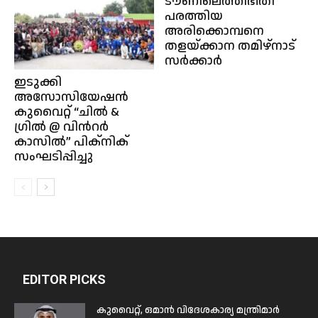
ടൗണിലെത്തിഭീതി
പരത്തിയ
അരിക്കൊമ്പനെ
തളയ്ക്കാന തമിഴ്നാട്
സർക്കാർ
ഇടുക്കി
അസോസിയേഷൻ
കുവൈറ്റ് “ചിൽ &
ഗ്രിൽ @ വിൻറർ
കാസിൽ” പിക്‌നിക്
സംഘടിപ്പിച്ചു
EDITOR PICKS
കുവൈറ്റ്, ഒമാൻ വിദേശകാര്യ മന്ത്രിമാർ