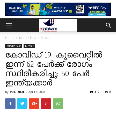
Home
Middle East
Kuwait
Middle East
Kuwait
കോവിഡ് 19: കുവൈറ്റിൽ
ഇന്ന് 62 പേർക്ക് രോഗം
സ്ഥിരീകരിച്ചു; 50 പേർ
ഇന്ത്യക്കാർ
By
Publisher
-
April 4, 2020
139
0