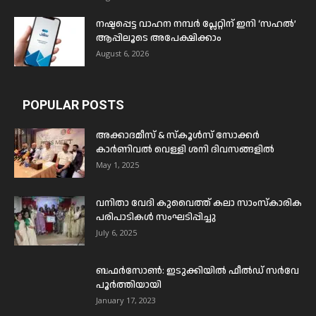
നഷ്ടപ്പെട്ട വാഹന നമ്പർ പ്ലേറ്റിന് ഇനി ‘സഹൽ’
ആപ്പിലൂടെ അപേക്ഷിക്കാം
August 6, 2026
POPULAR POSTS
അക്കാദമീസ് & സ്കൂൾസ് സോക്കർ
കാർണിവൽ വെള്ളി ശനി ദിവസങ്ങളിൽ
May 1, 2025
വനിതാ വേദി കുവൈത്ത് കലാ സാംസ്കാരിക
പരിപാടികൾ സംഘടിപ്പിച്ചു
July 6, 2025
ബഫര്‍സോണ്‍: ഇടുക്കിയില്‍ ഫീല്‍ഡ് സര്‍വേ
പൂര്‍ത്തിയായി
January 17, 2023