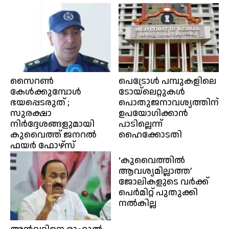
സൈറൺ
പെട്രോൾ പമ്പുകളിലെ
കേൾക്കുമ്പോൾ
ടോയ്‌ലെറ്റുകൾ
ഭയപ്പെടരുത് ;
പൊതുജനാവശ്യത്തിന്
സുരക്ഷാ
ഉപയോഗിക്കാൻ
നിർദ്ദേശങ്ങളുമായി
പാടില്ലെന്ന്
കുവൈത്ത് ജനറൽ
ഹൈക്കോടതി
ഫയർ ഫോഴ്‌സ്
‘കുവൈത്തിൽ
ആവശ്യമില്ലാത്ത’
ജോലികളുടെ വർക്ക്
പെർമിറ്റ് പുതുക്കി
നൽകില്ല