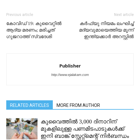
Previous article
Next article
കോവിഡ് 19: കുവൈറ്റിൽ
കര്‍ഫ്യു നിയമം ലംഘിച്ച്
ആദ്യ മരണം; മരിച്ചത്
മദ്യവുമായെത്തിയ മൂന്ന്
ഗുജറാത്ത് സ്വദേശി
ഇന്ത്യക്കാർ അറസ്റ്റിൽ
Publisher
http://www.ejalakam.com
RELATED ARTICLES
MORE FROM AUTHOR
കുവൈത്തിൽ 3,000 ദിനാറിന്
മുകളിലുള്ള പണമിടപാടുകൾക്ക്
ഇനി ബാങ്ക് സ്റ്റേറ്റ്മെന്റ് നിർബന്ധം