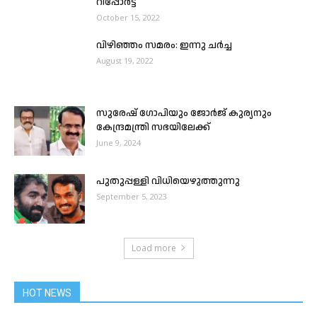
റിപ്പോർട്ട്
October 15, 2022
വി​ഴി​ഞ്ഞം സ​മ​രം: ഇന്നു ച​ർ​ച്ച
August 19, 2022
സുരേഷ് ഗോപിയും ജോർജ് കുര്യനും
കേന്ദ്രമന്ത്രി സഭയിലേക്ക്
June 9, 2024
പുതുപ്പള്ളി വിധിയെഴുത്തുന്നു
September 5, 2023
Load more
HOT NEWS