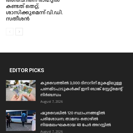
അൻവറിനെ രാഹുൽ
കണ്ടത് തെറ്റ്;
ശാസിക്കുമെന്ന് വി.ഡി.
സതീശൻ
EDITOR PICKS
കുവൈത്തിൽ 3,000 ദിനാറിന് മുകളിലുള്ള
പണമിടപാടുകൾക്ക് ഇനി ബാങ്ക് സ്റ്റേറ്റ്മെന്റ്
നിർബന്ധം
August 7, 2026
ഷുവൈഖിൽ 120 സ്ഥാപനങ്ങളിൽ
പരിശോധന; താമസ-തൊഴിൽ
നിയമലംഘകരായ 48 പേർ അറസ്റ്റിൽ
August 7, 2026