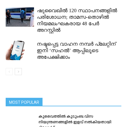
ഷുവൈഖിൽ 120 സ്ഥാപനങ്ങളിൽ
പരിശോധന; താമസ-തൊഴിൽ
നിയമലംഘകരായ 48 പേർ
അറസ്റ്റിൽ
നഷ്ടപ്പെട്ട വാഹന നമ്പർ പ്ലേറ്റിന്
ഇനി ‘സഹൽ’ ആപ്പിലൂടെ
അപേക്ഷിക്കാം
MOST POPULAR
കുവൈത്തിൽ കുടുംബ വിസ
നിയന്ത്രണങ്ങളിൽ ഇളവ് നൽകിയതായി