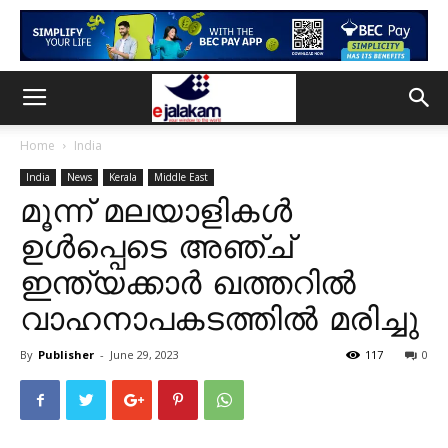
Home
India
India
News
Kerala
Middle East
മൂന്ന് മലയാളികൾ
ഉൾപ്പെടെ അഞ്ച്
ഇന്ത്യക്കാർ ഖത്തറിൽ
വാഹനാപകടത്തിൽ മരിച്ചു
By
Publisher
-
June 29, 2023
117
0