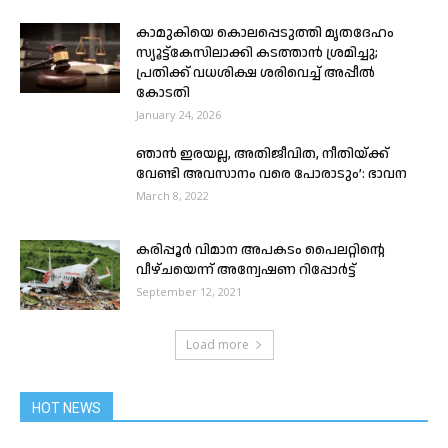
കാമുകിയെ കൊലപ്പെടുത്തി മൃതദേഹം
സ്യൂട്ട്‌കേസിലാക്കി കടത്താൻ ശ്രമിച്ചു;
പ്രതിക്ക്‌ വധശിക്ഷ ശരിവെച്ച് അപ്പീൽ
കോടതി
January 24, 2026
ഞാന്‍ ഇരയല്ല, അതിജീവിത, നീതിയ്ക്ക്
വേണ്ടി അവസാനം വരെ പോരാടും’: ഭാവന
March 8, 2022
കരിപ്പൂർ വിമാന അപകടം പൈലറ്റിൻ്റെ
വീഴ്ചയെന്ന് അന്വേഷണ റിപ്പോർട്ട്
September 12, 2021
Load more
HOT NEWS