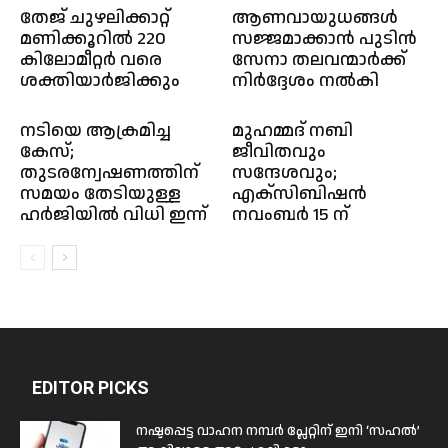
തേജ് ചുഴലിക്കാറ്റ്
ആണവായുധങ്ങള്‍
മണിക്കൂറിൽ 220
സജ്ജമാക്കാന്‍ പുടിൻ
കിലോമീറ്റർ വരെ
സേനാ തലവന്മാര്‍ക്ക്
ശക്തിയാർജിക്കും
നിര്‍ദ്ദേശം നല്‍കി
നടിയെ ആക്രമിച്ച
മുഹമ്മദ് നബി
കേസ്;
ജീവിതവും
തുടരന്വേഷണത്തിന്
സന്ദേശവും;
സമയം തേടിയുള്ള
എക്സിബിഷൻ
ഹര്‍ജിയില്‍ വിധി ഇന്ന്
നവംബർ 15 ന്
EDITOR PICKS
നഷ്ടപ്പെട്ട വാഹന നമ്പർ പ്ലേറ്റിന് ഇനി ‘സഹൽ’