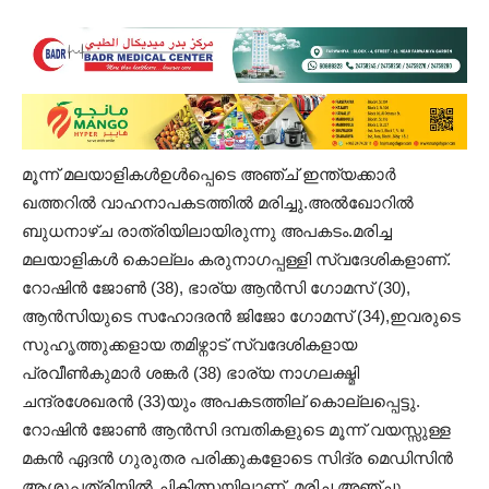
മൂന്ന് മലയാളികൾഉൾപ്പെടെ അഞ്ച് ഇന്ത്യക്കാർ
ഖത്തറിൽ വാഹനാപകടത്തിൽ മരിച്ചു.അൽഖോറിൽ
ബുധനാഴ്ച രാത്രിയിലായിരുന്നു അപകടം.മരിച്ച
മലയാളികൾ കൊല്ലം കരുനാഗപ്പള്ളി സ്വദേശികളാണ്.
റോഷിൻ ജോൺ (38), ഭാര്യ ആൻസി ഗോമസ് (30),
ആൻസിയുടെ സഹോദരൻ ജിജോ ഗോമസ് (34),ഇവരുടെ
സുഹൃത്തുക്കളായ തമിഴ്നാട് സ്വദേശികളായ
പ്രവീൺകുമാർ ശങ്കർ (38) ഭാര്യ നാഗലക്ഷ്മി
ചന്ദ്രശേഖരൻ (33)യും അപകടത്തില് കൊല്ലപ്പെട്ടു.
റോഷിൻ ജോൺ ആൻസി ദമ്പതികളുടെ മൂന്ന് വയസ്സുള്ള
മകൻ ഏദൻ ഗുരുതര പരിക്കുകളോടെ സിദ്ര മെഡിസിൻ
ആശുപത്രിയിൽ ചികിത്സയിലാണ്. മരിച്ച അഞ്ചു