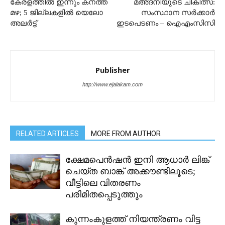
കേരളത്തിൽ ഇന്നും കനത്ത
മഅ്ദനിയുടെ ചികിത്സ:
മഴ; 5 ജില്ലകളിൽ യെലോ
സംസ്ഥാന സര്‍ക്കാര്‍
അലർട്ട്
ഇടപെടണം – ഐഎംസിസി
Publisher
http://www.ejalakam.com
RELATED ARTICLES
MORE FROM AUTHOR
ക്ഷേമപെൻഷൻ ഇനി ആധാർ ലിങ്ക്
ചെയ്ത ബാങ്ക് അക്കൗണ്ടിലൂടെ;
വീട്ടിലെ വിതരണം
പരിമിതപ്പെടുത്തും
കുന്നംകുളത്ത് നിയന്ത്രണം വിട്ട