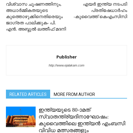
വിശ്വാസ ചൂഷണത്തിനും,
എയർ ഇന്ത്യ നടപടി
അധാർമ്മികതയുടെ
പ്രതിഷേധാർഹം
കുത്തൊഴുക്കിനെതിരെയും
-കുവൈത്ത് കെഎംസിസി
ജാഗ്രത പാലിക്കുക- പി.
എൻ. അബ്ദുൽ ലത്തീഫ് മദനി
Publisher
http://www.ejalakam.com
RELATED ARTICLES
MORE FROM AUTHOR
ഇന്ത്യയുടെ 80-ാമത്
സ്വാതന്ത്ര്യദിനാഘോഷം:
കുവൈത്തിലെ ഇന്ത്യൻ എംബസി
വിവിധ മത്സരങ്ങളും