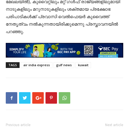
മേഖലയിൽ), കുവൈറ്റിലും മറ്റ് ഗൾഫ് രാജ്യങ്ങളിലുമായി
നാടുകളിലും മറുനാടുകളിലും ശക്തമായ പ്രക്ഷോഭ
പരിപാടികൾക്ക് പ്രവാസി വെൽഫെയർ കുവൈത്ത്
നേതൃത്വം നൽകുന്നതായിരിക്കുമെന്നു പ്രസ്താവനയിൽ
പറഞ്ഞു.
TAGS
air india express
gulf news
kuwait
Previous article
Next article