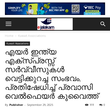
Home
Kuwait Associations
Kuwait Associations
എയർ ഇന്ത്യ
എക്സ്പ്രസ്സ്
സർവ്വീസുകൾ
വെട്ടിക്കുറച്ച സംഭവം,
പ്രതിഷേധിച്ച് പ്രവാസി
വെൽഫെയർ കുവൈത്ത്
By
Publisher
-
September 29, 2025
111
0