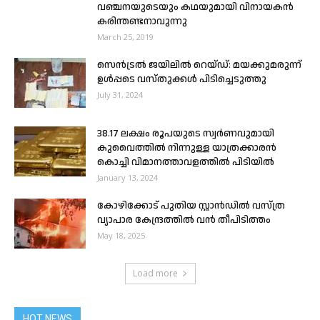
വഞ്ചനയുടെയും കഥയുമായി വിനായകന്‍
കരിന്തണ്ടനാവുന്നു
March 25, 2019
സെൻട്രൽ ജയിലിൽ റെയ്ഡ്: മയക്കുമരുന്ന്
ഉൾപ്പടെ വസ്തുക്കൾ പിടിച്ചെടുത്തു
July 31, 2024
38.17 ലക്ഷം രൂപയുടെ സ്വർണവുമായി
കുവൈത്തിൽ നിന്നുള്ള യാത്രക്കാരൻ
കൊച്ചി വിമാനത്താവളത്തിൽ പിടിയിൽ
January 13, 2024
കോഴിക്കോട് പുതിയ സ്റ്റാൻഡിൽ വസ്ത്ര
വ്യാപാര കേന്ദ്രത്തിൽ വൻ തീപിടിത്തം
May 18, 2025
Load more
HOT NEWS