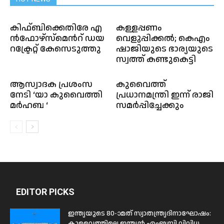
കി​ഫ്ബി​ക്കെ​തി​രേ എ​
കള്ളപ്പണം
ൻ​ഫോ​ഴ്സ്മെ​ന്‍റ് ഡ​യ​
വെളുപ്പിക്കല്‍; കെഎം
റ​ക്ട്രേ​റ്റ് കേ​സെ​ടു​ത്തു
ഷാജിയുടെ ഭാര്യയുടെ
സ്വത്ത് കണ്ടുകെട്ടി
ആസ്വാദക പ്രശംസ
കുവൈത്ത്
നേടി ‘യാ കുവൈത്തി
പ്രധാനമന്ത്രി ഇന്ന് രാജി
മർഹബ ‘
സമർപ്പിച്ചേക്കും
EDITOR PICKS
ഇന്ത്യയുടെ 80-ാമത് സ്വാതന്ത്ര്യദിനാഘോഷം:
കുവൈത്തിലെ ഇന്ത്യൻ എംബസി വിവിധ