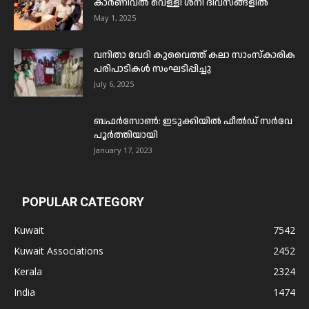
കാർണിവൽ വെള്ളി ശനി ദിവസങ്ങളിൽ
May 1, 2025
വനിതാ വേദി കുവൈത്ത് കലാ സാംസ്കാരിക
പരിപാടികൾ സംഘടിപ്പിച്ചു
July 6, 2025
ബഫര്‍സോണ്‍: ഇടുക്കിയില്‍ ഫീല്‍ഡ് സര്‍വേ
പൂര്‍ത്തിയായി
January 17, 2023
POPULAR CATEGORY
Kuwait
7542
Kuwait Associations
2452
Kerala
2324
India
1474