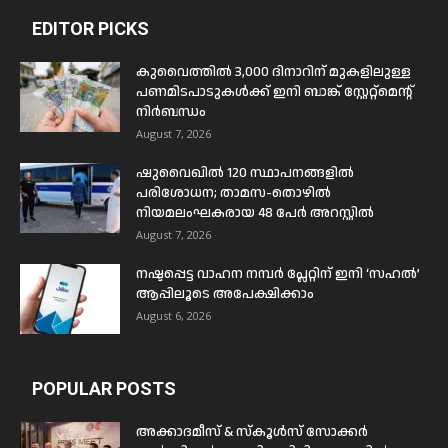
EDITOR PICKS
കുവൈത്തിൽ 3,000 ദിനാറിന് മുകളിലുള്ള
പണമിടപാടുകൾക്ക് ഇനി ബാങ്ക് സ്റ്റേറ്റ്മെന്റ്
നിർബന്ധം
August 7, 2026
ഷുവൈഖിൽ 120 സ്ഥാപനങ്ങളിൽ
പരിശോധന; താമസ-തൊഴിൽ
നിയമലംഘകരായ 48 പേർ അറസ്റ്റിൽ
August 7, 2026
നഷ്ടപ്പെട്ട വാഹന നമ്പർ പ്ലേറ്റിന് ഇനി ‘സഹൽ’
ആപ്പിലൂടെ അപേക്ഷിക്കാം
August 6, 2026
POPULAR POSTS
അക്കാദമീസ് & സ്കൂൾസ് സോക്കർ