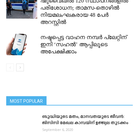
ഷുവൈഖിൽ 120 സ്ഥാപനങ്ങളിൽ
പരിശോധന; താമസ-തൊഴിൽ
നിയമലംഘകരായ 48 പേർ
അറസ്റ്റിൽ
നഷ്ടപ്പെട്ട വാഹന നമ്പർ പ്ലേറ്റിന്
ഇനി ‘സഹൽ’ ആപ്പിലൂടെ
അപേക്ഷിക്കാം
MOST POPULAR
ബുദ്ധിയുടെ മതം, മാനവതയുടെ ജീവൻ:
ജിസിസി മേഖല കാമ്പയിന് ഉജ്ജ്വല തുടക്കം
September 6, 2020