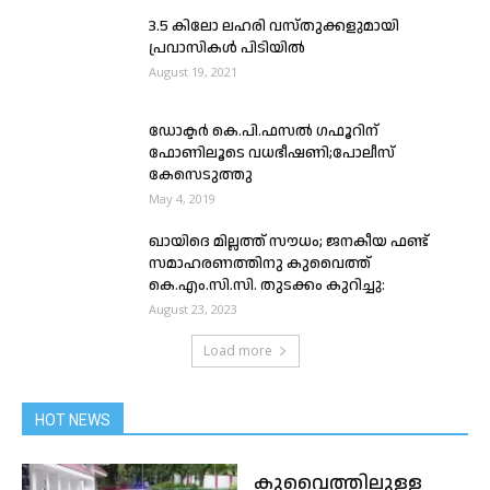
3.5 കിലോ ലഹരി വസ്‌തുക്കളുമായി
പ്രവാസികള്‍ പിടിയില്‍
August 19, 2021
ഡോക്ടർ കെ.പി.ഫസൽ ഗഫൂറിന്
ഫോണിലൂടെ വധഭീഷണി;പോലീസ്
കേസെടുത്തു
May 4, 2019
ഖായിദെ മില്ലത്ത് സൗധം; ജനകീയ ഫണ്ട്
സമാഹരണത്തിനു കുവൈത്ത്
കെ.എം.സി.സി. തുടക്കം കുറിച്ചു:
August 23, 2023
Load more
HOT NEWS
കുവൈത്തിലുള്ള