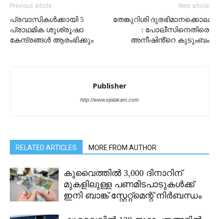
Previous article
Next article
പ്രവാസികൾക്കായി 5
തേങ്കുറിശി ദുരഭിമാനക്കൊല
പ്രാഥമിക ശുശ്രൂഷാ
: പോലീസിനെതിരെ
കേന്ദ്രങ്ങൾ ആരംഭിക്കും
അനീഷിൻ്റെ കുടുംബം
Publisher
http://www.ejalakam.com
RELATED ARTICLES
MORE FROM AUTHOR
കുവൈത്തിൽ 3,000 ദിനാറിന്
മുകളിലുള്ള പണമിടപാടുകൾക്ക്
ഇനി ബാങ്ക് സ്റ്റേറ്റ്മെന്റ് നിർബന്ധം