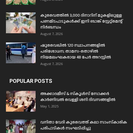
കുവൈത്തിൽ 3,000 ദിനാറിന് മുകളിലുള്ള
പണമിടപാടുകൾക്ക് ഇനി ബാങ്ക് സ്റ്റേറ്റ്മെന്റ്
നിർബന്ധം
August 7, 2026
ഷുവൈഖിൽ 120 സ്ഥാപനങ്ങളിൽ
പരിശോധന; താമസ-തൊഴിൽ
നിയമലംഘകരായ 48 പേർ അറസ്റ്റിൽ
August 7, 2026
POPULAR POSTS
അക്കാദമീസ് & സ്കൂൾസ് സോക്കർ
കാർണിവൽ വെള്ളി ശനി ദിവസങ്ങളിൽ
May 1, 2025
വനിതാ വേദി കുവൈത്ത് കലാ സാംസ്കാരിക
പരിപാടികൾ സംഘടിപ്പിച്ചു