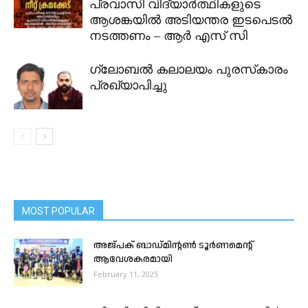
പ്രവാസി വിദ്യാർത്ഥികളുടെ
ആശങ്കയിൽ അടിയന്തര ഇടപെടൽ
നടത്തണം – ആർ എസ് സി
ഗ്ലോബല്‍ കലാലയം പുരസ്‌കാരം
പ്രഖ്യാപിച്ചു
MOST POPULAR
അജ്പക് ബാഡ്മിന്റൺ ടൂർണമെന്റ്
ആവേശകരമായി
February 11, 2025