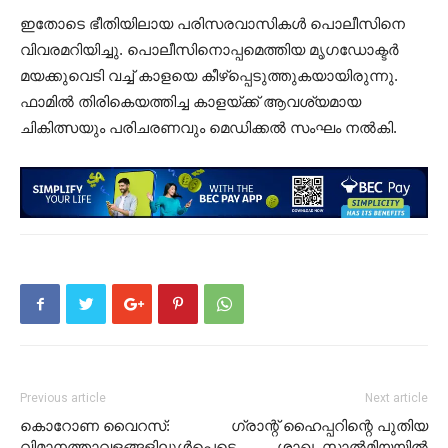
ഇതോടെ ഭീതിയിലായ പരിസരവാസികൾ പൊലീസിനെ
വിവരമറിയിച്ചു. പൊലീസിനൊപ്പമെത്തിയ മൃഗഡോക്ടർ
‌മയക്കുവെടി വച്ച് കാളയെ കീഴ്പ്പെടുത്തുകയായിരുന്നു.
ഫാമിൽ തിരികെയത്തിച്ച കാളയ്ക്ക് ആവശ്യമായ
ചികിത്സയും പരിചരണവും മെഡിക്കൽ സംഘം നൽകി.
Previous article
Next article
കൊറോണ വൈറസ്:
ഗ്രാന്റ്‌ ഹൈപ്പറിന്റെ പുതിയ
വിമാനത്താവളങ്ങളിലുൾപ്പെടെ
ശാഖ സാൽമിയയിൽ