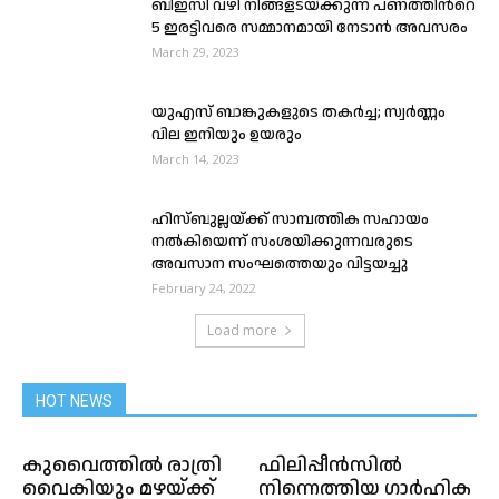
ബിഇസി വഴി നിങ്ങളടയ്ക്കുന്ന പണത്തിന്‍റെ
5 ഇരട്ടിവരെ സമ്മാനമായി നേടാന്‍‍ അവസരം
March 29, 2023
യുഎസ് ബാങ്കുകളുടെ തകര്‍ച്ച; സ്വര്‍ണ്ണം
വില ഇനിയും ഉയരും
March 14, 2023
ഹിസ്ബുല്ലയ്ക്ക് സാമ്പത്തിക സഹായം
നൽകിയെന്ന് സംശയിക്കുന്നവരുടെ
അവസാന സംഘത്തെയും വിട്ടയച്ചു
February 24, 2022
Load more
HOT NEWS
കുവൈത്തിൽ രാത്രി
ഫിലിപ്പീൻസിൽ
വൈകിയും മഴയ്ക്ക്
നിന്നെത്തിയ ഗാർഹിക