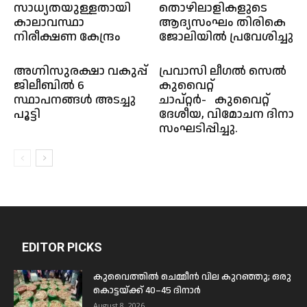
സാധ്യതയുള്ളതായി
തൊഴിലാളികളുടെ
കാലാവസ്ഥാ
ആദ്യസംഘം തിരികെ
നിരീക്ഷണ കേന്ദ്രം
ജോലിയിൽ പ്രവേശിച്ചു
അഗ്നിസുരക്ഷാ വകുപ്പ്
പ്രവാസി ലീഗൽ സെൽ
ജിലീബിൽ 6
കുവൈറ്റ്
സ്ഥാപനങ്ങൾ അടച്ചു
ചാപ്റ്റർ- കുവൈറ്റ്
പൂട്ടി
ദേശീയ, വിമോചന ദിന
സംഘടിപ്പിച്ചു.
EDITOR PICKS
കുവൈത്തിൽ ചെമ്മീൻ വില കുറഞ്ഞു; ഒരു
കൊട്ടയ്ക്ക് 40–45 ദിനാർ
August 8, 2026