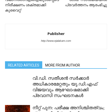
നിരീക്ഷണം ശക്തമാക്കി
പ്രവർത്തനം ആരംഭിച്ചു
കുവൈറ്റ്
Publisher
http://www.ejalakam.com
RELATED ARTICLES
MORE FROM AUTHOR
വി.ഡി. സതീശൻ സർക്കാർ
അധികാരമേറ്റതും യു.ഡി.എഫ്
വിജയവും ആഘോഷമാക്കി
പ്രവാസി സംഘടനകൾ
നീറ്റ് പുന: പരീക്ഷ അനിശ്ചിതത്വം;